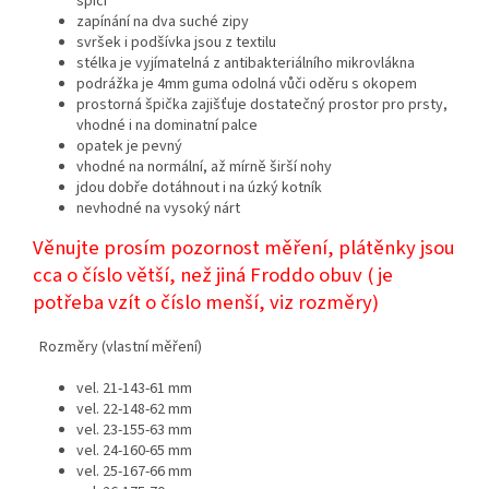
špici
zapínání na dva suché zipy
svršek i podšívka jsou z textilu
stélka je vyjímatelná z antibakteriálního mikrovlákna
podrážka je 4mm guma odolná vůči oděru s okopem
prostorná špička zajišťuje dostatečný prostor pro prsty,
vhodné i na dominatní palce
opatek je pevný
vhodné na normální, až mírně širší nohy
jdou dobře dotáhnout i na úzký kotník
nevhodné na vysoký nárt
Věnujte prosím pozornost měření, plátěnky jsou
cca o číslo větší, než jiná Froddo obuv ( je
potřeba vzít o číslo menší, viz rozměry)
Rozměry (vlastní měření)
vel. 21-143-61 mm
vel. 22-148-62 mm
vel. 23-155-63 mm
vel. 24-160-65 mm
vel. 25-167-66 mm