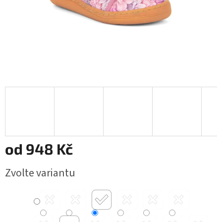
od
948 Kč
Měrná
Zvolte variantu
cena: