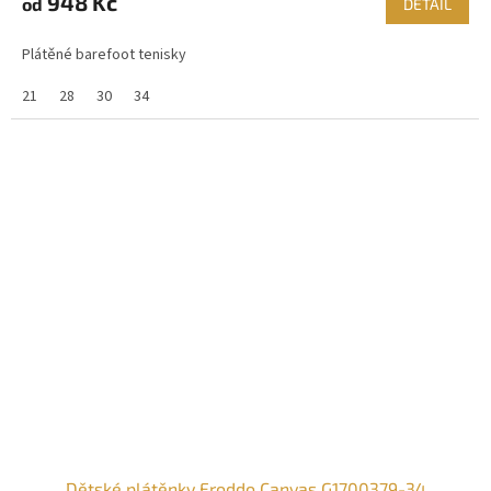
948 Kč
od
DETAIL
Plátěné barefoot tenisky
21
28
30
34
Dětské plátěnky Froddo Canvas G1700379-34