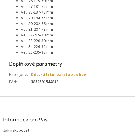
vel. 26-175-70 mm
vel. 27-181-72 mm
vel. 28-187-73 mm
vel. 29-194-75 mm
vel. 30-202-76 mm
vel. 31-207-78 mm
vel. 32-215-79 mm
vel. 33-220-80 mm
vel. 34-226-82 mm
vel. 35-235-83 mm
Doplňkové parametry
Kategorie
:
Dětská letní barefoot obuv
EAN
:
3850391544839
Z
á
p
a
Informace pro Vás
t
Jak nakupovat
í