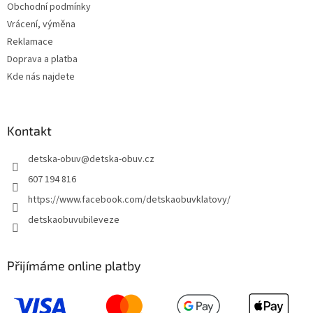
Obchodní podmínky
Vrácení, výměna
Reklamace
Doprava a platba
Kde nás najdete
Kontakt
detska-obuv
@
detska-obuv.cz
607 194 816
https://www.facebook.com/detskaobuvklatovy/
detskaobuvubileveze
Přijímáme online platby