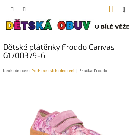
Přejít
NÁKUP
na
obsah
KOŠÍK
Dětské plátěnky Froddo Canvas
G1700379-6
Průměrné
Neohodnoceno
Podrobnosti hodnocení
Značka:
Froddo
hodnocení
produktu
je
0,0
z
5
hvězdiček.