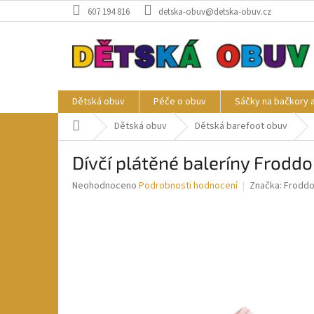
Přejít
607 194 816
detska-obuv@detska-obuv.cz
na
obsah
Dětská obuv
Péče o obuv
Sáčky na bačkory 
Domů
Dětská obuv
Dětská barefoot obuv
Dívčí plátěné baleríny Frodd
Průměrné
Neohodnoceno
Podrobnosti hodnocení
Značka:
Frodd
hodnocení
produktu
je
0,0
z
5
hvězdiček.