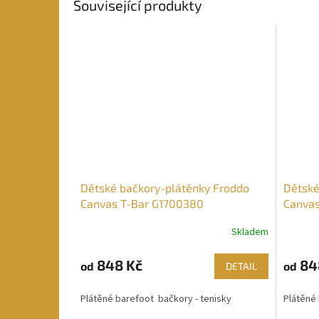
Související produkty
Dětské bačkory-plátěnky Froddo
Dětské
Canvas T-Bar G1700380
Canvas
Skladem
848 Kč
84
od
od
DETAIL
Plátěné barefoot bačkory - tenisky
Plátěné