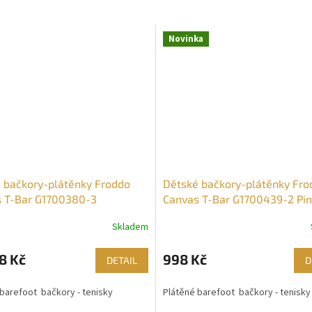
Novinka
 bačkory-plátěnky Froddo
Dětské bačkory-plátěnky Fro
 T-Bar G1700380-3
Canvas T-Bar G1700439-2 Pi
Shine
Skladem
8 Kč
998 Kč
DETAIL
D
 barefoot bačkory - tenisky
Plátěné barefoot bačkory - tenisky