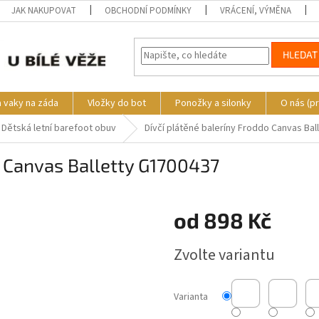
JAK NAKUPOVAT
OBCHODNÍ PODMÍNKY
VRÁCENÍ, VÝMĚNA
HLEDAT
a vaky na záda
Vložky do bot
Ponožky a silonky
O nás (p
Dětská letní barefoot obuv
Dívčí plátěné baleríny Froddo Canvas Ba
o Canvas Balletty G1700437
o
od
898 Kč
Měrná
Zvolte variantu
cena:
Varianta