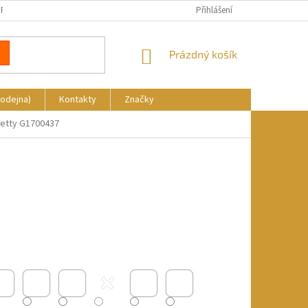
REKLAMACE
DOPRAVA A PLATBA
KDE NÁS NAJDETE
Přihlášení
NÁKUPNÍ
Prázdný košík
KOŠÍK
rodejna)
Kontakty
Značky
lletty G1700437