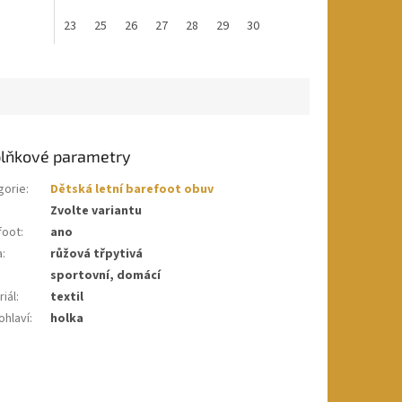
23
25
26
27
28
29
30
lňkové parametry
gorie
:
Dětská letní barefoot obuv
Zvolte variantu
foot
:
ano
a
:
růžová třpytivá
sportovní, domácí
iál
:
textil
ohlaví
:
holka