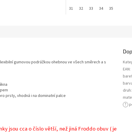
31
32
33
34
35
Dop
s flexibilní gumovou podrážkou ohebnou ve všech směrech a s
Kate
EAN
:
bare
barv
lákna
kopem
druh
:
ro prsty, vhodná i na dominatní palce
mater
?
p
 jsou cca o číslo větší, než jiná Froddo obuv ( je