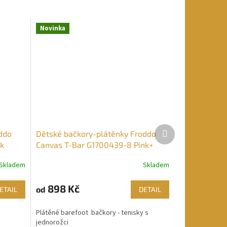
Novinka
Další
ddo
Dětské bačkory-plátěnky Froddo
produkt
nk
Canvas T-Bar G1700439-8 Pink+
Skladem
Skladem
898 Kč
od
ETAIL
DETAIL
Plátěné barefoot bačkory - tenisky s
jednorožci