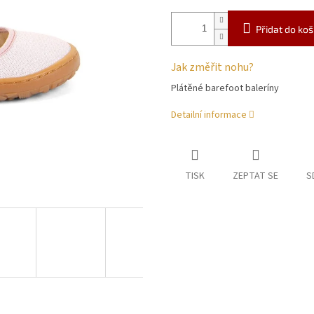
Přidat do koš
Jak změřit nohu?
Plátěné barefoot baleríny
Detailní informace
TISK
ZEPTAT SE
S