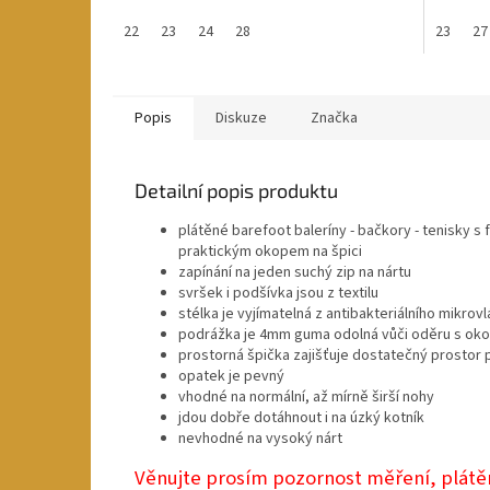
22
23
24
28
23
27
Popis
Diskuze
Značka
Detailní popis produktu
plátěné barefoot baleríny - bačkory - tenisky 
praktickým okopem na špici
zapínání na jeden suchý zip na nártu
svršek i podšívka jsou z textilu
stélka je vyjímatelná z antibakteriálního mikrov
podrážka je 4mm guma odolná vůči oděru s o
prostorná špička zajišťuje dostatečný prostor p
opatek je pevný
vhodné na normální, až mírně širší nohy
jdou dobře dotáhnout i na úzký kotník
nevhodné na vysoký nárt
Věnujte prosím pozornost měření, plátěnky