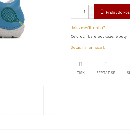
Přidat do koš
Jak změřit nohu?
Celoroční barefoot kožené boty
Detailní informace
TISK
ZEPTAT SE
S