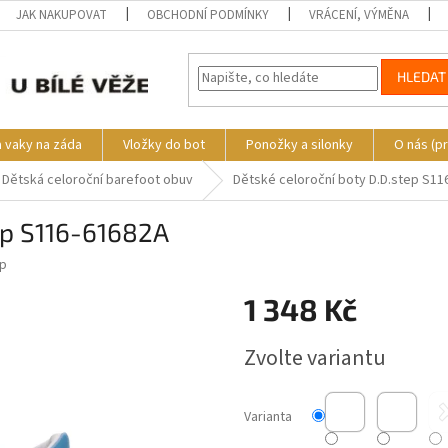
JAK NAKUPOVAT
OBCHODNÍ PODMÍNKY
VRÁCENÍ, VÝMĚNA
HLEDAT
a vaky na záda
Vložky do bot
Ponožky a silonky
O nás (p
Dětská celoroční barefoot obuv
Dětské celoroční boty D.D.step S11
ep S116-61682A
ep
1 348 Kč
Měrná
Zvolte variantu
cena:
Varianta