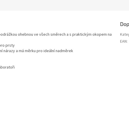
Dop
 podrážkou ohebnou ve všech směrech a s praktickým okopem na
Kate
EAN
:
pro prsty
mí nárazy a má měrku pro ideální nadměrek
aboratoři