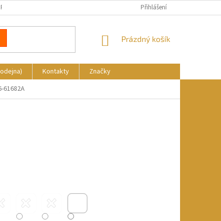
REKLAMACE
DOPRAVA A PLATBA
KDE NÁS NAJDETE
Přihlášení
NÁKUPNÍ
Prázdný košík
KOŠÍK
rodejna)
Kontakty
Značky
6-61682A