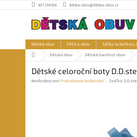
Přejít
607 194 816
detska-obuv@detska-obuv.cz
na
obsah
Dětská obuv
Péče o obuv
Sáčky na bačkory 
Domů
Dětská obuv
Dětská barefoot obuv
Dětské celoroční boty D.D.st
Průměrné
Neohodnoceno
Podrobnosti hodnocení
Značka:
D.D.st
hodnocení
produktu
je
0,0
z
5
hvězdiček.