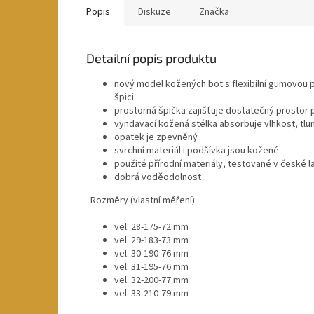
Popis
Diskuze
Značka
Detailní popis produktu
nový model kožených bot s flexibilní gumovou
špici
prostorná špička zajišťuje dostatečný prostor 
vyndavací kožená stélka absorbuje vlhkost, tlu
opatek je zpevněný
svrchní materiál i podšívka jsou kožené
použité přírodní materiály, testované v české l
dobrá voděodolnost
Rozměry (vlastní měření)
vel. 28-175-72 mm
vel. 29-183-73 mm
vel. 30-190-76 mm
vel. 31-195-76 mm
vel. 32-200-77 mm
vel. 33-210-79 mm