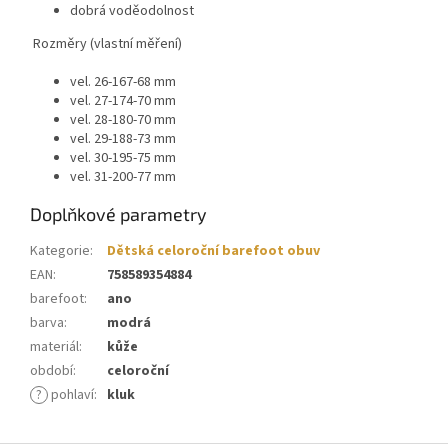
dobrá voděodolnost
Rozměry (vlastní měření)
vel. 26-167-68 mm
vel. 27-174-70 mm
vel. 28-180-70 mm
vel. 29-188-73 mm
vel. 30-195-75 mm
vel. 31-200-77 mm
Doplňkové parametry
Kategorie
:
Dětská celoroční barefoot obuv
EAN
:
758589354884
barefoot
:
ano
barva
:
modrá
materiál
:
kůže
období
:
celoroční
?
pohlaví
:
kluk