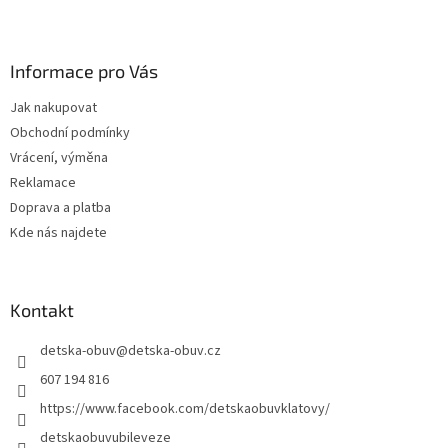
Z
á
p
a
Informace pro Vás
t
Jak nakupovat
í
Obchodní podmínky
Vrácení, výměna
Reklamace
Doprava a platba
Kde nás najdete
Kontakt
detska-obuv
@
detska-obuv.cz
607 194 816
https://www.facebook.com/detskaobuvklatovy/
detskaobuvubileveze