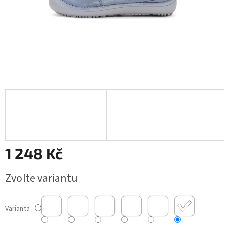
1 248 Kč
Měrná
Zvolte variantu
cena:
Varianta