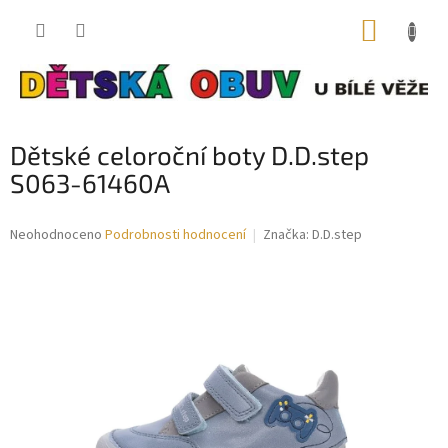
Přejít
NÁKUP
na
obsah
KOŠÍK
Dětské celoroční boty D.D.step
S063-61460A
Průměrné
Neohodnoceno
Podrobnosti hodnocení
Značka:
D.D.step
hodnocení
produktu
je
0,0
z
5
hvězdiček.