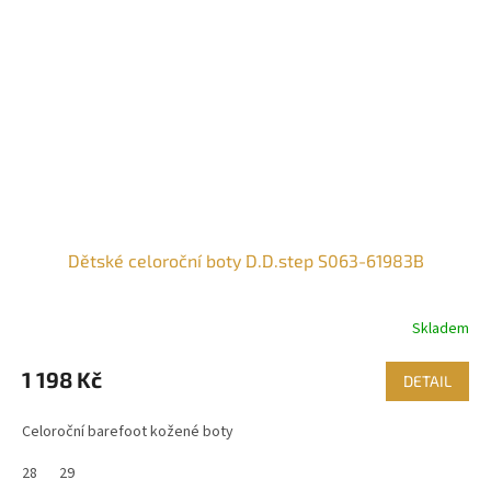
Dětské celoroční boty D.D.step S063-61983B
Skladem
1 198 Kč
DETAIL
Celoroční barefoot kožené boty
28
29