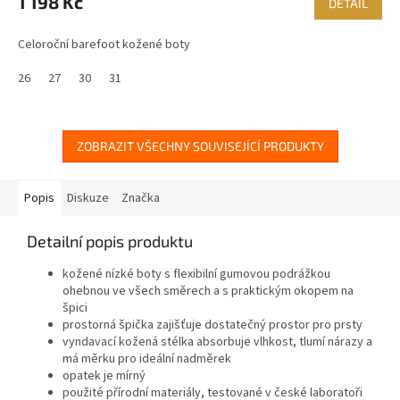
1 198 Kč
DETAIL
Celoroční barefoot kožené boty
26
27
30
31
ZOBRAZIT VŠECHNY SOUVISEJÍCÍ PRODUKTY
Popis
Diskuze
Značka
Detailní popis produktu
kožené nízké boty s flexibilní gumovou podrážkou
ohebnou ve všech směrech a s praktickým okopem na
špici
prostorná špička zajišťuje dostatečný prostor pro prsty
vyndavací kožená stélka absorbuje vlhkost, tlumí nárazy a
má měrku pro ideální nadměrek
opatek je mírný
použité přírodní materiály, testované v české laboratoři