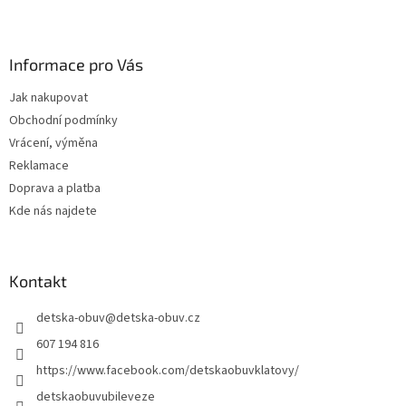
Z
á
p
a
Informace pro Vás
t
Jak nakupovat
í
Obchodní podmínky
Vrácení, výměna
Reklamace
Doprava a platba
Kde nás najdete
Kontakt
detska-obuv
@
detska-obuv.cz
607 194 816
https://www.facebook.com/detskaobuvklatovy/
detskaobuvubileveze