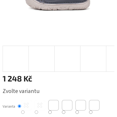
1 248 Kč
Měrná
Zvolte variantu
cena:
Varianta