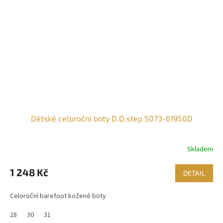
Dětské celoroční boty D.D.step S073-61950D
Skladem
1 248 Kč
DETAIL
Celoroční barefoot kožené boty
28
30
31