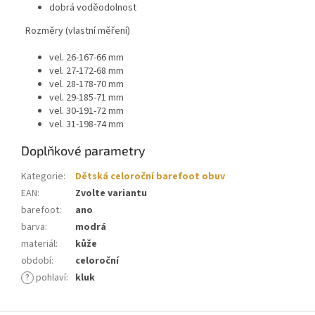
dobrá voděodolnost
Rozměry (vlastní měření)
vel. 26-167-66 mm
vel. 27-172-68 mm
vel. 28-178-70 mm
vel. 29-185-71 mm
vel. 30-191-72 mm
vel. 31-198-74 mm
Doplňkové parametry
Kategorie
:
Dětská celoroční barefoot obuv
EAN
:
Zvolte variantu
barefoot
:
ano
barva
:
modrá
materiál
:
kůže
období
:
celoroční
?
pohlaví
:
kluk