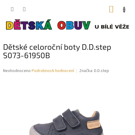
Přejít
NÁKUP
na
obsah
KOŠÍK
Dětské celoroční boty D.D.step
S073-61950B
Průměrné
Neohodnoceno
Podrobnosti hodnocení
Značka:
D.D.step
hodnocení
produktu
je
0,0
z
5
hvězdiček.