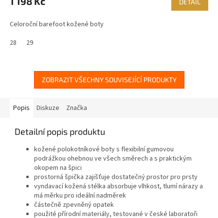
1 198 Kč
DETAIL
Celoroční barefoot kožené boty
28
29
ZOBRAZIT VŠECHNY SOUVISEJÍCÍ PRODUKTY
Popis
Diskuze
Značka
Detailní popis produktu
kožené polokotníkové boty s flexibilní gumovou
podrážkou ohebnou ve všech směrech a s praktickým
okopem na špici
prostorná špička zajišťuje dostatečný prostor pro prsty
vyndavací kožená stélka absorbuje vlhkost, tlumí nárazy a
má měrku pro ideální nadměrek
částečně zpevněný opatek
použité přírodní materiály, testované v české laboratoři