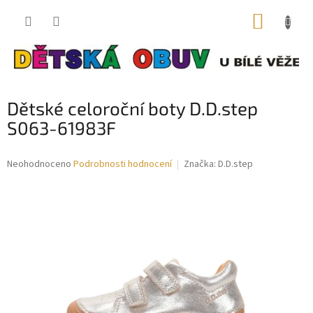
Přejít
NÁKUP
na
obsah
KOŠÍK
Dětské celoroční boty D.D.step
S063-61983F
Průměrné
Neohodnoceno
Podrobnosti hodnocení
Značka:
D.D.step
hodnocení
produktu
je
0,0
z
5
hvězdiček.