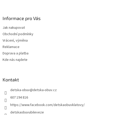
Z
á
p
a
Informace pro Vás
t
Jak nakupovat
í
Obchodní podmínky
Vrácení, výměna
Reklamace
Doprava a platba
Kde nás najdete
Kontakt
detska-obuv
@
detska-obuv.cz
607 194 816
https://www.facebook.com/detskaobuvklatovy/
detskaobuvubileveze