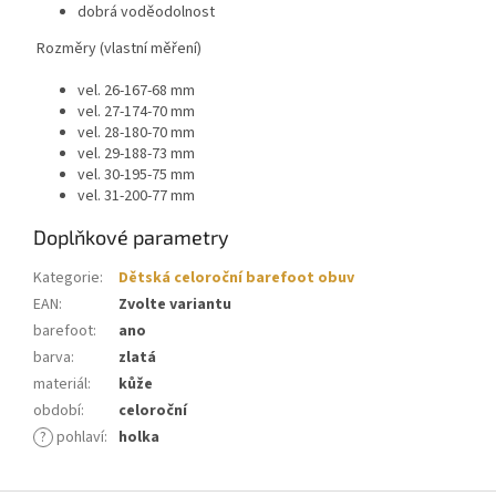
dobrá voděodolnost
Rozměry (vlastní měření)
vel. 26-167-68 mm
vel. 27-174-70 mm
vel. 28-180-70 mm
vel. 29-188-73 mm
vel. 30-195-75 mm
vel. 31-200-77 mm
Doplňkové parametry
Kategorie
:
Dětská celoroční barefoot obuv
EAN
:
Zvolte variantu
barefoot
:
ano
barva
:
zlatá
materiál
:
kůže
období
:
celoroční
?
pohlaví
:
holka