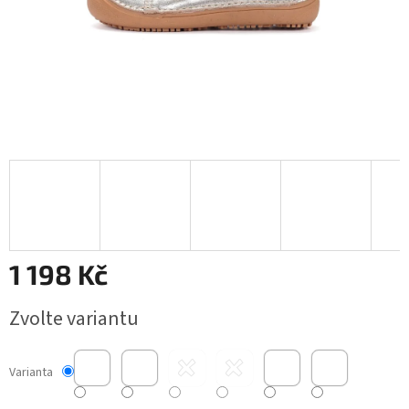
1 198 Kč
Měrná
Zvolte variantu
cena:
Varianta