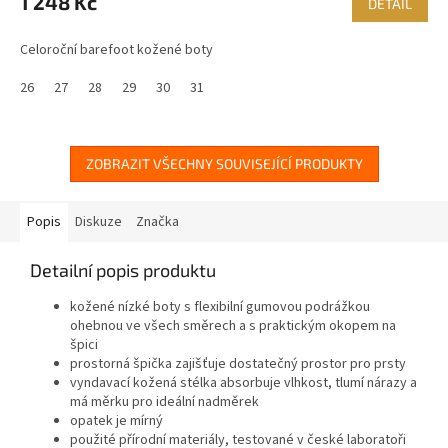
1 248 Kč
DETAIL
Celoroční barefoot kožené boty
26
27
28
29
30
31
ZOBRAZIT VŠECHNY SOUVISEJÍCÍ PRODUKTY
Popis
Diskuze
Značka
Detailní popis produktu
kožené nízké boty s flexibilní gumovou podrážkou
ohebnou ve všech směrech a s praktickým okopem na
špici
prostorná špička zajišťuje dostatečný prostor pro prsty
vyndavací kožená stélka absorbuje vlhkost, tlumí nárazy a
má měrku pro ideální nadměrek
opatek je mírný
použité přírodní materiály, testované v české laboratoři