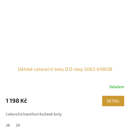
Dětské celoroční boty D.D.step S063-61983B
Skladem
1 198 Kč
DETAIL
Celoroční barefoot kožené boty
28
29