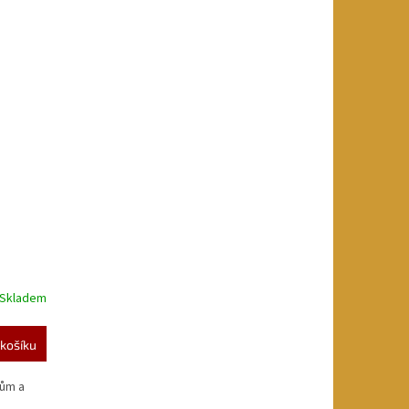
Skladem
košíku
jům a