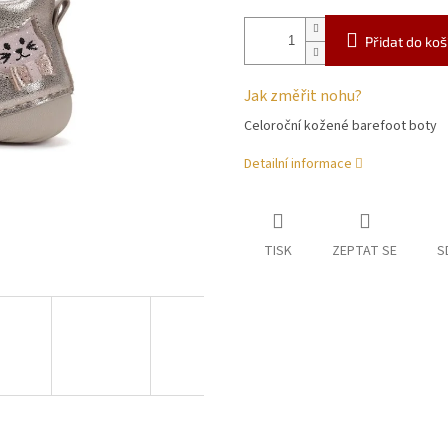
Přidat do koš
Jak změřit nohu?
Celoroční kožené barefoot boty
Detailní informace
TISK
ZEPTAT SE
S