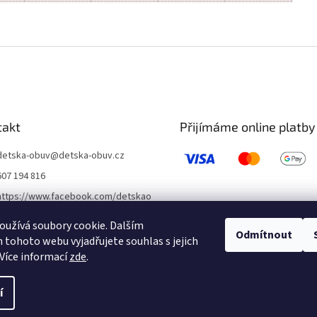
takt
Přijímáme online platby
detska-obuv
@
detska-obuv.cz
607 194 816
https://www.facebook.com/detskao
buvklatovy/
užívá soubory cookie. Dalším
detskaobuvubileveze
Odmítnout
tohoto webu vyjadřujete souhlas s jejich
Více informací
zde
.
í
 vyhrazena.