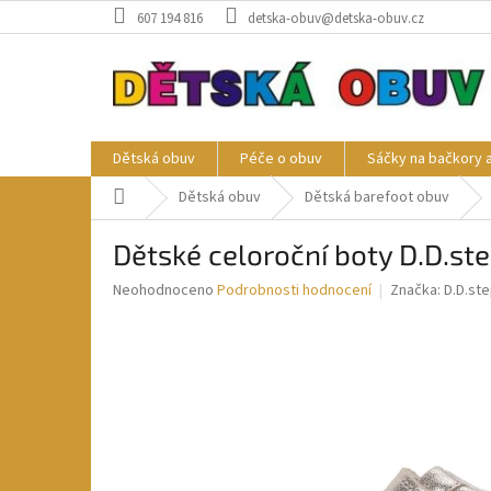
Přejít
607 194 816
detska-obuv@detska-obuv.cz
na
obsah
Dětská obuv
Péče o obuv
Sáčky na bačkory 
Domů
Dětská obuv
Dětská barefoot obuv
Dětské celoroční boty D.D.s
Průměrné
Neohodnoceno
Podrobnosti hodnocení
Značka:
D.D.st
hodnocení
produktu
je
0,0
z
5
hvězdiček.