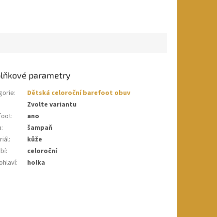
lňkové parametry
gorie
:
Dětská celoroční barefoot obuv
Zvolte variantu
foot
:
ano
a
:
šampaň
iál
:
kůže
bí
:
celoroční
ohlaví
:
holka