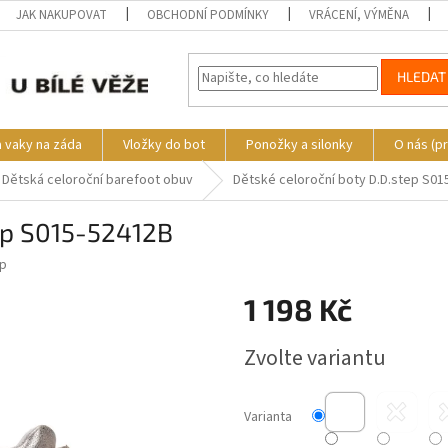
JAK NAKUPOVAT
OBCHODNÍ PODMÍNKY
VRÁCENÍ, VÝMĚNA
HLEDAT
a vaky na záda
Vložky do bot
Ponožky a silonky
O nás (p
Dětská celoroční barefoot obuv
Dětské celoroční boty D.D.step S01
tep S015-52412B
ep
1 198 Kč
Měrná
Zvolte variantu
cena:
Varianta