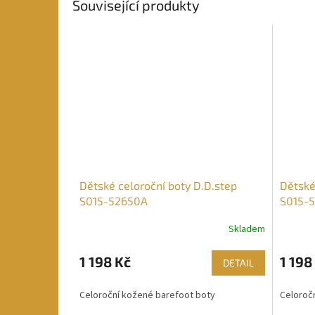
Související produkty
Dětské celoroční boty D.D.step
Dětské
S015-52650A
S015-
Skladem
1 198 Kč
1 198
DETAIL
Celoroční kožené barefoot boty
Celoroč