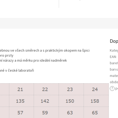
Dop
hebnou ve všech směrech a s praktickým okopem na špici
Kate
pro prsty
EAN
:
mí nárazy a má měrku pro ideální nadměrek
bare
e
barv
ané v české laboratoři
mater
obdo
?
p