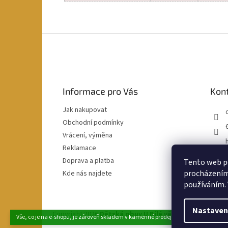
Z
á
p
a
t
Informace pro Vás
Kon
í
Jak nakupovat
Obchodní podmínky
Vrácení, výměna
Reklamace
Doprava a platba
Tento web po
procházením 
Kde nás najdete
používáním. 
Nastaven
Copyright 2026
Dětská obuv U Bílé věže
. Všechna práva
Vše, co je na e-shopu, je zároveň skladem v kamenné prodejně v Klatovech