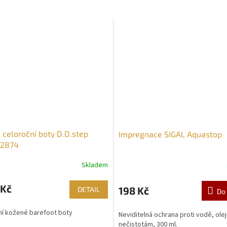
 celoroční boty D.D.step
Impregnace SIGAL Aquastop
52874
Skladem
 Kč
198 Kč
DETAIL
Do 
ní kožené barefoot boty
Neviditelná ochrana proti vodě, ole
nečistotám, 300 ml.