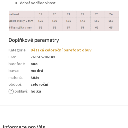
dobrá voděodolnost
Doplňkové parametry
Kategorie
:
Dětská celoroční barefoot obuv
EAN
:
763515786349
barefoot
:
ano
barva
:
modrá
materiál
:
kůže
období
:
celoroční
?
pohlaví
:
holka
Z
á
p
a
Informace pro Vás