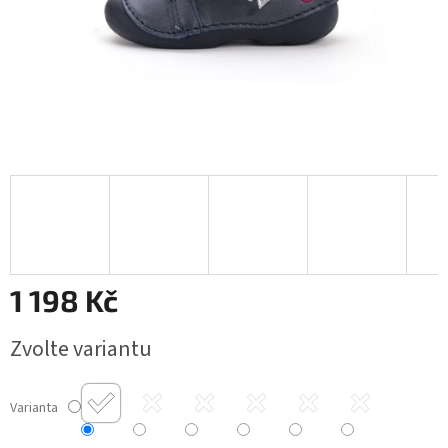
1 198 Kč
Měrná
Zvolte variantu
cena:
Varianta