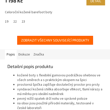
1 198 Kč
DETAIL
Celoroční kožené barefoot boty
19
22
23
ZOBRAZIT VŠECHNY SOUVISEJÍCÍ PRODUKTY
Popis
Diskuze
Značka
Detailní popis produktu
kožené boty s flexibilní gumovou podrážkou ohebnou ve
všech směrech a s praktickým okopem na špici
prostorná špička zajišťuje dostatečný prostor pro prsty
vyndavací kožená stélka absorbuje vlhkost, tlumí nárazy a
má měrku pro ideální nadměrek
pevný nižší opatek drží nohu ve správné poloze
na obuv jsou použité přírodní materiály, testované v
české laboratoři