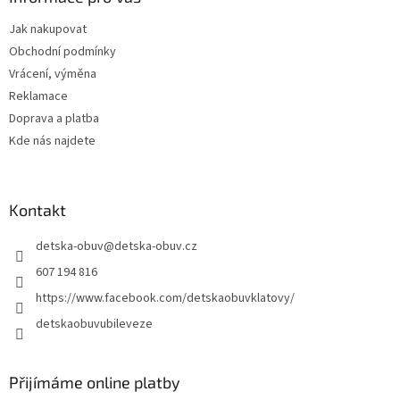
t
Jak nakupovat
í
Obchodní podmínky
Vrácení, výměna
Reklamace
Doprava a platba
Kde nás najdete
Kontakt
detska-obuv
@
detska-obuv.cz
607 194 816
https://www.facebook.com/detskaobuvklatovy/
detskaobuvubileveze
Přijímáme online platby