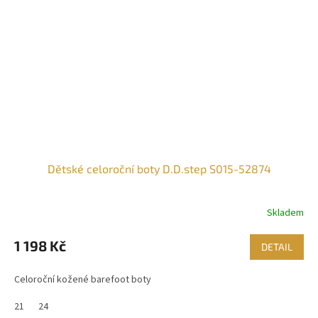
Dětské celoroční boty D.D.step S015-52874
Skladem
1 198 Kč
DETAIL
Celoroční kožené barefoot boty
21
24