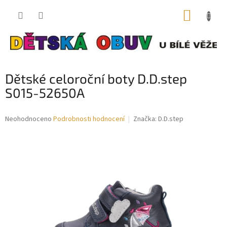
Přejít
NÁKUP
na
obsah
KOŠÍK
Dětské celoroční boty D.D.step
S015-52650A
Průměrné
Neohodnoceno
Podrobnosti hodnocení
Značka:
D.D.step
hodnocení
produktu
je
0,0
z
5
hvězdiček.