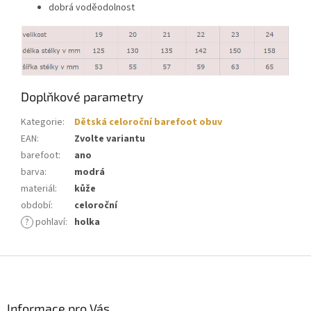
dobrá voděodolnost
Doplňkové parametry
Kategorie
:
Dětská celoroční barefoot obuv
EAN
:
Zvolte variantu
barefoot
:
ano
barva
:
modrá
materiál
:
kůže
období
:
celoroční
?
pohlaví
:
holka
Z
á
p
a
Informace pro Vás