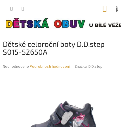
Přejít
NÁKUP
na
obsah
KOŠÍK
Dětské celoroční boty D.D.step
S015-52650A
Průměrné
Neohodnoceno
Podrobnosti hodnocení
Značka:
D.D.step
hodnocení
produktu
je
0,0
z
5
hvězdiček.