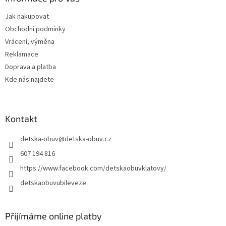
t
Jak nakupovat
í
Obchodní podmínky
Vrácení, výměna
Reklamace
Doprava a platba
Kde nás najdete
Kontakt
detska-obuv
@
detska-obuv.cz
607 194 816
https://www.facebook.com/detskaobuvklatovy/
detskaobuvubileveze
Přijímáme online platby