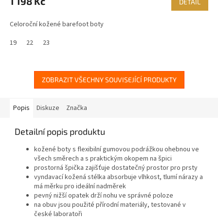
1 198 Kč
DETAIL
Celoroční kožené barefoot boty
19
22
23
ZOBRAZIT VŠECHNY SOUVISEJÍCÍ PRODUKTY
Popis
Diskuze
Značka
Detailní popis produktu
kožené boty s flexibilní gumovou podrážkou ohebnou ve
všech směrech a s praktickým okopem na špici
prostorná špička zajišťuje dostatečný prostor pro prsty
vyndavací kožená stélka absorbuje vlhkost, tlumí nárazy a
má měrku pro ideální nadměrek
pevný nižší opatek drží nohu ve správné poloze
na obuv jsou použité přírodní materiály, testované v
české laboratoři