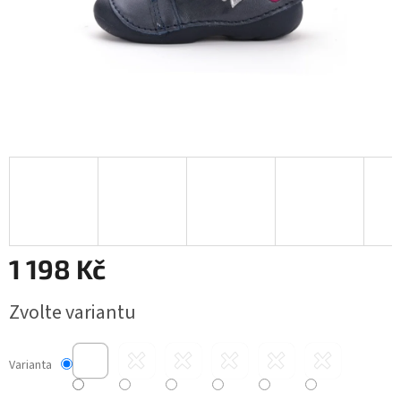
1 198 Kč
Měrná
Zvolte variantu
cena:
Varianta