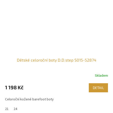
Dětské celoroční boty D.D.step S015-52874
Skladem
1 198 Kč
DETAIL
Celoroční kožené barefoot boty
21
24