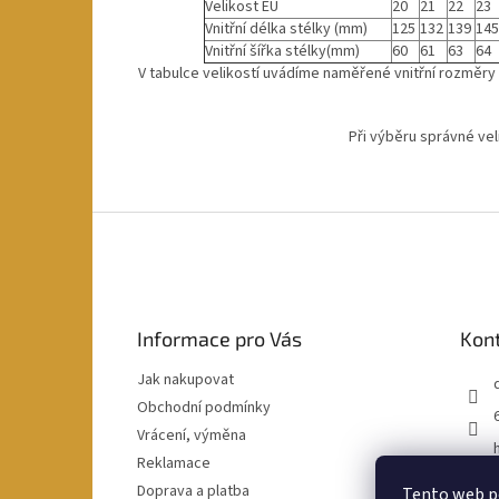
Velikost EU
20
21
22
23
Vnitřní délka stélky (mm)
125
132
139
145
Vnitřní šířka stélky(mm)
60
61
63
64
V tabulce velikostí uvádíme naměřené vnitřní rozměry 
Při výběru správné ve
Z
á
p
a
t
Informace pro Vás
Kon
í
Jak nakupovat
Obchodní podmínky
Vrácení, výměna
Reklamace
Doprava a platba
Tento web po