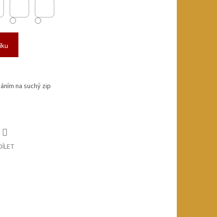
íku
áním na suchý zip
DÍLET