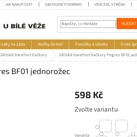
JAK NAKUPOVAT
OBCHODNÍ PODMÍNKY
VRÁCENÍ, VÝMĚNA
HLEDAT
a vaky na záda
Vložky do bot
Ponožky a silonky
O nás (p
Dětské barefoot bačkory
Dětské barefoot bačkory Pegres BF01 je
res BF01 jednorožec
s
598 Kč
Měrná
Zvolte variantu
cena:
Varianta