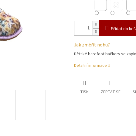
Přidat do koš
Jak změřit nohu?
Dětské barefoot bačkory se zapín
Detailní informace
TISK
ZEPTAT SE
S