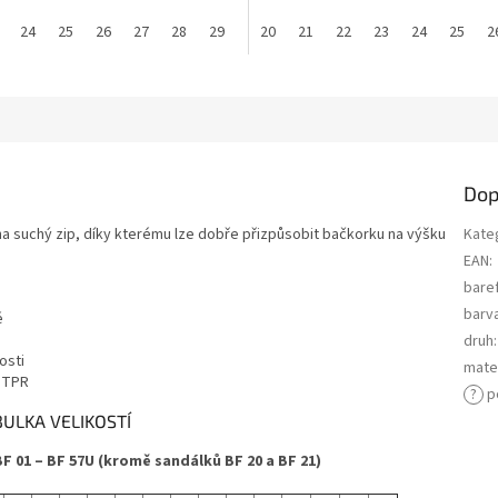
24
25
26
27
28
29
30
20
31
21
32
22
23
24
25
2
Dop
na suchý zip, díky kterému lze dobře přizpůsobit bačkorku na výšku
Kate
EAN
:
bare
barv
é
druh
:
osti
mater
m TPR
?
p
ULKA VELIKOSTÍ
 01 – BF 57U (kromě sandálků BF 20 a BF 21)