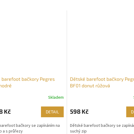
 barefoot bačkory Pegres
Dětské barefoot bačkory Peg
modré
BF01 donut růžová
Skladem
8 Kč
598 Kč
DETAIL
D
barefoot bačkory se zapínáním na
Dětské barefoot bačkory se zapíná
p a s průřezy
suchý zip