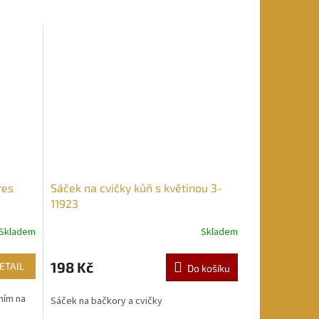
res
Sáček na cvičky kůň s květinou 3-
11923
Skladem
Skladem
198 Kč
ETAIL
Do košíku
ním na
Sáček na bačkory a cvičky