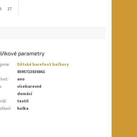
6
27
28
29
30
31
32
lňkové parametry
gorie
:
Dětské barefoot bačkory
8595713030861
foot
:
ano
a
:
vícebarevné
domácí
iál
:
textil
ohlaví
:
holka