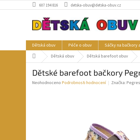
Přejít
607 194 816
detska-obuv@detska-obuv.cz
na
obsah
Dětská obuv
Péče o obuv
Sáčky na bačkory 
Domů
Dětská obuv
Dětská barefoot obuv
Dětské barefoot bačkory Peg
Průměrné
Neohodnoceno
Podrobnosti hodnocení
Značka:
Pegre
hodnocení
produktu
je
0,0
z
5
hvězdiček.