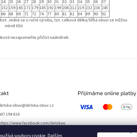
24
25
26
27
28
29
30
31
32
33
34
35
36
37
152
159
165
172
179
185
192
199
206
212
219
232
238
245
66
68
69
71
72
74
77
80
81
82
84
89
90
92
bot. Jedná se o ruční výrobu, tzn. celková délka/šířka obuvi se můžou
mírně lišit.
likosti nezapomeňte přičíst nadměrek.
takt
Přijímáme online platby
detska-obuv
@
detska-obuv.cz
607 194 816
https://www.facebook.com/detskao
buvklatovy/
užívá soubory cookie. Dalším