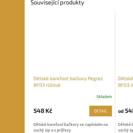
Související produkty
Dětské barefoot bačkory Pegres
Dětské
BF03 růžové
BF03 
Skladem
Průměrné
hodnocení
produktu
548 Kč
54
od
DETAIL
je
5,0
Dětské barefoot bačkory se zapínáním na
Dětské 
z
suchý zip a s průřezy
suchý zi
5