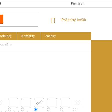
REKLAMACE
DOPRAVA A PLATBA
KDE NÁS NAJDETE
Přihlášení
NÁKUPNÍ
Prázdný košík
KOŠÍK
rodejna)
Kontakty
Značky
dnorožec