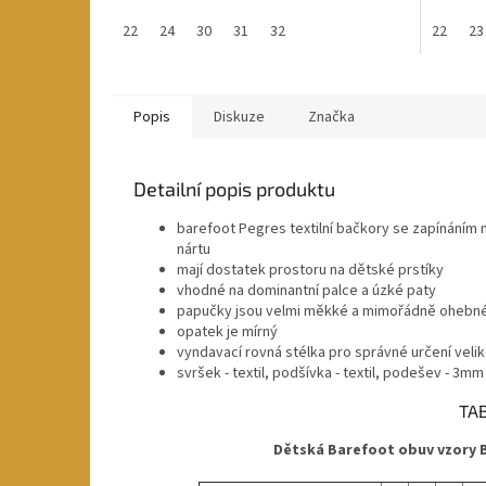
hvězdiček.
22
24
30
31
32
22
23
Popis
Diskuze
Značka
Detailní popis produktu
barefoot Pegres textilní bačkory se zapínáním 
nártu
mají dostatek prostoru na dětské prstíky
vhodné na dominantní palce
a úzké paty
papučky jsou velmi měkké a mimořádně ohebn
opatek je mírný
vyndavací rovná stélka pro správné určení velik
svršek - textil, podšívka - textil, podešev - 3m
TAB
Dětská Barefoot obuv vzory BF