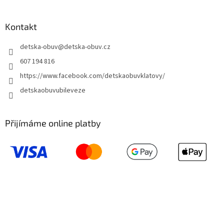
Kontakt
detska-obuv
@
detska-obuv.cz
607 194 816
https://www.facebook.com/detskaobuvklatovy/
detskaobuvubileveze
Přijímáme online platby