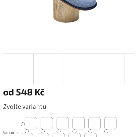
od
548 Kč
Měrná
Zvolte variantu
cena:
Varianta