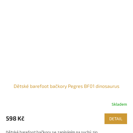
Dětské barefoot bačkory Pegres BF01 dinosaurus
Skladem
598 Kč
DETAIL
Dětské barefoot bačkory se zapínáním na suchý zip