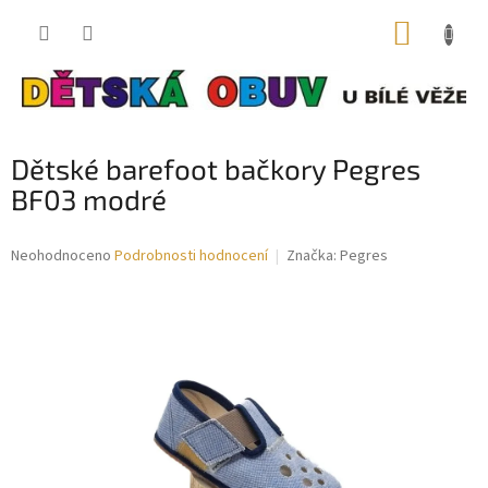
Přejít
NÁKUP
na
obsah
KOŠÍK
Dětské barefoot bačkory Pegres
BF03 modré
Průměrné
Neohodnoceno
Podrobnosti hodnocení
Značka:
Pegres
hodnocení
produktu
je
0,0
z
5
hvězdiček.