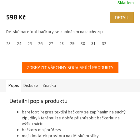
Skladem
598 Kč
DETAIL
Dětské barefoot bačkory se zapínáním na suchý zip
23
24
25
26
27
28
29
30
31
32
ZOBRAZIT VŠECHNY SOUVISEJÍCÍ PRODUKTY
Popis
Diskuze
Značka
Detailní popis produktu
barefoot Pegres textilní bačkory se zapínáním na suchý
zip, díky kterému lze dobře přizpůsobit bačkorku na
výšku nártu
bačkory mají průřezy
mají dostatek prostoru na dětské prstíky