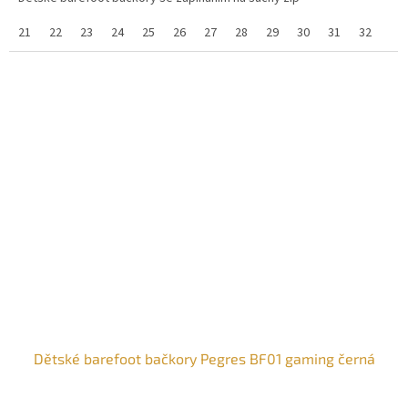
21
22
23
24
25
26
27
28
29
30
31
32
33
Dětské barefoot bačkory Pegres BF01 gaming černá