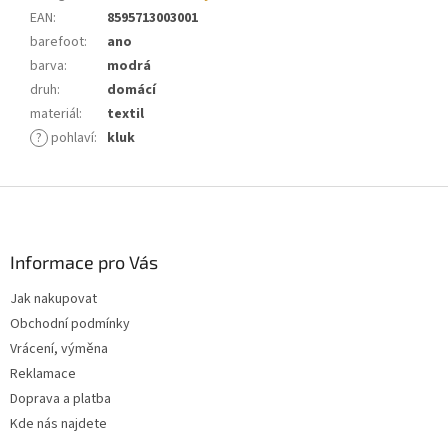
EAN
:
8595713003001
barefoot
:
ano
barva
:
modrá
druh
:
domácí
materiál
:
textil
?
pohlaví
:
kluk
Z
á
p
a
Informace pro Vás
t
Jak nakupovat
í
Obchodní podmínky
Vrácení, výměna
Reklamace
Doprava a platba
Kde nás najdete