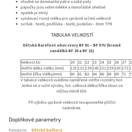
vhodné na dominantní palce
a úzké paty
papučky jsou velmi měkké a mimořádně ohebné
opatek je mírný
vyndavací rovná stélka pro správné určení velikosti
svršek - textil, podšívka - textil, podešev - 3mm TPR
TABULKA VELIKOSTÍ
Dětská Barefoot obuv vzory BF 01 – BF 57U (kromě
sandálků BF 20 a BF 21)
Velikost EU
20
21
22
23
24
25
26
27
2
Vnitřní délka stélky (mm)
125
132
139
145
152
159
165
172
1
Vnitřní šířka stélky(mm)
60
61
63
64
66
68
69
71
7
V tabulce velikostí uvádíme naměřené vnitřní rozměry bot.
Jedná se o ruční výrobu, tzn. celková délka/šířka obuvi se
můžou mírně lišit.
Při výběru správné velikosti nezapomeňte přičíst
nadměrek.
Doplňkové parametry
Kategorie
:
Dětské bačkory