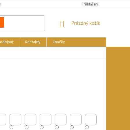
REKLAMACE
DOPRAVA A PLATBA
KDE NÁS NAJDETE
Přihlášení
NÁKUPNÍ
Prázdný košík
KOŠÍK
rodejna)
Kontakty
Značky