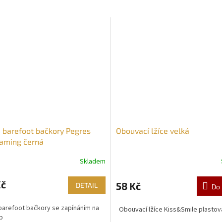
 barefoot bačkory Pegres
Obouvací lžíce velká
aming černá
Skladem
Kč
58 Kč
DETAIL
Do 
barefoot bačkory se zapínáním na
Obouvací lžíce Kiss&Smile plastov
p