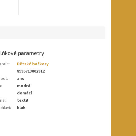
lňkové parametry
gorie
:
Dětské bačkory
8595713002912
foot
:
ano
a
:
modrá
domácí
iál
:
textil
ohlaví
:
kluk