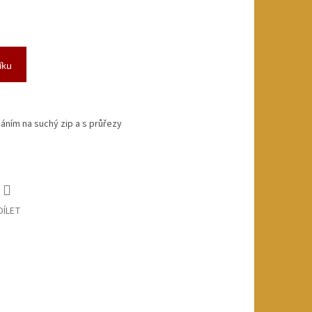
íku
áním na suchý zip a s průřezy
DÍLET