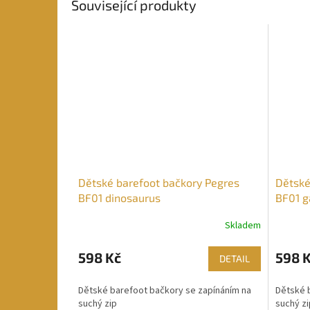
Související produkty
Dětské barefoot bačkory Pegres
Dětské
BF01 dinosaurus
BF01 g
Skladem
598 Kč
598 
DETAIL
Dětské barefoot bačkory se zapínáním na
Dětské 
suchý zip
suchý zi