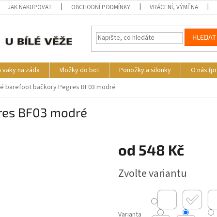
JAK NAKUPOVAT
OBCHODNÍ PODMÍNKY
VRÁCENÍ, VÝMĚNA
HLEDAT
a vaky na záda
Vložky do bot
Ponožky a silonky
O nás (p
é barefoot bačkory Pegres BF03 modré
gres BF03 modré
s
od
548 Kč
Měrná
Zvolte variantu
cena:
Varianta