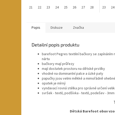
21
22
23
24
25
26
27
28
29
23
30
24
Popis
Diskuze
Značka
Detailní popis produktu
barefoot Pegres textilní bačkory se zapínáním 
nártu
bačkory mají průřezy
mají dostatek prostoru na dětské prstíky
vhodné na dominantní palce
a úzké paty
papučky jsou velmi měkké a mimořádně ohebn
opatek je mírný
vyndavací rovná stélka pro správné určení velik
svršek - textil, podšívka - textil, podešev - 3m
Dětská Barefoot obuv vzory