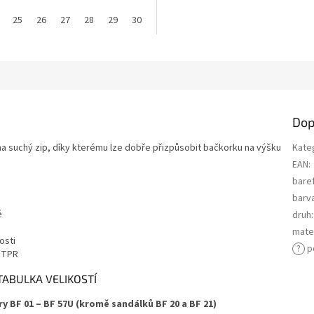
31
25
32
26
33
27
34
28
29
30
31
32
Dop
na suchý zip, díky kterému lze dobře přizpůsobit bačkorku na výšku
Kate
EAN
:
bare
barv
é
druh
:
mater
osti
?
p
m TPR
TABULKA VELIKOSTÍ
 BF 01 – BF 57U (kromě sandálků BF 20 a BF 21)