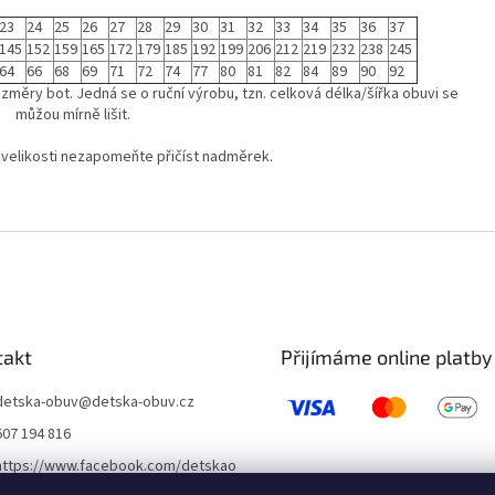
23
24
25
26
27
28
29
30
31
32
33
34
35
36
37
145
152
159
165
172
179
185
192
199
206
212
219
232
238
245
64
66
68
69
71
72
74
77
80
81
82
84
89
90
92
změry bot. Jedná se o ruční výrobu, tzn. celková délka/šířka obuvi se
můžou mírně lišit.
 velikosti nezapomeňte přičíst nadměrek.
takt
Přijímáme online platby
detska-obuv
@
detska-obuv.cz
607 194 816
https://www.facebook.com/detskao
buvklatovy/