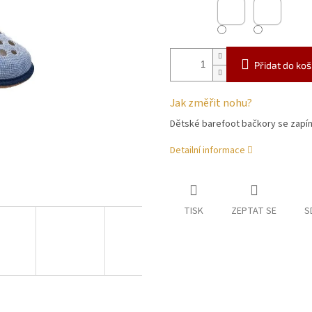
Přidat do koš
Jak změřit nohu?
Dětské barefoot bačkory se zapín
Detailní informace
TISK
ZEPTAT SE
S