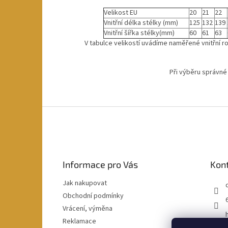
Velikost EU
20
21
22
Vnitřní délka stélky (mm)
125
132
139
Vnitřní šířka stélky(mm)
60
61
63
V tabulce velikostí uvádíme naměřené vnitřní ro
Při výběru správné
Z
á
p
a
t
Informace pro Vás
Kon
í
Jak nakupovat
Obchodní podmínky
Vrácení, výměna
Reklamace