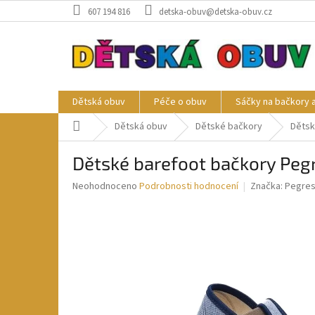
Přejít
607 194 816
detska-obuv@detska-obuv.cz
na
obsah
Dětská obuv
Péče o obuv
Sáčky na bačkory 
Domů
Dětská obuv
Dětské bačkory
Dětsk
Dětské barefoot bačkory Pe
Průměrné
Neohodnoceno
Podrobnosti hodnocení
Značka:
Pegre
hodnocení
produktu
je
0,0
z
5
hvězdiček.