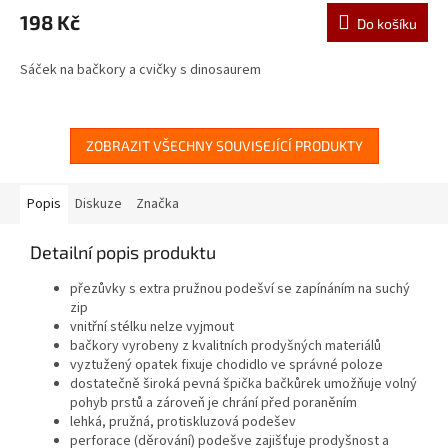
198 Kč
Do košíku
Sáček na bačkory a cvičky s dinosaurem
ZOBRAZIT VŠECHNY SOUVISEJÍCÍ PRODUKTY
Popis
Diskuze
Značka
Detailní popis produktu
přezůvky s extra pružnou podešví se zapínáním na suchý
zip
vnitřní stélku nelze vyjmout
bačkory vyrobeny z kvalitních prodyšných materiálů
vyztužený opatek fixuje chodidlo ve správné poloze
dostatečně široká pevná špička bačkůrek umožňuje volný
pohyb prstů a zároveň je chrání před poraněním
lehká, pružná, protiskluzová podešev
perforace (děrování) podešve zajišťuje prodyšnost a