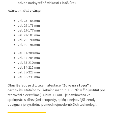
odvod nadbytečné vlhkosti z bačkůrek
Délka vnitřní stélky:
vel. 25-164 mm
vel. 26-171 mm
vel. 27-177 mm
vel. 28-185 mm
vel. 29-190 mm
vel. 30-196 mm
vel. 31-200 mm
vel. 32-205 mm
vel. 33-210 mm
vel. 34-215 mm
vel. 35-223 mm
vel. 36-233 mm
Obuv Befado je držitelem atestace
"Zdrowa stopa"
a
certifikátu státního zkušebního institutu ITC Zlín v ČR (institut pro
testování a certifikaci). Obuv BEFADO je navrhována ve
spolupráci s dětskými ortopedy, splňuje nejnovější trendy
designu a je vyráběna pomocí nejmodernějších technologií.