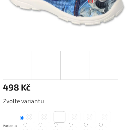
498 Kč
Měrná
Zvolte variantu
cena:
Varianta