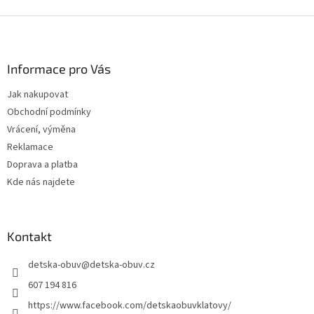
Z
á
p
a
Informace pro Vás
t
Jak nakupovat
í
Obchodní podmínky
Vrácení, výměna
Reklamace
Doprava a platba
Kde nás najdete
Kontakt
detska-obuv
@
detska-obuv.cz
607 194 816
https://www.facebook.com/detskaobuvklatovy/