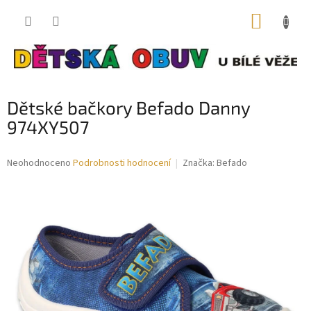
Přejít
NÁKUP
na
obsah
KOŠÍK
Dětské bačkory Befado Danny
974XY507
Průměrné
Neohodnoceno
Podrobnosti hodnocení
Značka:
Befado
hodnocení
produktu
je
0,0
z
5
hvězdiček.