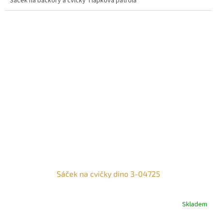
Sáček na bačkory a cvičky Tlapková patrola
Sáček na cvičky dino 3-04725
Skladem