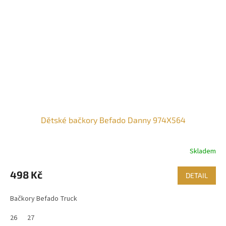
Dětské bačkory Befado Danny 974X564
Skladem
498 Kč
DETAIL
Bačkory Befado Truck
26
27