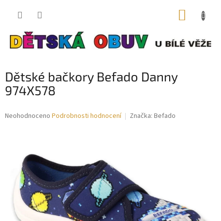
Přejít
NÁKUP
na
obsah
KOŠÍK
Dětské bačkory Befado Danny
974X578
Průměrné
Neohodnoceno
Podrobnosti hodnocení
Značka:
Befado
hodnocení
produktu
je
0,0
z
5
hvězdiček.