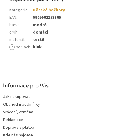
Kategorie
:
Dětské bačkory
EAN
:
5905502253365
barva
:
modrá
druh
:
domácí
materiál
:
textil
?
pohlaví
:
kluk
Z
á
p
a
Informace pro Vás
t
Jak nakupovat
í
Obchodní podmínky
Vrácení, výměna
Reklamace
Doprava a platba
Kde nás najdete