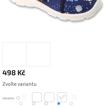
498 Kč
Měrná
Zvolte variantu
cena:
Varianta