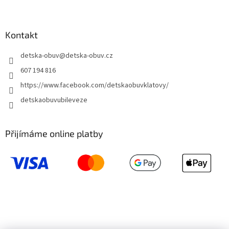
Kontakt
detska-obuv
@
detska-obuv.cz
607 194 816
https://www.facebook.com/detskaobuvklatovy/
detskaobuvubileveze
Přijímáme online platby