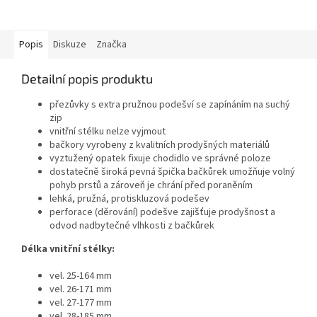
Popis
Diskuze
Značka
Detailní popis produktu
přezůvky s extra pružnou podešví se zapínáním na suchý
zip
vnitřní stélku nelze vyjmout
bačkory vyrobeny z kvalitních prodyšných materiálů
vyztužený opatek fixuje chodidlo ve správné poloze
dostatečně široká pevná špička bačkůrek umožňuje volný
pohyb prstů a zároveň je chrání před poraněním
lehká, pružná, protiskluzová podešev
perforace (děrování) podešve zajišťuje prodyšnost a
odvod nadbytečné vlhkosti z bačkůrek
Délka vnitřní stélky:
vel. 25-164 mm
vel. 26-171 mm
vel. 27-177 mm
vel. 28-185 mm