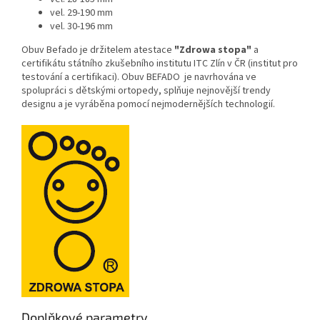
vel. 29-190 mm
vel. 30-196 mm
Obuv Befado je držitelem atestace
"Zdrowa stopa"
a
certifikátu státního zkušebního institutu ITC Zlín v ČR (institut pro
testování a certifikaci). Obuv BEFADO je navrhována ve
spolupráci s dětskými ortopedy, splňuje nejnovější trendy
designu a je vyráběna pomocí nejmodernějších technologií.
Doplňkové parametry