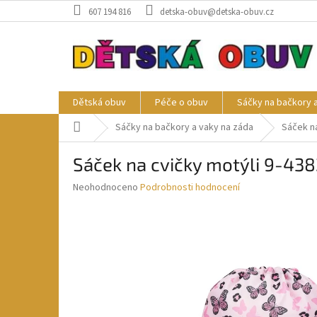
Přejít
607 194 816
detska-obuv@detska-obuv.cz
na
obsah
Dětská obuv
Péče o obuv
Sáčky na bačkory 
Domů
Sáčky na bačkory a vaky na záda
Sáček na
Sáček na cvičky motýli 9-43
Průměrné
Neohodnoceno
Podrobnosti hodnocení
hodnocení
produktu
je
0,0
z
5
hvězdiček.