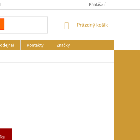
REKLAMACE
DOPRAVA A PLATBA
KDE NÁS NAJDETE
Přihlášení
NÁKUPNÍ
Prázdný košík
KOŠÍK
rodejna)
Kontakty
Značky
íku