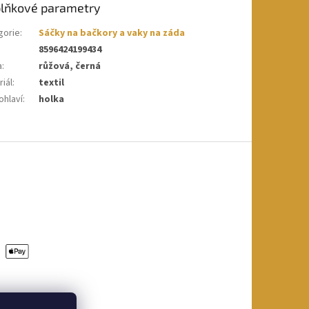
lňkové parametry
gorie
:
Sáčky na bačkory a vaky na záda
8596424199434
a
:
růžová, černá
iál
:
textil
ohlaví
:
holka