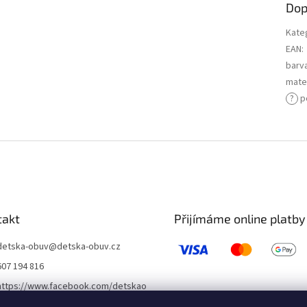
Dop
Kate
EAN
:
barv
mater
?
p
takt
Přijímáme online platby
detska-obuv
@
detska-obuv.cz
607 194 816
https://www.facebook.com/detskao
buvklatovy/