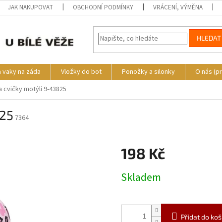
JAK NAKUPOVAT
OBCHODNÍ PODMÍNKY
VRÁCENÍ, VÝMĚNA
HLEDAT
a vaky na záda
Vložky do bot
Ponožky a silonky
O nás (p
 cvičky motýli 9-43825
825
7364
198 Kč
Měrná
Skladem
cena:
Přidat do koš