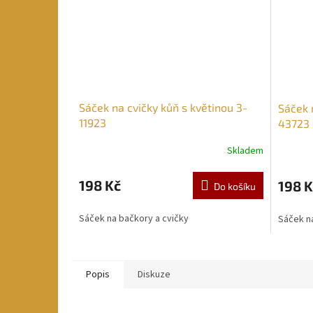
Sáček na cvičky kůň s květinou 3-
Sáček 
11923
43723
Skladem
198 Kč
198 K
Do košíku
Sáček na bačkory a cvičky
Sáček na
Popis
Diskuze