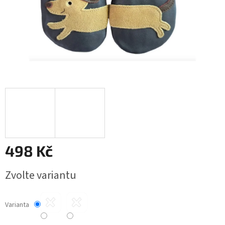
498 Kč
Měrná
Zvolte variantu
cena:
Varianta