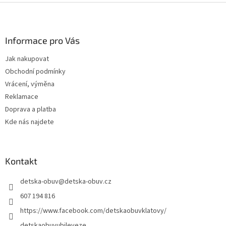
Z
á
p
a
Informace pro Vás
t
Jak nakupovat
í
Obchodní podmínky
Vrácení, výměna
Reklamace
Doprava a platba
Kde nás najdete
Kontakt
detska-obuv
@
detska-obuv.cz
607 194 816
https://www.facebook.com/detskaobuvklatovy/
detskaobuvubileveze