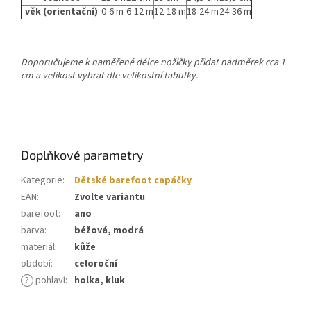
věk (orientační)
0-6 m
6-12 m
12-18 m
18-24 m
24-36 m
Doporučujeme k naměřené délce nožičky přidat nadměrek cca 1
cm a velikost vybrat dle velikostní tabulky.
Doplňkové parametry
Kategorie
:
Dětské barefoot capáčky
EAN
:
Zvolte variantu
barefoot
:
ano
barva
:
béžová, modrá
materiál
:
kůže
období
:
celoroční
?
pohlaví
:
holka, kluk