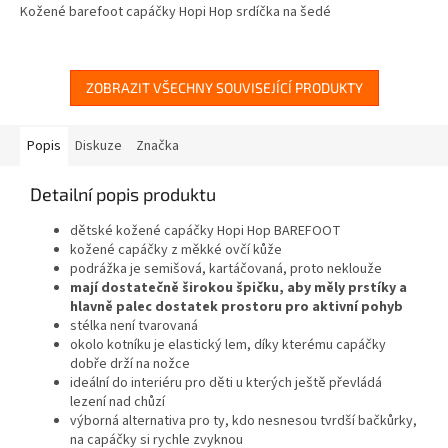
Kožené barefoot capáčky Hopi Hop srdíčka na šedé
ZOBRAZIT VŠECHNY SOUVISEJÍCÍ PRODUKTY
Popis
Diskuze
Značka
Detailní popis produktu
dětské kožené capáčky Hopi Hop BAREFOOT
kožené capáčky z měkké ovčí kůže
podrážka je semišová, kartáčovaná, proto neklouže
mají dostatečně širokou špičku, aby měly prstíky a
hlavně palec dostatek prostoru pro aktivní pohyb
stélka není tvarovaná
okolo kotníku je elastický lem, díky kterému capáčky
dobře drží na nožce
ideální do interiéru pro děti u kterých ještě převládá
lezení nad chůzí
výborná alternativa pro ty, kdo nesnesou tvrdší bačkůrky,
na capáčky si rychle zvyknou