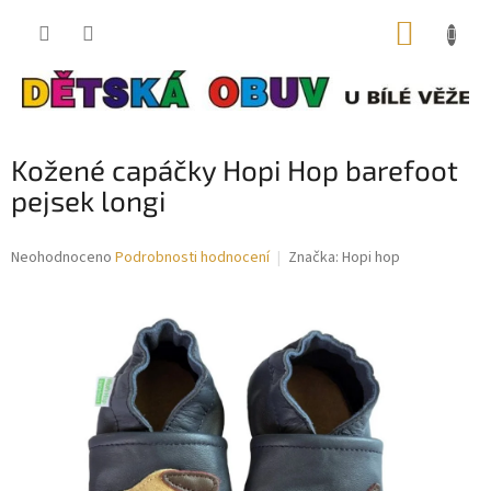
Přejít
NÁKUP
na
obsah
KOŠÍK
Kožené capáčky Hopi Hop barefoot
pejsek longi
Průměrné
Neohodnoceno
Podrobnosti hodnocení
Značka:
Hopi hop
hodnocení
produktu
je
0,0
z
5
hvězdiček.