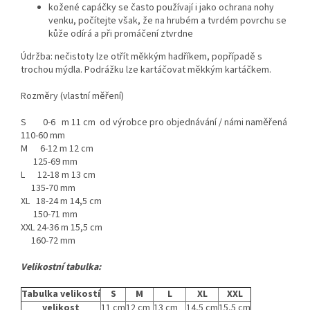
kožené capáčky se často používají i jako ochrana nohy
venku, počítejte však, že na hrubém a tvrdém povrchu se
kůže odírá a při promáčení ztvrdne
Údržba: nečistoty lze otřít měkkým hadříkem, popřípadě s
trochou mýdla. Podrážku lze kartáčovat měkkým kartáčkem.
Rozměry (vlastní měření)
S 0-6 m 11 cm od výrobce pro objednávání / námi naměřená
110-60 mm
M 6-12 m 12 cm
125-69 mm
L 12-18 m 13 cm
135-70 mm
XL 18-24 m 14,5 cm
150-71 mm
XXL 24-36 m 15,5 cm
160-72 mm
Velikostní tabulka:
Tabulka velikostí
S
M
L
XL
XXL
velikost
11 cm
12 cm
13 cm
14,5 cm
15,5 cm