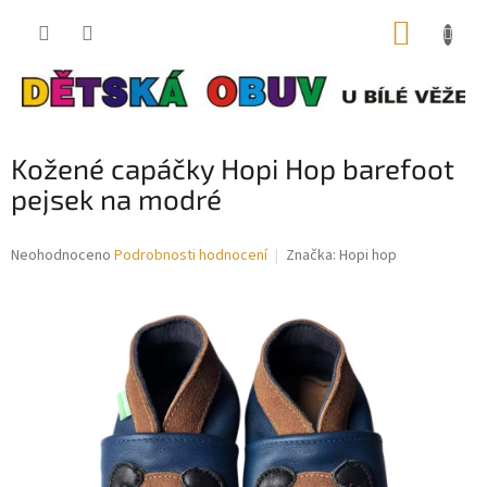
Přejít
NÁKUP
na
obsah
KOŠÍK
Kožené capáčky Hopi Hop barefoot
pejsek na modré
Průměrné
Neohodnoceno
Podrobnosti hodnocení
Značka:
Hopi hop
hodnocení
produktu
je
0,0
z
5
hvězdiček.