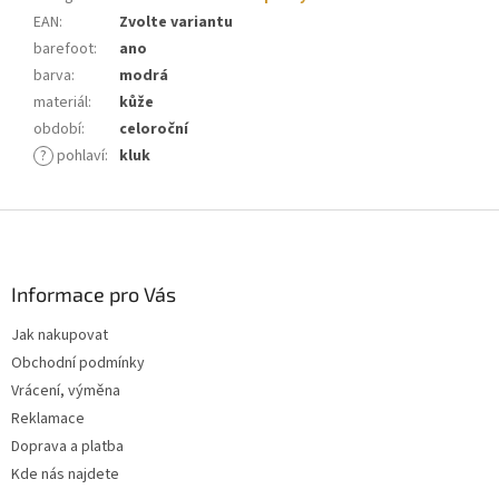
EAN
:
Zvolte variantu
barefoot
:
ano
barva
:
modrá
materiál
:
kůže
období
:
celoroční
?
pohlaví
:
kluk
Z
á
p
a
Informace pro Vás
t
Jak nakupovat
í
Obchodní podmínky
Vrácení, výměna
Reklamace
Doprava a platba
Kde nás najdete