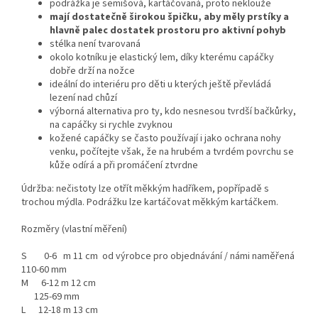
podrážka je semišová, kartáčovaná, proto neklouže
mají dostatečně širokou špičku, aby měly prstíky a
hlavně palec dostatek prostoru pro aktivní pohyb
stélka není tvarovaná
okolo kotníku je elastický lem, díky kterému capáčky
dobře drží na nožce
ideální do interiéru pro děti u kterých ještě převládá
lezení nad chůzí
výborná alternativa pro ty, kdo nesnesou tvrdší bačkůrky,
na capáčky si rychle zvyknou
kožené capáčky se často používají i jako ochrana nohy
venku, počítejte však, že na hrubém a tvrdém povrchu se
kůže odírá a při promáčení ztvrdne
Údržba: nečistoty lze otřít měkkým hadříkem, popřípadě s
trochou mýdla. Podrážku lze kartáčovat měkkým kartáčkem.
Rozměry (vlastní měření)
S 0-6 m 11 cm od výrobce pro objednávání / námi naměřená
110-60 mm
M 6-12 m 12 cm
125-69 mm
L 12-18 m 13 cm