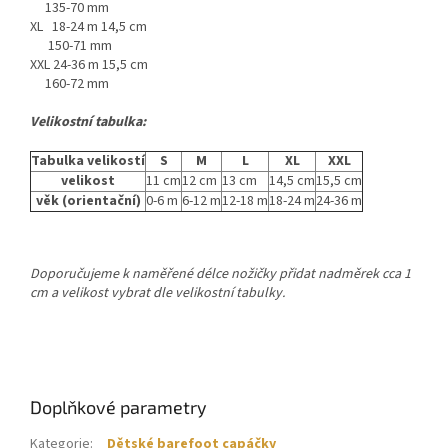
135-70 mm
XL 18-24 m 14,5 cm
150-71 mm
XXL 24-36 m 15,5 cm
160-72 mm
Velikostní tabulka:
Tabulka velikostí
S
M
L
XL
XXL
velikost
11 cm
12 cm
13 cm
14,5 cm
15,5 cm
věk (orientační)
0-6 m
6-12 m
12-18 m
18-24 m
24-36 m
Doporučujeme k naměřené délce nožičky přidat nadměrek cca 1
cm a velikost vybrat dle velikostní tabulky.
Doplňkové parametry
Kategorie
:
Dětské barefoot capáčky