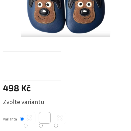
498 Kč
Měrná
Zvolte variantu
cena:
Varianta