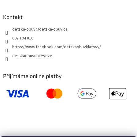
Kontakt
detska-obuv
@
detska-obuv.cz
607 194 816
https://www.facebook.com/detskaobuvklatovy/
detskaobuvubileveze
Přijímáme online platby