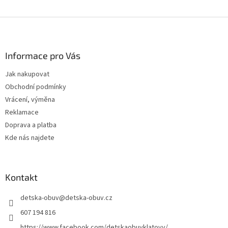
Z
á
p
a
Informace pro Vás
t
Jak nakupovat
í
Obchodní podmínky
Vrácení, výměna
Reklamace
Doprava a platba
Kde nás najdete
Kontakt
detska-obuv
@
detska-obuv.cz
607 194 816
https://www.facebook.com/detskaobuvklatovy/