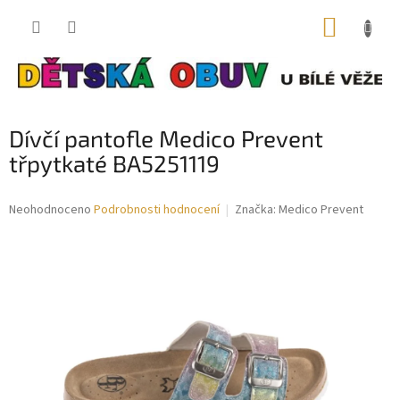
Přejít
NÁKUP
na
obsah
KOŠÍK
Dívčí pantofle Medico Prevent
třpytkaté BA5251119
Průměrné
Neohodnoceno
Podrobnosti hodnocení
Značka:
Medico Prevent
hodnocení
produktu
je
0,0
z
5
hvězdiček.