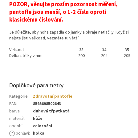
POZOR, věnujte prosím pozornost měření,
pantofle jsou menší, o 1-2 čísla oproti
klasickému číslování.
Je důležité, aby noha zapadla do jamky a okraje netlačily. Když si
nejste jisti velikostí, vezměte tu větší.
Velikost
33
34
35
Délka stélky v mm
200
204
209
Doplňkové parametry
Kategorie
:
Zdravotní pantofle
EAN
:
8595698502643
barva
:
duhová třpytkatá
materiál
:
kůže
období
:
celoroční
?
pohlaví
:
holka