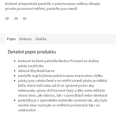
Kožené ortopedické pantofle s polstrovanou stélkou Věnujte
prosím pozornost měření, pantofle jsou menší
38
39
42
Popis
Diskuze
Značka
Detailní popis produktu
korkové kožené pantofle Medico Prevent se dvěma
pásky na přezku
duhová třpytkatá barva
pantofle mají koženou polstrovanou tvarovanou stélku
pásky jsou celokožené a na vnitřní straně pásku je měkká
kůže, která Vaši nohu udrží ve správné pozici aby
neklouzala, spony drží kovové čepy a díky tomu můžete
obout obuv, jak naboso, tak i v ponožkách nebo silonkách
podrážka je z speciálního materiálu vyvinuta tak, aby bylo
možné obuv nosit jak ve vnitřních prostorách tak i ve
venkovních