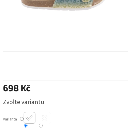
698 Kč
Měrná
Zvolte variantu
cena:
Varianta