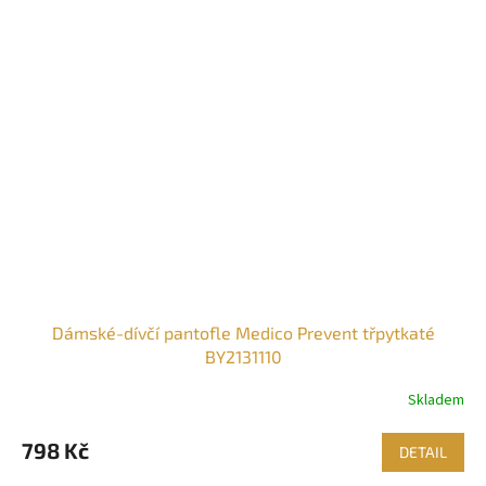
Dámské-dívčí pantofle Medico Prevent třpytkaté
BY2131110
Skladem
798 Kč
DETAIL