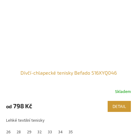
Dívčí-chlapecké tenisky Befado 516XYQ046
Skladem
798 Kč
od
DETAIL
Lehké textilní tenisky
26
28
29
32
33
34
35