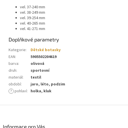
vel. 37-240 mm
vel. 38-249 mm
vel. 39-254 mm
vel. 40-265 mm
vel. 41-271 mm
Doplňkové parametry
Kategorie
:
Dětské botasky
EAN
:
5905502204619
barva
:
olivová
druh
:
sportovní
materiál
:
textil
období
:
jaro, léto, podzim
?
pohlaví
:
holka, kluk
Z
á
p
a
Informace pro Vás