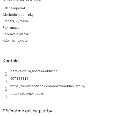
t
Jak nakupovat
í
Obchodní podmínky
Vrácení, výměna
Reklamace
Doprava a platba
Kde nás najdete
Kontakt
detska-obuv
@
detska-obuv.cz
607 194 816
https://www.facebook.com/detskaobuvklatovy/
detskaobuvubileveze
Přijímáme online platby