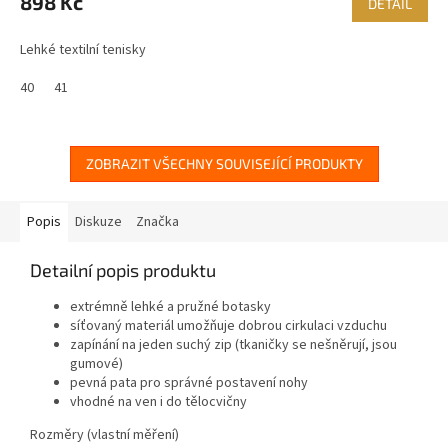
898 Kč
DETAIL
Lehké textilní tenisky
40
41
ZOBRAZIT VŠECHNY SOUVISEJÍCÍ PRODUKTY
Popis
Diskuze
Značka
Detailní popis produktu
extrémně lehké a pružné botasky
síťovaný materiál umožňuje dobrou cirkulaci vzduchu
zapínání na jeden suchý zip (tkaničky se nešněrují, jsou
gumové)
pevná pata pro správné postavení nohy
vhodné na ven i do tělocvičny
Rozměry (vlastní měření)