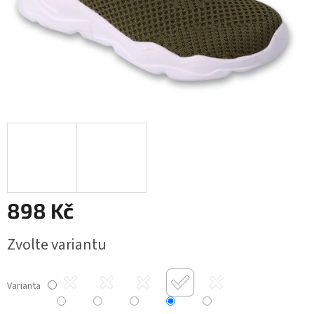
898 Kč
Měrná
Zvolte variantu
cena:
Varianta