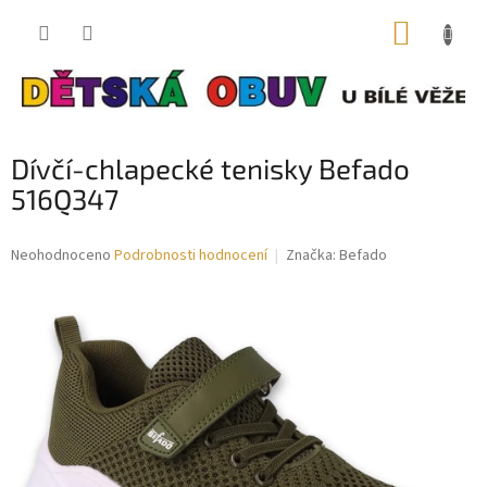
Přejít
NÁKUP
na
obsah
KOŠÍK
Dívčí-chlapecké tenisky Befado
516Q347
Průměrné
Neohodnoceno
Podrobnosti hodnocení
Značka:
Befado
hodnocení
produktu
je
0,0
z
5
hvězdiček.