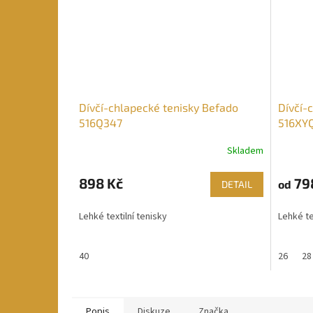
Dívčí-chlapecké tenisky Befado
Dívčí-
516Q347
516XY
Skladem
898 Kč
79
od
DETAIL
Lehké textilní tenisky
Lehké te
40
26
28
Popis
Diskuze
Značka