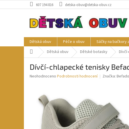
Přejít
607 194 816
detska-obuv@detska-obuv.cz
na
obsah
Dětská obuv
Péče o obuv
Sáčky na bačkory 
Domů
Dětská obuv
Dětské botasky
Dívčí
Dívčí-chlapecké tenisky Bef
Průměrné
Neohodnoceno
Podrobnosti hodnocení
Značka:
Befad
hodnocení
produktu
je
0,0
z
5
hvězdiček.