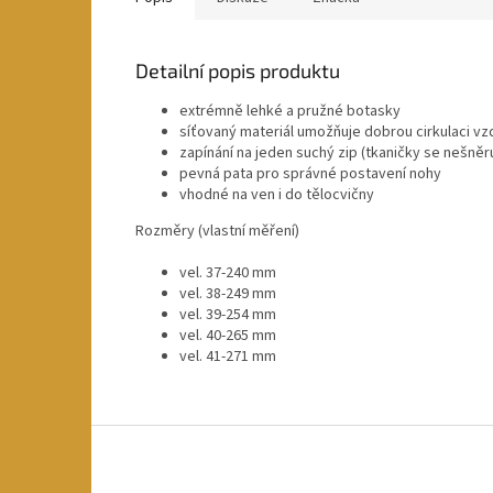
Detailní popis produktu
extrémně lehké a pružné botasky
síťovaný materiál umožňuje dobrou cirkulaci v
zapínání na jeden suchý zip (tkaničky se nešněr
pevná pata pro správné postavení nohy
vhodné na ven i do tělocvičny
Rozměry (vlastní měření)
vel. 37-240 mm
vel. 38-249 mm
vel. 39-254 mm
vel. 40-265 mm
vel. 41-271 mm
Z
á
p