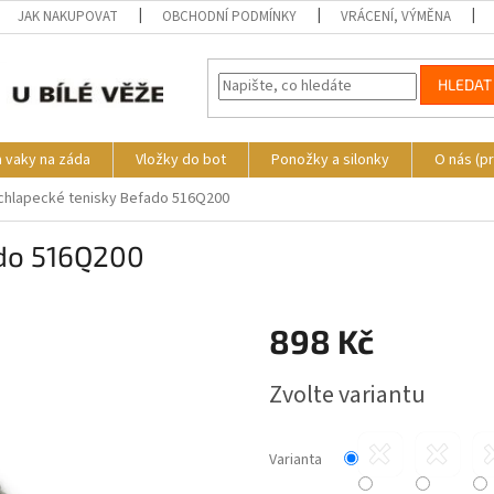
JAK NAKUPOVAT
OBCHODNÍ PODMÍNKY
VRÁCENÍ, VÝMĚNA
HLEDAT
a vaky na záda
Vložky do bot
Ponožky a silonky
O nás (p
-chlapecké tenisky Befado 516Q200
ado 516Q200
o
898 Kč
Měrná
Zvolte variantu
cena:
Varianta