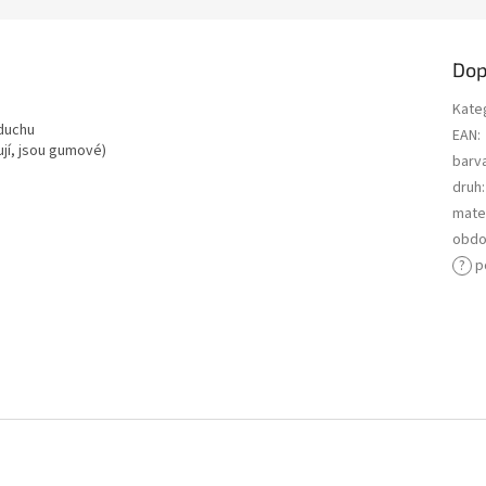
Dop
Kate
zduchu
EAN
:
ují, jsou gumové)
barv
druh
:
mater
obdo
?
p