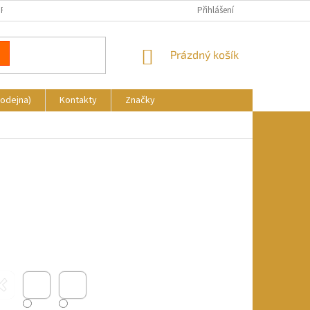
REKLAMACE
DOPRAVA A PLATBA
KDE NÁS NAJDETE
Přihlášení
NÁKUPNÍ
Prázdný košík
KOŠÍK
rodejna)
Kontakty
Značky