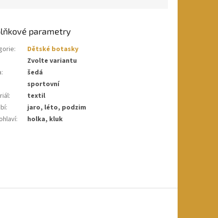
lňkové parametry
gorie
:
Dětské botasky
Zvolte variantu
a
:
šedá
sportovní
iál
:
textil
bí
:
jaro, léto, podzim
ohlaví
:
holka, kluk