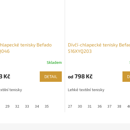
chlapecké tenisky Befado
Dívčí-chlapecké tenisky Befa
Q046
516XYQ203
Skladem
8 Kč
798 Kč
od
DETAIL
D
xtilní tenisky
Lehké textilní tenisky
29
32
33
34
35
27
30
31
36
37
38
4