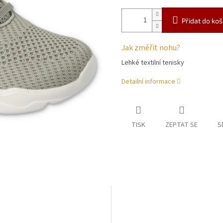
Přidat do koš
Jak změřit nohu?
Lehké textilní tenisky
Detailní informace
TISK
ZEPTAT SE
S