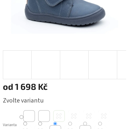
od
1 698 Kč
Měrná
Zvolte variantu
cena:
Varianta