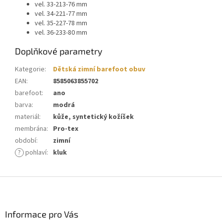
vel. 33-213-76 mm
vel. 34-221-77 mm
vel. 35-227-78 mm
vel. 36-233-80 mm
Doplňkové parametry
Kategorie
:
Dětská zimní barefoot obuv
EAN
:
8585063855702
barefoot
:
ano
barva
:
modrá
materiál
:
kůže, syntetický kožíšek
membrána
:
Pro-tex
období
:
zimní
?
pohlaví
:
kluk
Z
á
p
a
Informace pro Vás