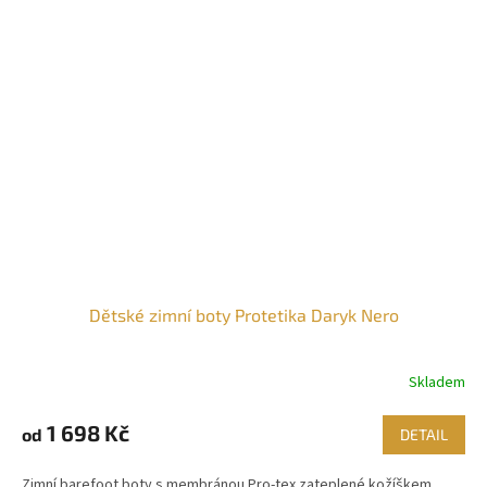
Dětské zimní boty Protetika Daryk Nero
Skladem
1 698 Kč
od
DETAIL
Zimní barefoot boty s membránou Pro-tex zateplené kožíškem