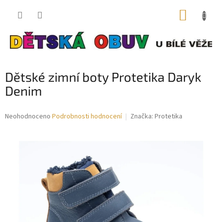
Přejít
NÁKUP
na
obsah
KOŠÍK
Dětské zimní boty Protetika Daryk
Denim
Průměrné
Neohodnoceno
Podrobnosti hodnocení
Značka:
Protetika
hodnocení
produktu
je
0,0
z
5
hvězdiček.