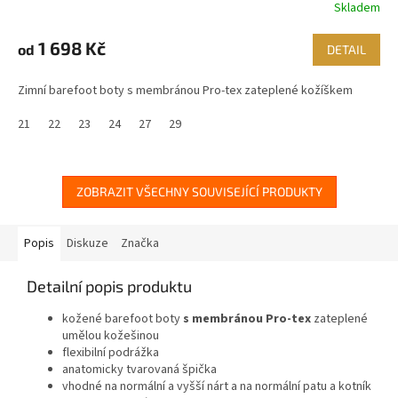
Skladem
1 698 Kč
od
DETAIL
Zimní barefoot boty s membránou Pro-tex zateplené kožíškem
21
22
23
24
27
29
ZOBRAZIT VŠECHNY SOUVISEJÍCÍ PRODUKTY
Popis
Diskuze
Značka
Detailní popis produktu
kožené barefoot boty
s membránou Pro-tex
zateplené
umělou kožešinou
flexibilní podrážka
anatomicky tvarovaná špička
vhodné na normální a vyšší nárt a na normální patu a kotník