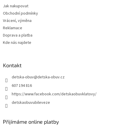
t
Jak nakupovat
í
Obchodní podmínky
Vrácení, výměna
Reklamace
Doprava a platba
Kde nás najdete
Kontakt
detska-obuv
@
detska-obuv.cz
607 194 816
https://www.facebook.com/detskaobuvklatovy/
detskaobuvubileveze
Přijímáme online platby