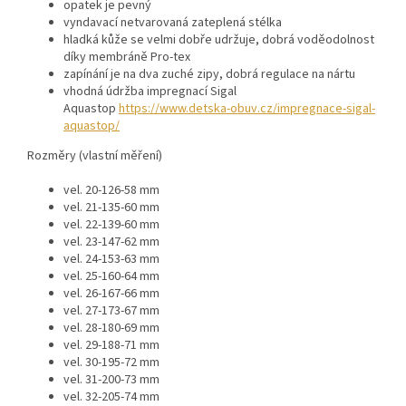
opatek je pevný
vyndavací netvarovaná zateplená stélka
hladká kůže se velmi dobře udržuje, dobrá voděodolnost
díky membráně Pro-tex
zapínání je na dva zuché zipy, dobrá regulace na nártu
vhodná údržba impregnací Sigal
Aquastop
https://www.detska-obuv.cz/impregnace-sigal-
aquastop/
Rozměry (vlastní měření)
vel. 20-126-58 mm
vel. 21-135-60 mm
vel. 22-139-60 mm
vel. 23-147-62 mm
vel. 24-153-63 mm
vel. 25-160-64 mm
vel. 26-167-66 mm
vel. 27-173-67 mm
vel. 28-180-69 mm
vel. 29-188-71 mm
vel. 30-195-72 mm
vel. 31-200-73 mm
vel. 32-205-74 mm