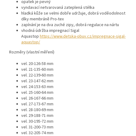
opatek je pevný
vyndavací netvarovaná zateplená stélka
hladká kůže se velmi dobře udržuje, dobrá voděodolnost
díky membráně Pro-tex
zapínání je na dva zuché zipy, dobrá regulace na nártu
vhodná údržba impregnací Sigal
Aquastop
https://www.detska-obuv.cz/impregnace-sigal-
aquastop/
Rozměry (vlastní měření)
vel. 20-126-58 mm
vel. 21-135-60 mm
vel. 22-139-60 mm
vel. 23-147-62 mm
vel. 24-153-63 mm
vel. 25-160-64 mm
vel. 26-167-66 mm
vel. 27-173-67 mm
vel. 28-180-69 mm
vel. 29-188-71 mm
vel. 30-195-72 mm
vel. 31-200-73 mm
vel. 32-205-74 mm