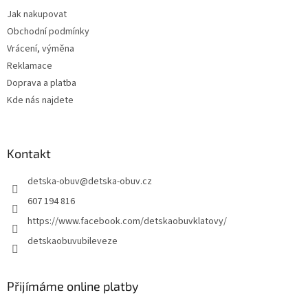
t
Jak nakupovat
í
Obchodní podmínky
Vrácení, výměna
Reklamace
Doprava a platba
Kde nás najdete
Kontakt
detska-obuv
@
detska-obuv.cz
607 194 816
https://www.facebook.com/detskaobuvklatovy/
detskaobuvubileveze
Přijímáme online platby