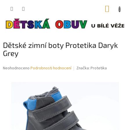
Přejít
NÁKUP
na
obsah
KOŠÍK
Dětské zimní boty Protetika Daryk
Grey
Průměrné
Neohodnoceno
Podrobnosti hodnocení
Značka:
Protetika
hodnocení
produktu
je
0,0
z
5
hvězdiček.