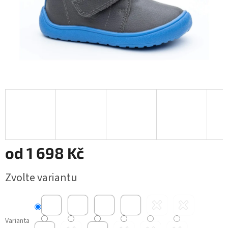
od
1 698 Kč
Měrná
Zvolte variantu
cena:
Varianta