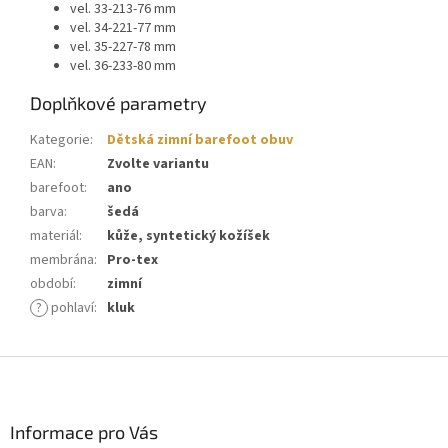
vel. 33-213-76 mm
vel. 34-221-77 mm
vel. 35-227-78 mm
vel. 36-233-80 mm
Doplňkové parametry
Kategorie
:
Dětská zimní barefoot obuv
EAN
:
Zvolte variantu
barefoot
:
ano
barva
:
šedá
materiál
:
kůže, syntetický kožíšek
membrána
:
Pro-tex
období
:
zimní
?
pohlaví
:
kluk
Z
á
p
a
Informace pro Vás