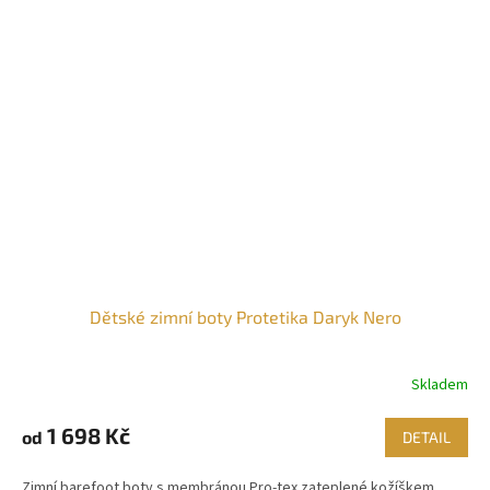
Dětské zimní boty Protetika Daryk Nero
Skladem
1 698 Kč
od
DETAIL
Zimní barefoot boty s membránou Pro-tex zateplené kožíškem