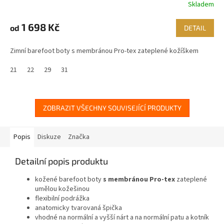
Skladem
1 698 Kč
od
DETAIL
Zimní barefoot boty s membránou Pro-tex zateplené kožíškem
21
22
29
31
ZOBRAZIT VŠECHNY SOUVISEJÍCÍ PRODUKTY
Popis
Diskuze
Značka
Detailní popis produktu
kožené barefoot boty
s membránou Pro-tex
zateplené
umělou kožešinou
flexibilní podrážka
anatomicky tvarovaná špička
vhodné na normální a vyšší nárt a na normální patu a kotník