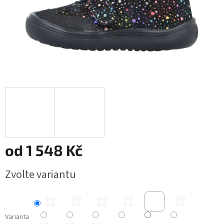
od
1 548 Kč
Měrná
Zvolte variantu
cena:
Varianta