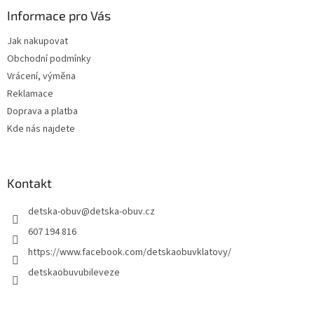
p
a
Informace pro Vás
t
Jak nakupovat
í
Obchodní podmínky
Vrácení, výměna
Reklamace
Doprava a platba
Kde nás najdete
Kontakt
detska-obuv
@
detska-obuv.cz
607 194 816
https://www.facebook.com/detskaobuvklatovy/
detskaobuvubileveze