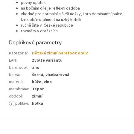
pevný opatek
na bočním díle je reflexní ozdoba
vhodné pro normální a širší nožky, i pro dominantní palce,
lze dobře utáhnout na úzký kotník
ručně šité v České republice
rozměry v obrázcích
Doplňkové parametry
Kategorie
:
Dětská zimní barefoot obuv
EAN
:
Zvolte variantu
barefooot
:
ano
barva
:
černá, vícebarevná
materiál
:
kůže, vlna
membrána
:
Tepor
období
:
zimní
?
pohlaví
:
holka
Z
á