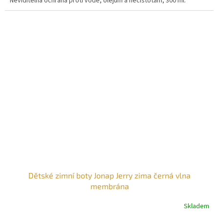
Neviditelná ochrana proti vodě, olejům a nečistotám, 300 ml.
Dětské zimní boty Jonap Jerry zima černá vlna
membrána
Skladem