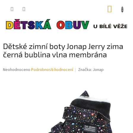
Přejít
NÁKUP
na
obsah
KOŠÍK
Dětské zimní boty Jonap Jerry zima
černá bublina vlna membrána
Průměrné
Neohodnoceno
Podrobnosti hodnocení
Značka:
Jonap
hodnocení
produktu
je
0,0
z
5
hvězdiček.