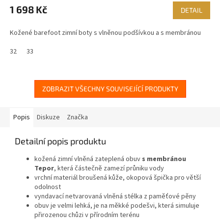
1 698 Kč
DETAIL
Kožené barefoot zimní boty s vlněnou podšívkou a s membránou
32
33
ZOBRAZIT VŠECHNY SOUVISEJÍCÍ PRODUKTY
Popis
Diskuze
Značka
Detailní popis produktu
kožená zimní vlněná zateplená obuv
s membránou
Tepor
,
která částečně zamezí průniku vody
vrchní materiál broušená kůže, okopová špička pro větší
odolnost
vyndavací netvarovaná vlněná stélka z paměťové pěny
obuv je velmi lehká, je na měkké podešvi, která simuluje
přirozenou chůzi v přírodním terénu