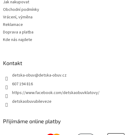
Jak nakupovat
í
Obchodní podmínky
Vrácení, výměna
Reklamace
Doprava a platba
Kde nás najdete
Kontakt
detska-obuv
@
detska-obuv.cz
607 194 816
https://www.facebook.com/detskaobuvklatovy/
detskaobuvubileveze
Přijímáme online platby