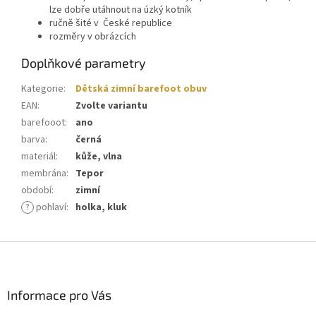
lze dobře utáhnout na úzký kotník
ručně šité v České republice
rozměry v obrázcích
Doplňkové parametry
Kategorie
:
Dětská zimní barefoot obuv
EAN
:
Zvolte variantu
barefooot
:
ano
barva
:
černá
materiál
:
kůže, vlna
membrána
:
Tepor
období
:
zimní
?
pohlaví
:
holka, kluk
Z
á
p
a
Informace pro Vás
t