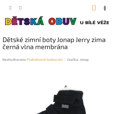
Přejít
NÁKUP
na
obsah
KOŠÍK
Dětské zimní boty Jonap Jerry zima
černá vlna membrána
Průměrné
Neohodnoceno
Podrobnosti hodnocení
Značka:
Jonap
hodnocení
produktu
je
0,0
z
5
hvězdiček.