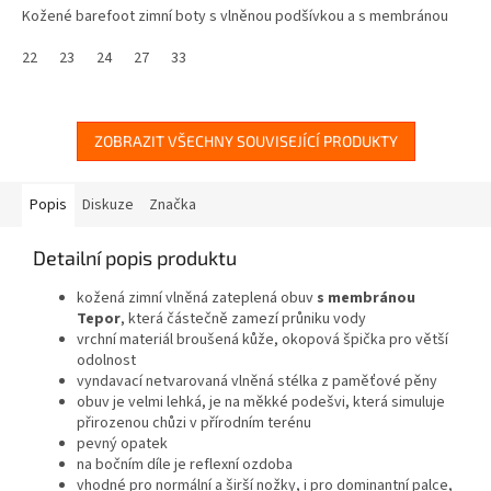
Kožené barefoot zimní boty s vlněnou podšívkou a s membránou
22
23
24
27
33
ZOBRAZIT VŠECHNY SOUVISEJÍCÍ PRODUKTY
Popis
Diskuze
Značka
Detailní popis produktu
kožená zimní vlněná zateplená obuv
s membránou
Tepor
,
která částečně zamezí průniku vody
vrchní materiál broušená kůže, okopová špička pro větší
odolnost
vyndavací netvarovaná vlněná stélka z paměťové pěny
obuv je velmi lehká, je na měkké podešvi, která simuluje
přirozenou chůzi v přírodním terénu
pevný opatek
na bočním díle je reflexní ozdoba
vhodné pro normální a širší nožky, i pro dominantní palce,