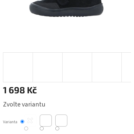
1 698 Kč
Měrná
Zvolte variantu
cena:
Varianta