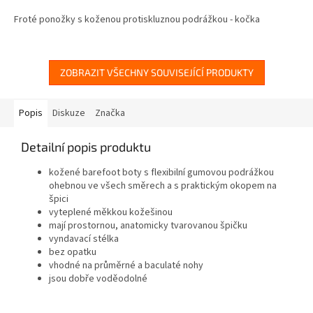
2,8
Froté ponožky s koženou protiskluznou podrážkou - kočka
z
5
hvězdiček.
ZOBRAZIT VŠECHNY SOUVISEJÍCÍ PRODUKTY
Popis
Diskuze
Značka
Detailní popis produktu
kožené barefoot boty s flexibilní gumovou podrážkou
ohebnou ve všech směrech a s praktickým okopem na
špici
vyteplené měkkou kožešinou
mají prostornou, anatomicky tvarovanou špičku
vyndavací stélka
bez opatku
vhodné na průměrné a baculaté nohy
jsou dobře voděodolné