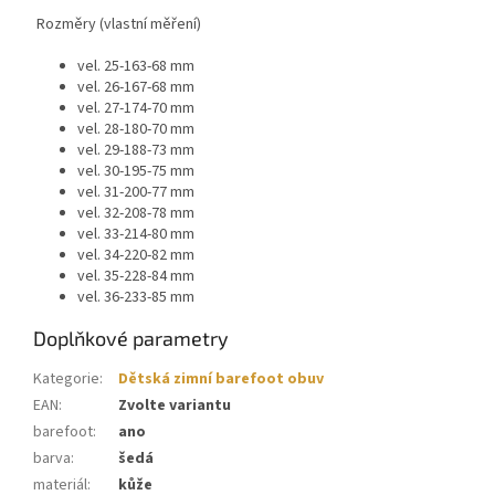
Rozměry (vlastní měření)
vel. 25-163-68 mm
vel. 26-167-68 mm
vel. 27-174-70 mm
vel. 28-180-70 mm
vel. 29-188-73 mm
vel. 30-195-75 mm
vel. 31-200-77 mm
vel. 32-208-78 mm
vel. 33-214-80 mm
vel. 34-220-82 mm
vel. 35-228-84 mm
vel. 36-233-85 mm
Doplňkové parametry
Kategorie
:
Dětská zimní barefoot obuv
EAN
:
Zvolte variantu
barefoot
:
ano
barva
:
šedá
materiál
:
kůže