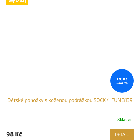
Výprodej
178 Kč
–44 %
Dětské ponožky s koženou podrážkou SOCK 4 FUN 3139
Skladem
Průměrné
hodnocení
produktu
98 Kč
DETAIL
je