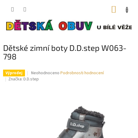
Přejít
NÁKUP
na
obsah
KOŠÍK
Dětské zimní boty D.D.step W063-
798
Průměrné
Neohodnoceno
Podrobnosti hodnocení
Výprodej
hodnocení
Značka:
D.D.step
produktu
je
0,0
z
5
hvězdiček.