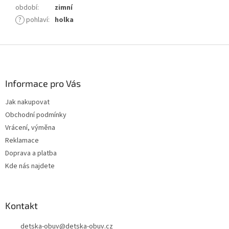
období
:
zimní
?
pohlaví
:
holka
Z
á
p
a
Informace pro Vás
t
Jak nakupovat
í
Obchodní podmínky
Vrácení, výměna
Reklamace
Doprava a platba
Kde nás najdete
Kontakt
detska-obuv
@
detska-obuv.cz