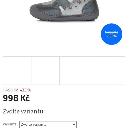
1 498 Kč
–33 %
1 498 Kč
–33 %
998 Kč
Měrná
Zvolte variantu
cena:
Varianta