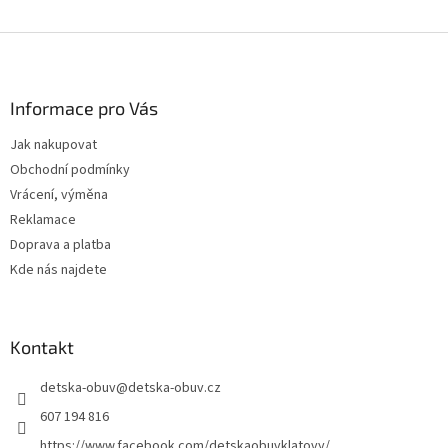
Z
á
p
a
Informace pro Vás
t
Jak nakupovat
í
Obchodní podmínky
Vrácení, výměna
Reklamace
Doprava a platba
Kde nás najdete
Kontakt
detska-obuv
@
detska-obuv.cz
607 194 816
https://www.facebook.com/detskaobuvklatovy/