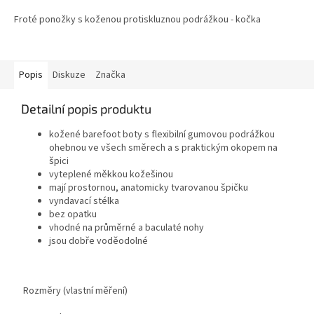
2,8
Froté ponožky s koženou protiskluznou podrážkou - kočka
z
5
hvězdiček.
Popis
Diskuze
Značka
Detailní popis produktu
kožené barefoot boty s flexibilní gumovou podrážkou
ohebnou ve všech směrech a s praktickým okopem na
špici
vyteplené měkkou kožešinou
mají prostornou, anatomicky tvarovanou špičku
vyndavací stélka
bez opatku
vhodné na průměrné a baculaté nohy
jsou dobře voděodolné
Rozměry (vlastní měření)