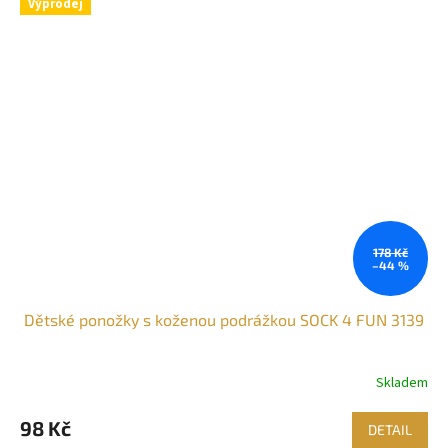
Výprodej
178 Kč
–44 %
Dětské ponožky s koženou podrážkou SOCK 4 FUN 3139
Skladem
Průměrné
hodnocení
produktu
98 Kč
DETAIL
je