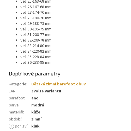
vel. 25-163-68 mm
vel. 26-167-68 mm
vel. 27-174-70 mm
vel. 28-180-70 mm
vel. 29-188-73 mm
vel. 30-195-75 mm
vel. 31-200-77 mm
vel. 32-208-78 mm
vel. 33-214-80 mm
vel. 34-220-82 mm
vel. 35-228-84 mm
vel. 36-233-85 mm
Doplňkové parametry
Kategorie
:
Dětská zimní barefoot obuv
EAN
:
Zvolte variantu
barefoot
:
ano
barva
:
modrá
materiál
:
kůže
období
:
zimní
?
pohlaví
:
kluk