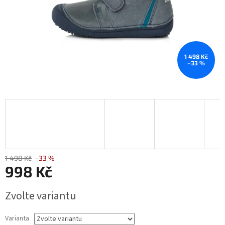
1 498 Kč
–33 %
1 498 Kč
–33 %
998 Kč
Měrná
Zvolte variantu
cena:
Varianta