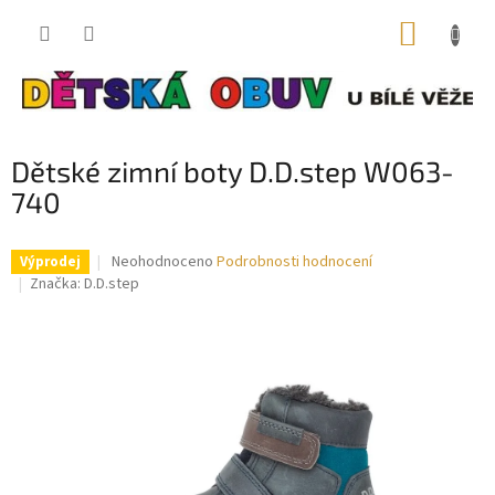
Přejít
NÁKUP
na
obsah
KOŠÍK
Dětské zimní boty D.D.step W063-
740
Průměrné
Neohodnoceno
Podrobnosti hodnocení
Výprodej
hodnocení
Značka:
D.D.step
produktu
je
0,0
z
5
hvězdiček.