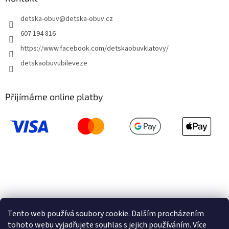
detska-obuv
@
detska-obuv.cz
607 194 816
https://www.facebook.com/detskaobuvklatovy/
detskaobuvubileveze
Přijímáme online platby
Tento web používá soubory cookie. Dalším procházením
tohoto webu vyjadřujete souhlas s jejich používáním. Více