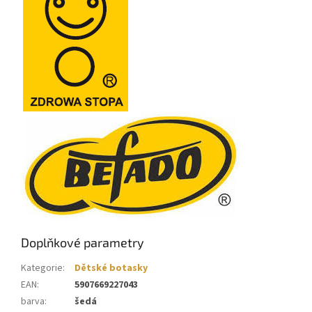
Doplňkové parametry
Kategorie
:
Dětské botasky
EAN
:
5907669227043
barva
:
šedá