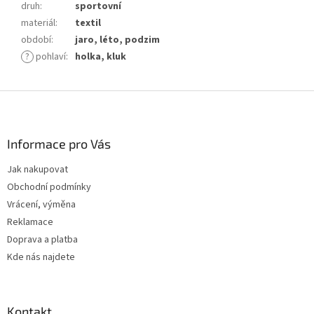
druh
:
sportovní
materiál
:
textil
období
:
jaro, léto, podzim
?
pohlaví
:
holka, kluk
Z
á
p
a
Informace pro Vás
t
Jak nakupovat
í
Obchodní podmínky
Vrácení, výměna
Reklamace
Doprava a platba
Kde nás najdete
Kontakt