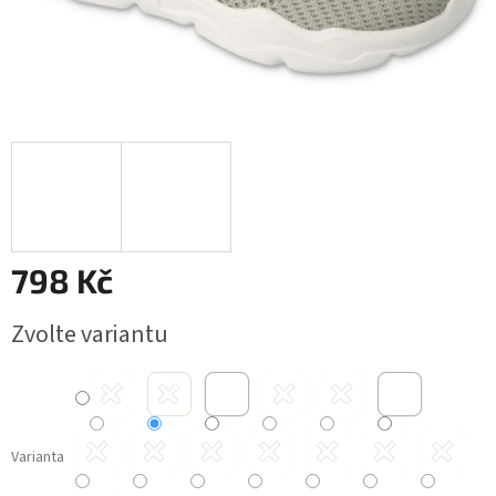
798 Kč
Měrná
Zvolte variantu
cena:
Varianta