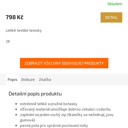
Skladem
798 Kč
DETAIL
Lehké textilní tenisky
28
ZOBRAZIT VŠECHNY SOUVISEJÍCÍ PRODUKTY
Popis
Diskuze
Značka
Detailní popis produktu
extrémně lehké a pružné botasky
síťovaný materiál umožňuje dobrou cirkulaci vzduchu
zapínání na jeden suchý zip (tkaničky se nešněrují, jsou
gumové)
pevná pata pro správné postavení nohy