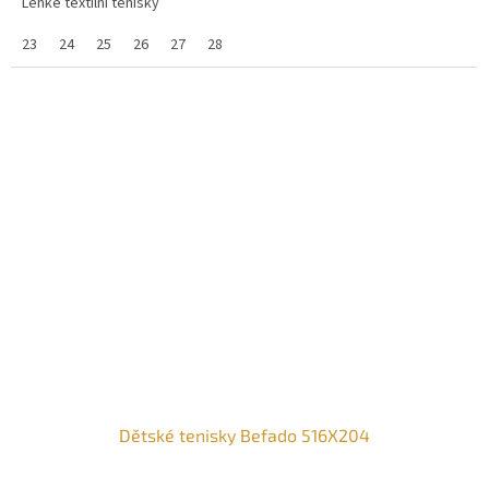
Lehké textilní tenisky
23
24
25
26
27
28
Dětské tenisky Befado 516X204