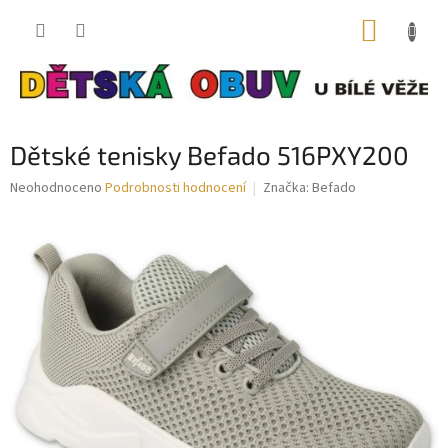
Přejít
NÁKUP
na
obsah
KOŠÍK
Dětské tenisky Befado 516PXY200
Průměrné
Neohodnoceno
Podrobnosti hodnocení
Značka:
Befado
hodnocení
produktu
je
0,0
z
5
hvězdiček.