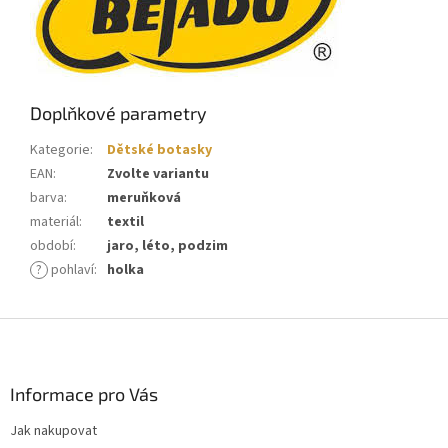
Doplňkové parametry
Kategorie
:
Dětské botasky
EAN
:
Zvolte variantu
barva
:
meruňková
materiál
:
textil
období
:
jaro, léto, podzim
?
pohlaví
:
holka
Z
á
p
a
Informace pro Vás
t
Jak nakupovat
í