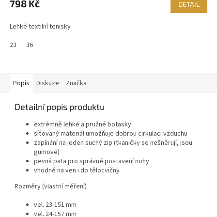
798 Kč
DETAIL
Lehké textilní tenisky
23
36
Popis
Diskuze
Značka
Detailní popis produktu
extrémně lehké a pružné botasky
síťovaný materiál umožňuje dobrou cirkulaci vzduchu
zapínání na jeden suchý zip (tkaničky se nešněrují, jsou
gumové)
pevná pata pro správné postavení nohy
vhodné na ven i do tělocvičny
Rozměry (vlastní měření)
vel. 23-151 mm
vel. 24-157 mm