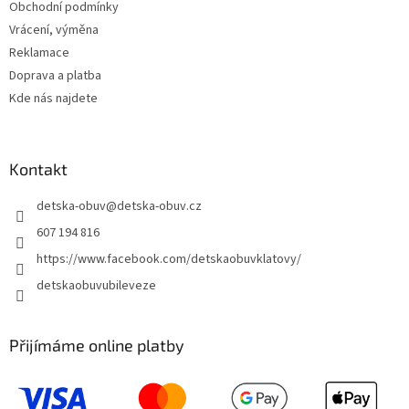
Obchodní podmínky
Vrácení, výměna
Reklamace
Doprava a platba
Kde nás najdete
Kontakt
detska-obuv
@
detska-obuv.cz
607 194 816
https://www.facebook.com/detskaobuvklatovy/
detskaobuvubileveze
Přijímáme online platby