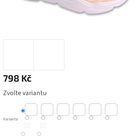
798 Kč
Měrná
Zvolte variantu
cena:
Varianta