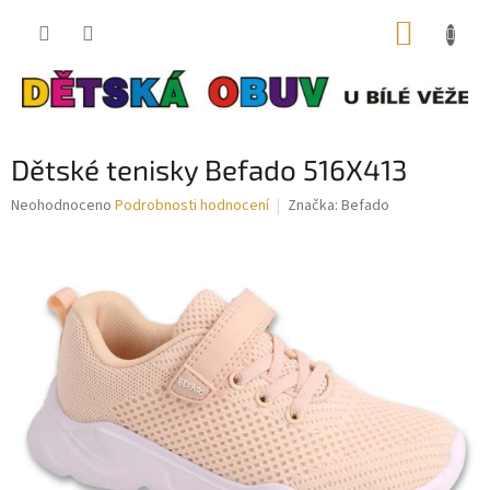
Přejít
NÁKUP
na
obsah
KOŠÍK
Dětské tenisky Befado 516X413
Průměrné
Neohodnoceno
Podrobnosti hodnocení
Značka:
Befado
hodnocení
produktu
je
0,0
z
5
hvězdiček.