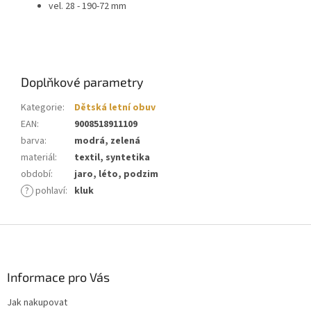
vel. 28 - 190-72 mm
Doplňkové parametry
Kategorie
:
Dětská letní obuv
EAN
:
9008518911109
barva
:
modrá, zelená
materiál
:
textil, syntetika
období
:
jaro, léto, podzim
?
pohlaví
:
kluk
Z
á
p
a
Informace pro Vás
t
Jak nakupovat
í