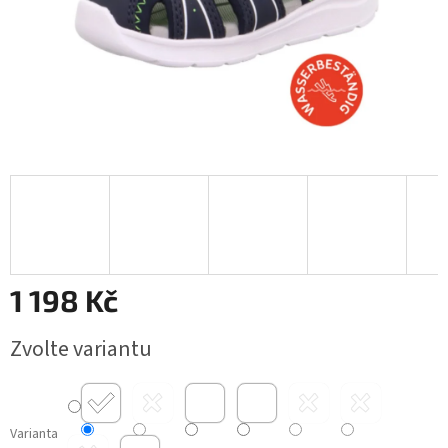
1 198 Kč
Měrná
Zvolte variantu
cena:
Varianta