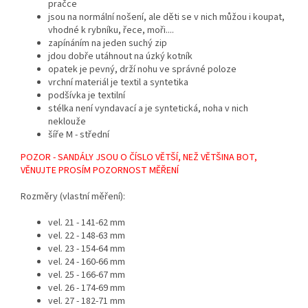
pračce
jsou na normální nošení, ale děti se v nich můžou i koupat,
vhodné k rybníku, řece, moři....
zapínáním na jeden suchý zip
jdou dobře utáhnout na úzký kotník
opatek je pevný, drží nohu ve správné poloze
vrchní materiál je textil a syntetika
podšívka je textilní
stélka není vyndavací a je syntetická, noha v nich
neklouže
šíře M - střední
POZOR - SANDÁLY JSOU O ČÍSLO VĚTŠÍ, NEŽ VĚTŠINA BOT,
VĚNUJTE PROSÍM POZORNOST MĚŘENÍ
Rozměry (vlastní měření):
vel. 21 - 141-62 mm
vel. 22 - 148-63 mm
vel. 23 - 154-64 mm
vel. 24 - 160-66 mm
vel. 25 - 166-67 mm
vel. 26 - 174-69 mm
vel. 27 - 182-71 mm