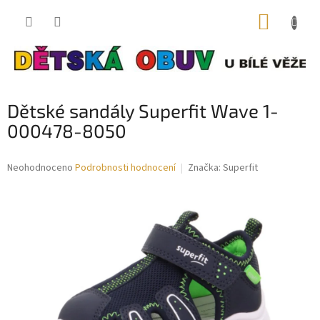
Přejít
NÁKUP
na
obsah
KOŠÍK
Dětské sandály Superfit Wave 1-
000478-8050
Průměrné
Neohodnoceno
Podrobnosti hodnocení
Značka:
Superfit
hodnocení
produktu
je
0,0
z
5
hvězdiček.