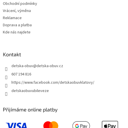
Obchodní podmínky
Vrácení, výměna
Reklamace
Doprava a platba
Kde nás najdete
Kontakt
detska-obuv
@
detska-obuv.cz
607 194 816
https://www.facebook.com/detskaobuvklatovy/
detskaobuvubileveze
Přijímáme online platby