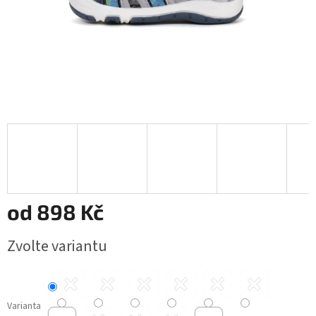
od
898 Kč
Měrná
Zvolte variantu
cena:
Varianta