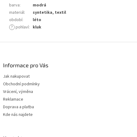
barva
:
modrá
materiál
:
syntetika, textil
období
:
léto
?
pohlaví
:
kluk
Z
á
p
a
Informace pro Vás
t
Jak nakupovat
í
Obchodní podmínky
Vrácení, výměna
Reklamace
Doprava a platba
Kde nás najdete