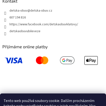
Kontakt
detska-obuv
@
detska-obuv.cz
607 194 816
https://www.facebook.com/detskaobuvklatovy/
detskaobuvubileveze
Přijímáme online platby
Tento web používá soubory cookie. Dalším procházením