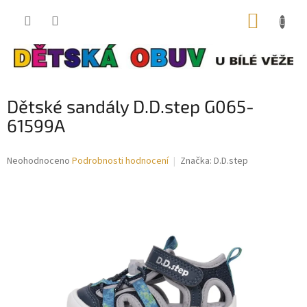
Přejít
NÁKUP
na
obsah
KOŠÍK
Dětské sandály D.D.step G065-
61599A
Průměrné
Neohodnoceno
Podrobnosti hodnocení
Značka:
D.D.step
hodnocení
produktu
je
0,0
z
5
hvězdiček.