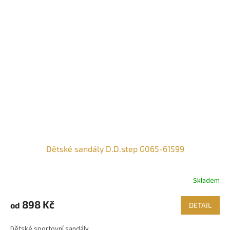
Dětské sandály D.D.step G065-61599
Skladem
898 Kč
od
DETAIL
Dětské sportovní sandály