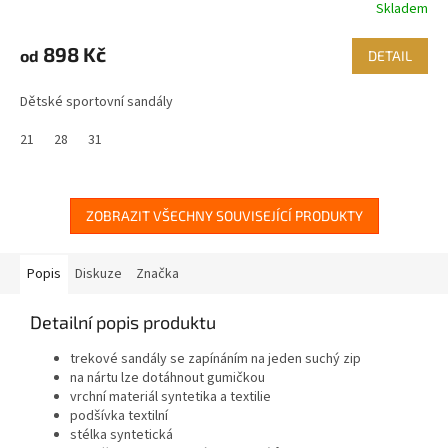
Skladem
898 Kč
od
DETAIL
Dětské sportovní sandály
21
28
31
ZOBRAZIT VŠECHNY SOUVISEJÍCÍ PRODUKTY
Popis
Diskuze
Značka
Detailní popis produktu
trekové sandály se zapínáním na jeden suchý zip
na nártu lze dotáhnout gumičkou
vrchní materiál syntetika a
textilie
podšívka
textilní
stélka
syntetická