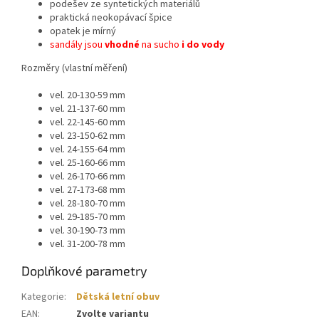
podešev
ze syntetických materiálů
praktická neokopávací špice
opatek je mírný
sandály jsou
vhodné
na sucho
i do vody
Rozměry (vlastní měření)
vel. 20-130-59 mm
vel. 21-137-60 mm
vel. 22-145-60 mm
vel. 23-150-62 mm
vel. 24-155-64 mm
vel. 25-160-66 mm
vel. 26-170-66 mm
vel. 27-173-68 mm
vel. 28-180-70 mm
vel. 29-185-70 mm
vel. 30-190-73 mm
vel. 31-200-78 mm
Doplňkové parametry
Kategorie
:
Dětská letní obuv
EAN
:
Zvolte variantu