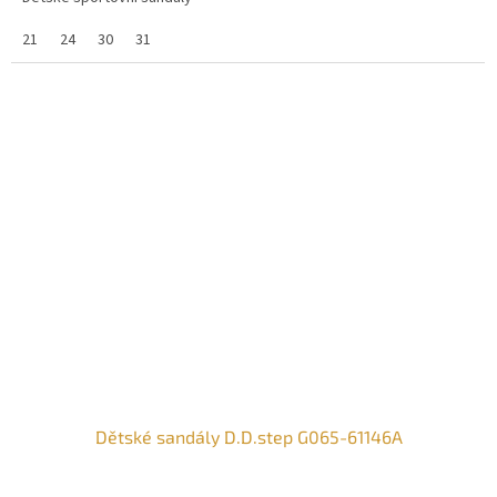
21
24
30
31
Dětské sandály D.D.step G065-61146A