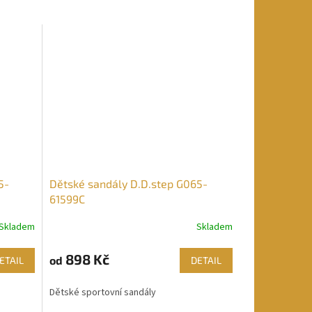
5-
Dětské sandály D.D.step G065-
61599C
Skladem
Skladem
898 Kč
od
ETAIL
DETAIL
Dětské sportovní sandály