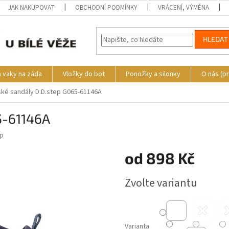
JAK NAKUPOVAT
OBCHODNÍ PODMÍNKY
VRÁCENÍ, VÝMĚNA
HLEDAT
a vaky na záda
Vložky do bot
Ponožky a silonky
O nás (p
ké sandály D.D.step G065-61146A
5-61146A
ep
od
898 Kč
Měrná
Zvolte variantu
cena:
Varianta