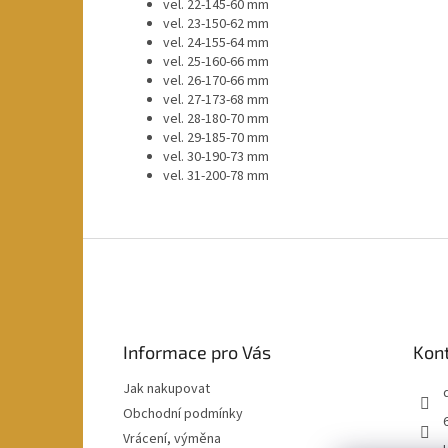
vel. 22-145-60 mm
vel. 23-150-62 mm
vel. 24-155-64 mm
vel. 25-160-66 mm
vel. 26-170-66 mm
vel. 27-173-68 mm
vel. 28-180-70 mm
vel. 29-185-70 mm
vel. 30-190-73 mm
vel. 31-200-78 mm
Z
á
p
a
t
Informace pro Vás
Kon
í
Jak nakupovat
Obchodní podmínky
Vrácení, výměna