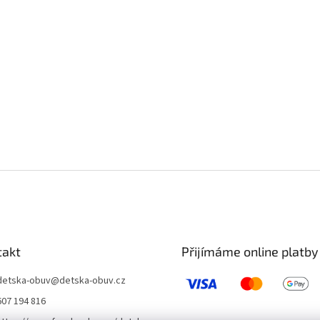
takt
Přijímáme online platby
detska-obuv
@
detska-obuv.cz
607 194 816