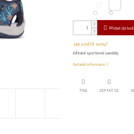
Přidat do koš
Jak změřit nohu?
Dětské sportovní sandály
Detailní informace
TISK
ZEPTAT SE
S