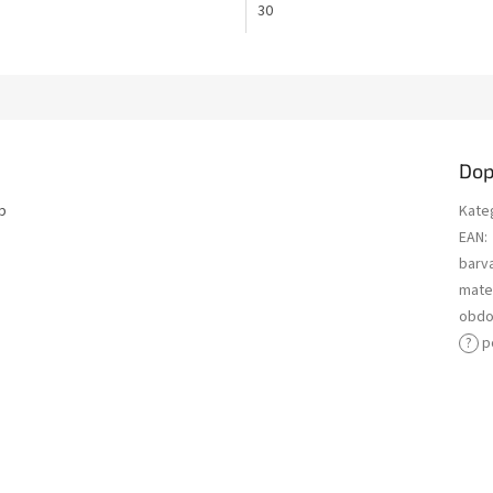
30
Dop
p
Kate
EAN
:
barv
mater
obdo
?
p