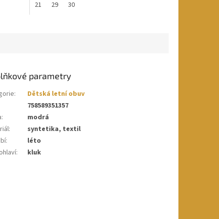
21
29
30
lňkové parametry
gorie
:
Dětská letní obuv
758589351357
a
:
modrá
iál
:
syntetika, textil
bí
:
léto
ohlaví
:
kluk