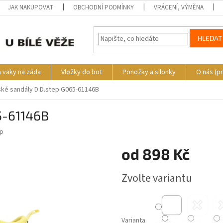
JAK NAKUPOVAT
OBCHODNÍ PODMÍNKY
VRÁCENÍ, VÝMĚNA
HLEDAT
a vaky na záda
Vložky do bot
Ponožky a silonky
O nás (p
ké sandály D.D.step G065-61146B
5-61146B
ep
od
898 Kč
Měrná
Zvolte variantu
cena:
Varianta