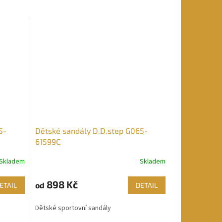
5-
Dětské sandály D.D.step G065-
61599C
Skladem
Skladem
898 Kč
od
ETAIL
DETAIL
Dětské sportovní sandály