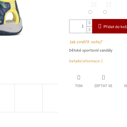
Přidat do koš
Jak změřit nohu?
Dětské sportovní sandály
Detailní informace
TISK
ZEPTAT SE
S