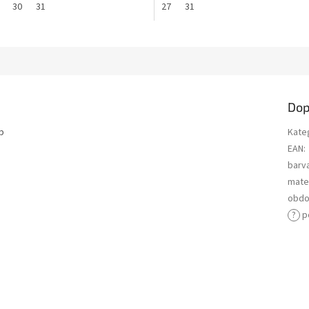
30
31
27
31
Dop
p
Kate
EAN
:
barv
mater
obdo
?
p