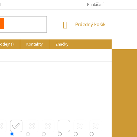
REKLAMACE
DOPRAVA A PLATBA
KDE NÁS NAJDETE
Přihlášení
NÁKUPNÍ
Prázdný košík
KOŠÍK
rodejna)
Kontakty
Značky