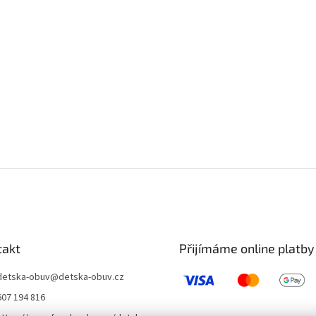
takt
Přijímáme online platby
detska-obuv
@
detska-obuv.cz
607 194 816