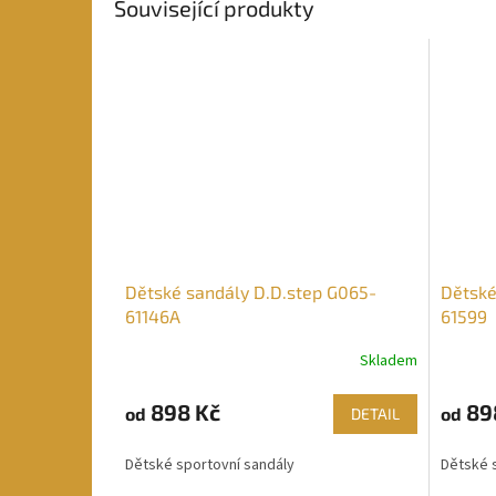
Související produkty
Dětské sandály D.D.step G065-
Dětské
61146A
61599
Skladem
898 Kč
89
od
od
DETAIL
Dětské sportovní sandály
Dětské 