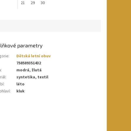
21
29
30
lňkové parametry
gorie
:
Dětská letní obuv
758589351432
a
:
modrá, žlutá
iál
:
syntetika, textil
bí
:
léto
ohlaví
:
kluk