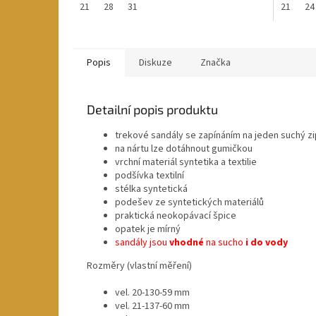
21
28
31
21
24
Popis
Diskuze
Značka
Detailní popis produktu
trekové sandály se zapínáním na jeden suchý zi
na nártu lze dotáhnout gumičkou
vrchní materiál syntetika a
textilie
podšívka
textilní
stélka
syntetická
podešev
ze syntetických materiálů
praktická neokopávací špice
opatek je mírný
sandály jsou
vhodné
na sucho
i do vody
Rozměry (vlastní měření)
vel. 20-130-59 mm
vel. 21-137-60 mm