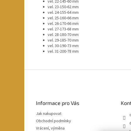
vel. 22-145-60 mm
vel. 23-150-62 mm
vel. 24-155-64 mm
vel. 25-160-66 mm
vel. 26-170-66 mm
vel. 27-173-68 mm
vel. 28-180-70 mm
vel. 29-185-70 mm
vel. 30-190-73 mm
vel. 31-200-78 mm
Z
á
p
a
t
Informace pro Vás
Kon
í
Jak nakupovat
Obchodní podmínky
Vrácení, výměna