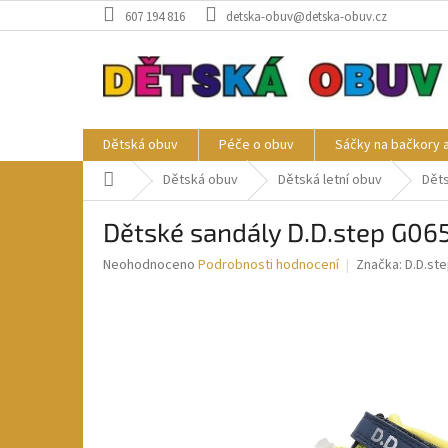
Přejít
607 194 816
detska-obuv@detska-obuv.cz
na
obsah
Dětská obuv
Péče o obuv
Sáčky na bačkory 
Domů
Dětská obuv
Dětská letní obuv
Děts
Dětské sandály D.D.step G06
Průměrné
Neohodnoceno
Podrobnosti hodnocení
Značka:
D.D.st
hodnocení
produktu
je
0,0
z
5
hvězdiček.