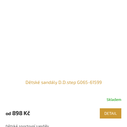
Dětské sandály D.D.step G065-61599
Skladem
898 Kč
od
DETAIL
Dětské sportovní sandály