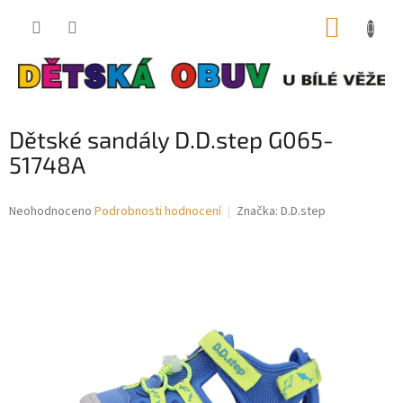
Přejít
NÁKUP
na
obsah
KOŠÍK
Dětské sandály D.D.step G065-
51748A
Průměrné
Neohodnoceno
Podrobnosti hodnocení
Značka:
D.D.step
hodnocení
produktu
je
0,0
z
5
hvězdiček.