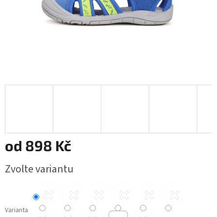
od
898 Kč
Měrná
Zvolte variantu
cena:
Varianta