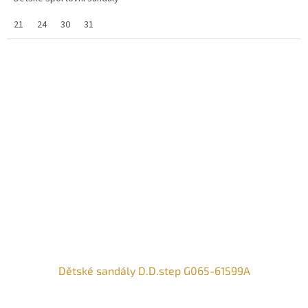
21
24
30
31
Dětské sandály D.D.step G065-61599A