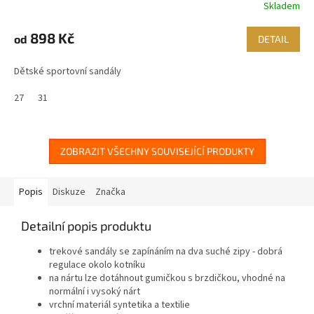
Skladem
898 Kč
od
DETAIL
Dětské sportovní sandály
27
31
ZOBRAZIT VŠECHNY SOUVISEJÍCÍ PRODUKTY
Popis
Diskuze
Značka
Detailní popis produktu
trekové sandály se zapínáním na dva suché zipy - dobrá
regulace okolo kotníku
na nártu lze dotáhnout gumičkou s brzdičkou, vhodné na
normální i vysoký nárt
vrchní materiál syntetika a
textilie