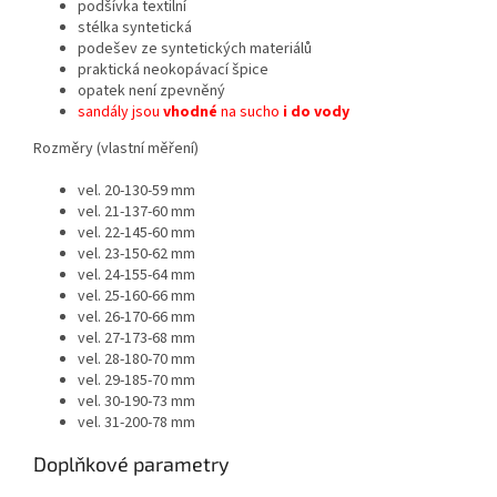
podšívka
textilní
stélka
syntetická
podešev
ze syntetických materiálů
praktická neokopávací špice
opatek není zpevněný
sandály jsou
vhodné
na sucho
i do vody
Rozměry (vlastní měření)
vel. 20-130-59 mm
vel. 21-137-60 mm
vel. 22-145-60 mm
vel. 23-150-62 mm
vel. 24-155-64 mm
vel. 25-160-66 mm
vel. 26-170-66 mm
vel. 27-173-68 mm
vel. 28-180-70 mm
vel. 29-185-70 mm
vel. 30-190-73 mm
vel. 31-200-78 mm
Doplňkové parametry