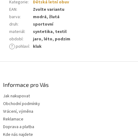
Kategorie
:
Dětská letní obuv
EAN
:
Zvolte variantu
barva
:
modrá, žlutá
druh
:
sportovní
materiál
:
syntetika, textil
období
:
jaro, léto, podzim
?
pohlaví
:
kluk
Z
á
p
a
Informace pro Vás
t
Jak nakupovat
í
Obchodní podmínky
Vrácení, výměna
Reklamace
Doprava a platba
Kde nás najdete