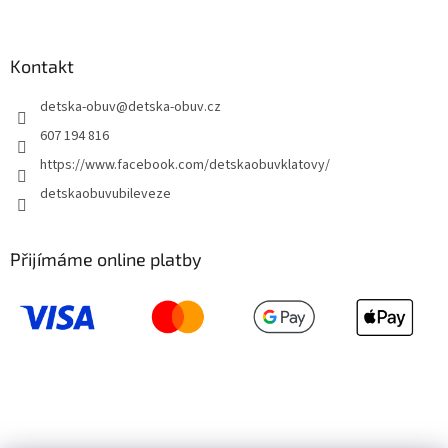
Kontakt
detska-obuv
@
detska-obuv.cz
607 194 816
https://www.facebook.com/detskaobuvklatovy/
detskaobuvubileveze
Přijímáme online platby