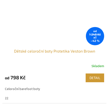
od
1 248 Kč
až
–42 %
Dětské celoroční boty Protetika Veston Brown
Skladem
798 Kč
od
DETAIL
Celoroční barefoot boty
22