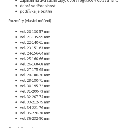
zapínání na dva suché zipy, dobrá regulace v oblasti nártu
dobrá voděodolnost
podšívka je textilní
Rozměry (vlastní měření)
vel. 20-130-57 mm
vel. 21-135-59 mm
vel. 22-140-61 mm
vel. 23-151-63 mm
vel. 24-156-64 mm
vel. 25-160-66 mm
vel. 26-168-68 mm
vel. 27-175-69 mm
vel. 28-180-70 mm
vel. 29-190-71 mm
vel. 30-195-72 mm
vel. 31-200-73 mm
vel. 32-207-74 mm
vel. 33-212-75 mm
vel. 34-221-76 mm
vel. 35-226-78 mm
vel. 36-232-80 mm