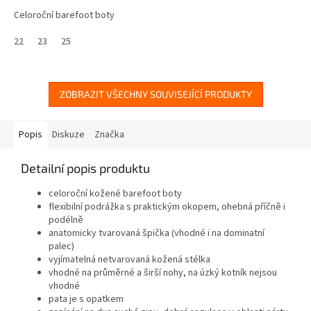
Celoroční barefoot boty
22
23
25
ZOBRAZIT VŠECHNY SOUVISEJÍCÍ PRODUKTY
Popis
Diskuze
Značka
Detailní popis produktu
celoroční kožené barefoot boty
flexibilní podrážka s praktickým okopem, ohebná příčně i
podélně
anatomicky tvarovaná špička (vhodné i na dominatní
palec)
vyjímatelná netvarovaná kožená stélka
vhodné na průměrné a širší nohy, na úzký kotník nejsou
vhodné
pata je s opatkem