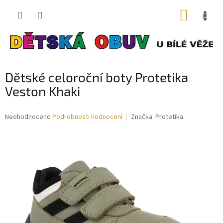
Přejít
NÁKUP
na
obsah
KOŠÍK
Dětské celoroční boty Protetika
Veston Khaki
Průměrné
Neohodnoceno
Podrobnosti hodnocení
Značka:
Protetika
hodnocení
produktu
je
0,0
z
5
hvězdiček.