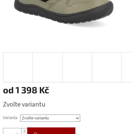
od
1 398 Kč
Měrná
Zvolte variantu
cena:
Varianta