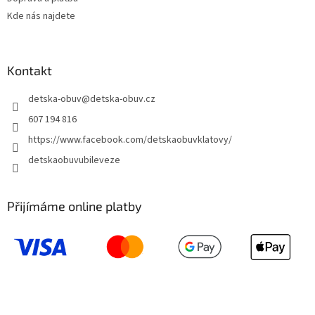
Kde nás najdete
Kontakt
detska-obuv
@
detska-obuv.cz
607 194 816
https://www.facebook.com/detskaobuvklatovy/
detskaobuvubileveze
Přijímáme online platby