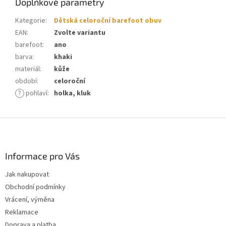
Doplňkové parametry
Kategorie
:
Dětská celoroční barefoot obuv
EAN
:
Zvolte variantu
barefoot
:
ano
barva
:
khaki
materiál
:
kůže
období
:
celoroční
?
pohlaví
:
holka, kluk
Z
á
p
a
Informace pro Vás
t
Jak nakupovat
í
Obchodní podmínky
Vrácení, výměna
Reklamace
Doprava a platba