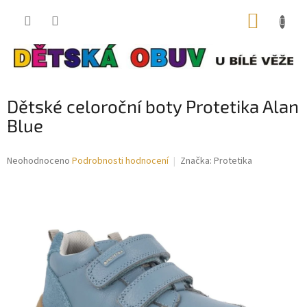
Přejít
NÁKUP
na
obsah
KOŠÍK
Dětské celoroční boty Protetika Alan
Blue
Průměrné
Neohodnoceno
Podrobnosti hodnocení
Značka:
Protetika
hodnocení
produktu
je
0,0
z
5
hvězdiček.