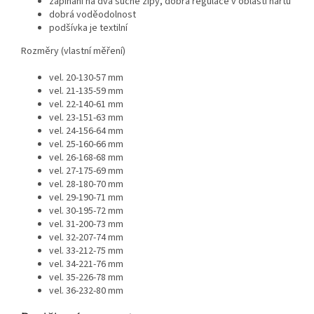
zapínání na dva suché zipy, dobrá regulace v oblasti nártu
dobrá voděodolnost
podšívka je textilní
Rozměry (vlastní měření)
vel. 20-130-57 mm
vel. 21-135-59 mm
vel. 22-140-61 mm
vel. 23-151-63 mm
vel. 24-156-64 mm
vel. 25-160-66 mm
vel. 26-168-68 mm
vel. 27-175-69 mm
vel. 28-180-70 mm
vel. 29-190-71 mm
vel. 30-195-72 mm
vel. 31-200-73 mm
vel. 32-207-74 mm
vel. 33-212-75 mm
vel. 34-221-76 mm
vel. 35-226-78 mm
vel. 36-232-80 mm