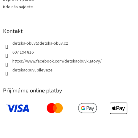
Kde nás najdete
Kontakt
detska-obuv
@
detska-obuv.cz
607 194 816
https://www.facebook.com/detskaobuvklatovy/
detskaobuvubileveze
Přijímáme online platby