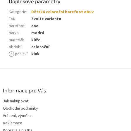
Doplňkové parametry
Kategorie
:
Dětská celoroční barefoot obuv
EAN
:
Zvolte variantu
barefoot
:
ano
barva
:
modrá
materiál
:
kůže
období
:
celoroční
?
pohlaví
:
kluk
Z
á
p
a
Informace pro Vás
t
Jak nakupovat
í
Obchodní podmínky
Vrácení, výměna
Reklamace
Doprava a platba