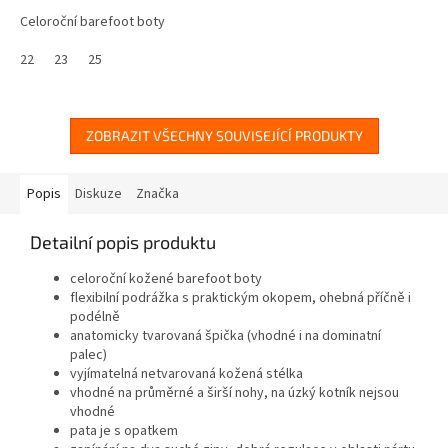
Celoroční barefoot boty
22
23
25
ZOBRAZIT VŠECHNY SOUVISEJÍCÍ PRODUKTY
Popis
Diskuze
Značka
Detailní popis produktu
celoroční kožené barefoot boty
flexibilní podrážka s praktickým okopem, ohebná příčně i
podélně
anatomicky tvarovaná špička (vhodné i na dominatní
palec)
vyjímatelná netvarovaná kožená stélka
vhodné na průměrné a širší nohy, na úzký kotník nejsou
vhodné
pata je s opatkem