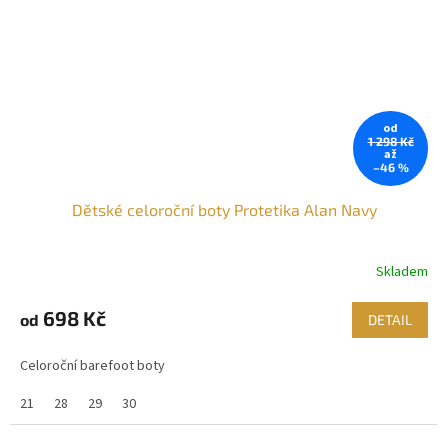
od
1 298 Kč
až
–46 %
Dětské celoroční boty Protetika Alan Navy
Skladem
698 Kč
od
DETAIL
Celoroční barefoot boty
21
28
29
30