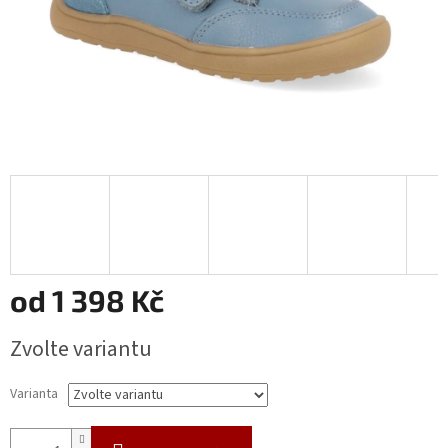
od
1 398 Kč
Měrná
Zvolte variantu
cena:
Varianta