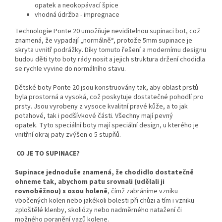
opatek a neokopávací špice
vhodná údržba - impregnace
Technologie Ponte 20 umožňuje neviditelnou supinaci bot, což
znamená, že vypadají „normálně“, protože 5mm supinace je
skryta uvnitř podrážky. Díky tomuto řešení a modernímu designu
budou děti tyto boty rády nosit a jejich struktura držení chodidla
se rychle vyvine do normálního stav​u.
Dětské boty Ponte 20 jsou konstruovány tak, aby oblast prstů
byla prostorná a vysoká, což poskytuje dostatečné pohodlí pro
prsty. Jsou vyrobeny z vysoce kvalitní pravé kůže, a to jak
potahové, tak i podšívkové části. Všechny mají pevný
opatek.
Tyto speciální boty mají speciální design, u kterého je
vnitřní okraj paty zvýšen o 5 stupňů.
CO JE TO SUPINACE?
Supinace jednoduše znamená, že chodidlo dostatečně
ohneme tak, abychom patu srovnali (udělali ji
rovnoběžnou) s osou holeně
, čímž zabráníme vzniku
vbočených kolen nebo jakékoli bolesti při chůzi a tím i vzniku
zploštělé klenby, skoliózy nebo nadměrného natažení či
možného poranění vazů kolene.