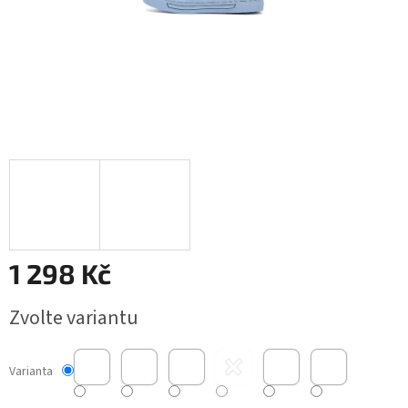
1 298 Kč
Měrná
Zvolte variantu
cena:
Varianta