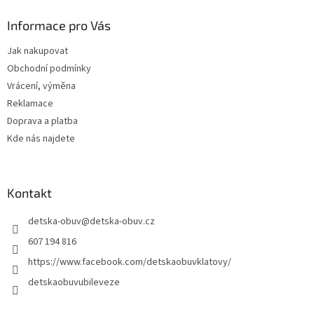
p
a
Informace pro Vás
t
Jak nakupovat
í
Obchodní podmínky
Vrácení, výměna
Reklamace
Doprava a platba
Kde nás najdete
Kontakt
detska-obuv
@
detska-obuv.cz
607 194 816
https://www.facebook.com/detskaobuvklatovy/
detskaobuvubileveze