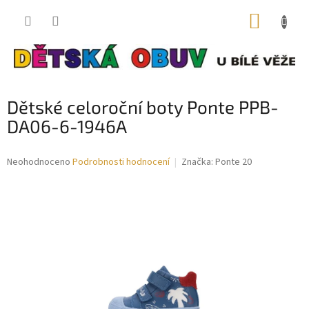
Přejít
NÁKUP
na
obsah
KOŠÍK
Dětské celoroční boty Ponte PPB-
DA06-6-1946A
Průměrné
Neohodnoceno
Podrobnosti hodnocení
Značka:
Ponte 20
hodnocení
produktu
je
0,0
z
5
hvězdiček.