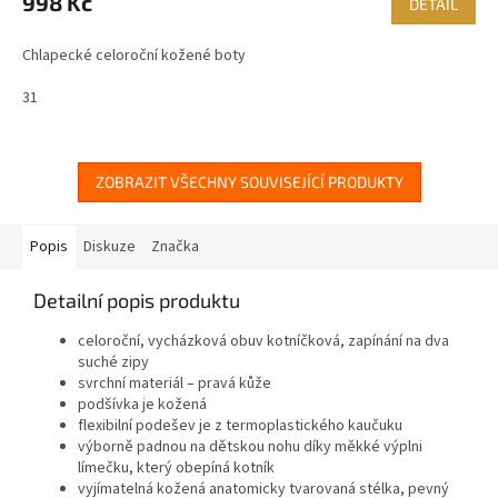
998 Kč
DETAIL
Chlapecké celoroční kožené boty
31
ZOBRAZIT VŠECHNY SOUVISEJÍCÍ PRODUKTY
Popis
Diskuze
Značka
Detailní popis produktu
celoroční, vycházková obuv kotníčková, zapínání na dva
suché zipy
svrchní materiál – pravá kůže
podšívka je kožená
flexibilní podešev je z termoplastického kaučuku
výborně padnou na dětskou nohu díky měkké výplni
límečku, který obepíná kotník
vyjímatelná kožená anatomicky tvarovaná stélka, pevný