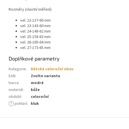
Rozměry (vlastní měření)
vel. 22-137-60 mm
vel. 23-143-60 mm
vel. 24-148-62 mm
vel. 25-158-63 mm
vel. 26-165-64 mm
vel. 27-173-65 mm
Doplňkové parametry
Kategorie
:
Dětská celoroční obuv
EAN
:
Zvolte variantu
barva
:
modrá
materiál
:
kůže
období
:
celoroční
?
pohlaví
:
kluk
Z
á