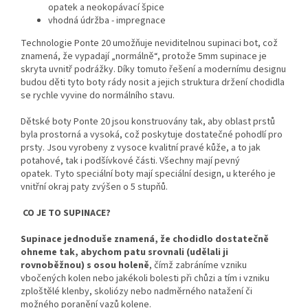
opatek a neokopávací špice
vhodná údržba - impregnace
Technologie Ponte 20 umožňuje neviditelnou supinaci bot, což
znamená, že vypadají „normálně“, protože 5mm supinace je
skryta uvnitř podrážky. Díky tomuto řešení a modernímu designu
budou děti tyto boty rády nosit a jejich struktura držení chodidla
se rychle vyvine do normálního stav​u.
Dětské boty Ponte 20 jsou konstruovány tak, aby oblast prstů
byla prostorná a vysoká, což poskytuje dostatečné pohodlí pro
prsty. Jsou vyrobeny z vysoce kvalitní pravé kůže, a to jak
potahové, tak i podšívkové části. Všechny mají pevný
opatek.
Tyto speciální boty mají speciální design, u kterého je
vnitřní okraj paty zvýšen o 5 stupňů.
CO JE TO SUPINACE?
Supinace jednoduše znamená, že chodidlo dostatečně
ohneme tak, abychom patu srovnali (udělali ji
rovnoběžnou) s osou holeně
, čímž zabráníme vzniku
vbočených kolen nebo jakékoli bolesti při chůzi a tím i vzniku
zploštělé klenby, skoliózy nebo nadměrného natažení či
možného poranění vazů kolene.