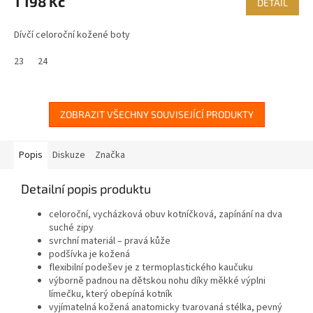
1 198 Kč
DETAIL
Dívčí celoroční kožené boty
23
24
ZOBRAZIT VŠECHNY SOUVISEJÍCÍ PRODUKTY
Popis
Diskuze
Značka
Detailní popis produktu
celoroční, vycházková obuv kotníčková, zapínání na dva
suché zipy
svrchní materiál – pravá kůže
podšívka je kožená
flexibilní podešev je z termoplastického kaučuku
výborně padnou na dětskou nohu díky měkké výplni
límečku, který obepíná kotník
vyjímatelná kožená anatomicky tvarovaná stélka, pevný