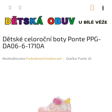
Přejít
NÁKUP
na
obsah
KOŠÍK
Dětské celoroční boty Ponte PPG-
DA06-6-1710A
Průměrné
Neohodnoceno
Podrobnosti hodnocení
Značka:
Ponte 20
hodnocení
produktu
je
0,0
z
5
hvězdiček.