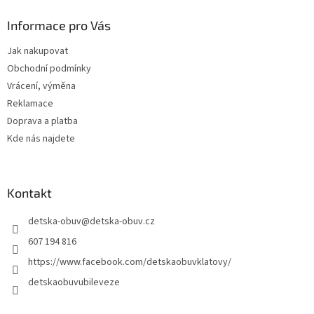
p
a
Informace pro Vás
t
Jak nakupovat
í
Obchodní podmínky
Vrácení, výměna
Reklamace
Doprava a platba
Kde nás najdete
Kontakt
detska-obuv
@
detska-obuv.cz
607 194 816
https://www.facebook.com/detskaobuvklatovy/
detskaobuvubileveze