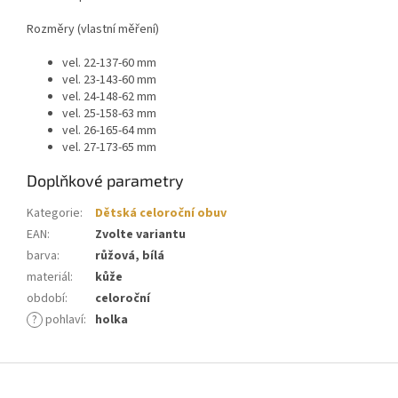
Rozměry (vlastní měření)
vel. 22-137-60 mm
vel. 23-143-60 mm
vel. 24-148-62 mm
vel. 25-158-63 mm
vel. 26-165-64 mm
vel. 27-173-65 mm
Doplňkové parametry
Kategorie
:
Dětská celoroční obuv
EAN
:
Zvolte variantu
barva
:
růžová, bílá
materiál
:
kůže
období
:
celoroční
?
pohlaví
:
holka
Z
á