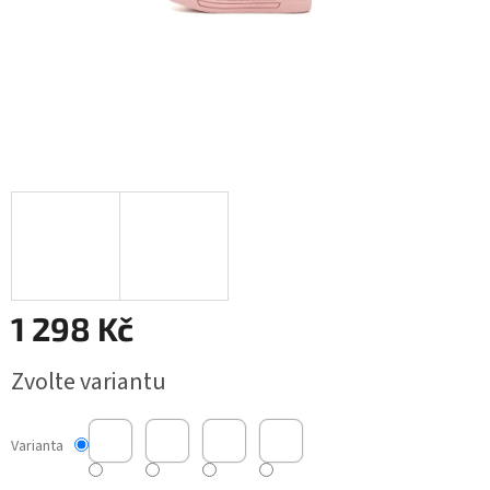
1 298 Kč
Měrná
Zvolte variantu
cena:
Varianta