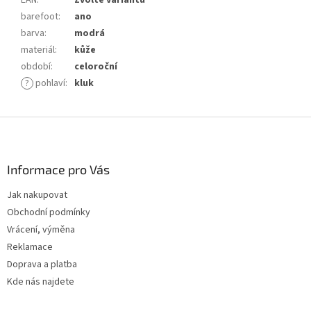
barefoot
:
ano
barva
:
modrá
materiál
:
kůže
období
:
celoroční
?
pohlaví
:
kluk
Z
á
p
a
Informace pro Vás
t
Jak nakupovat
í
Obchodní podmínky
Vrácení, výměna
Reklamace
Doprava a platba
Kde nás najdete