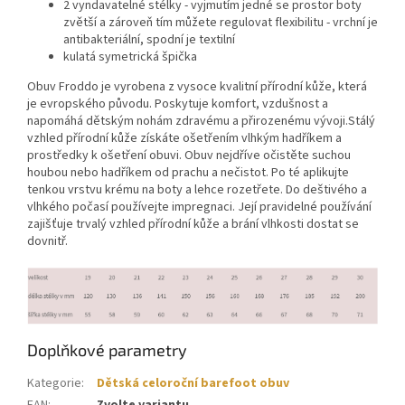
2 vyndavatelné stélky - vyjmutím jedné se prostor boty
zvětší a zároveň tím můžete regulovat flexibilitu - vrchní je
antibakteriální, spodní je textilní
kulatá symetrická špička
Obuv Froddo je vyrobena z vysoce kvalitní přírodní kůže, která
je evropského původu. Poskytuje komfort, vzdušnost a
napomáhá dětským nohám zdravému a přirozenému vývoji.Stálý
vzhled přírodní kůže získáte ošetřením vlhkým hadříkem a
prostředky k ošetření obuvi. Obuv nejdříve očistěte suchou
houbou nebo hadříkem od prachu a nečistot. Po té aplikujte
tenkou vrstvu krému na boty a lehce rozetřete. Do deštivého a
vlhkého počasí používejte impregnaci. Její pravidelné používání
zajišťuje trvalý vzhled přírodní kůže a brání vlhkosti dostat se
dovnitř.
Doplňkové parametry
Kategorie
:
Dětská celoroční barefoot obuv
EAN
:
Zvolte variantu