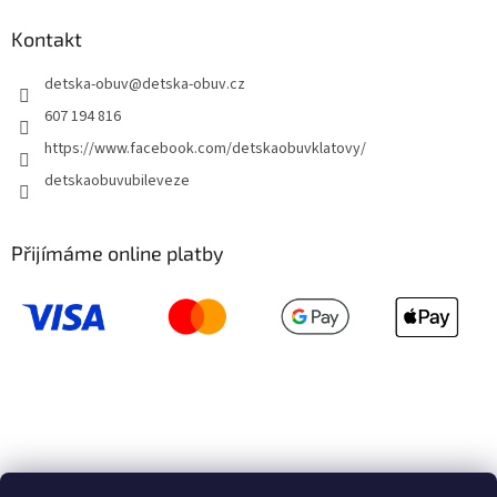
Kontakt
detska-obuv
@
detska-obuv.cz
607 194 816
https://www.facebook.com/detskaobuvklatovy/
detskaobuvubileveze
Přijímáme online platby