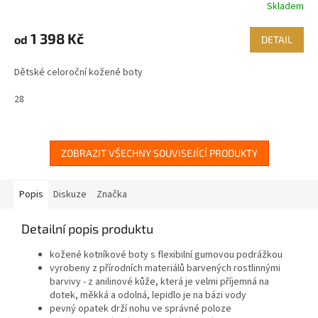
Skladem
1 398 Kč
od
DETAIL
Dětské celoroční kožené boty
28
ZOBRAZIT VŠECHNY SOUVISEJÍCÍ PRODUKTY
Popis
Diskuze
Značka
Detailní popis produktu
kožené kotníkové boty s flexibilní gumovou podrážkou
vyrobeny z přírodních materiálů barvených rostlinnými
barvivy - z anilinové kůže, která je velmi příjemná na
dotek, měkká a odolná, lepidlo je na bázi vody
pevný opatek drží nohu ve správné poloze