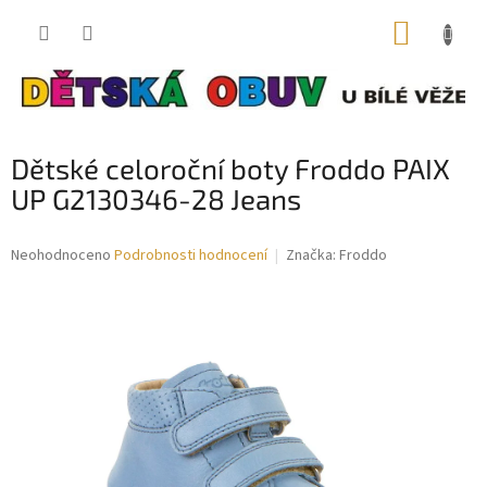
Přejít
NÁKUP
na
obsah
KOŠÍK
Dětské celoroční boty Froddo PAIX
UP G2130346-28 Jeans
Průměrné
Neohodnoceno
Podrobnosti hodnocení
Značka:
Froddo
hodnocení
produktu
je
0,0
z
5
hvězdiček.