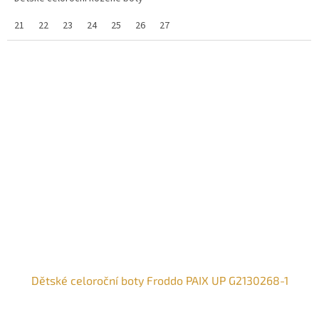
21
22
23
24
25
26
27
Dětské celoroční boty Froddo PAIX UP G2130268-1