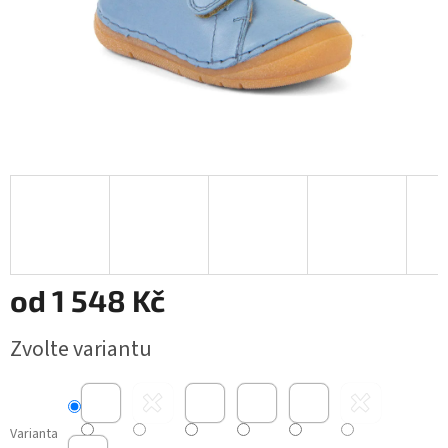
od
1 548 Kč
Měrná
Zvolte variantu
cena:
Varianta