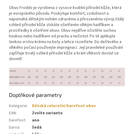
Obuv Froddo je vyrobena z vysoce kvalitní přírodní kůže, která
je evropského původu. Poskytuje komfort, vzdušnost a
napomáhá dětským nohám zdravému a přirozenému vývoji.Stálý
vzhled přírodní kůže získáte ošetřením vlhkým hadříkem a
prostředky k ošetření obuvi. Obuv nejdříve očistěte suchou
houbou nebo hadříkem od prachu a nečistot. Po té aplikujte
tenkou vrstvu krému na boty a lehce rozetřete. Do deštivého a
vlhkého počasí používejte impregnaci. Její pravidelné používání
zajišťuje trvalý vzhled přírodní kůže a brání vlhkosti dostat se
dovnitř.
Doplňkové parametry
Kategorie
:
Dětská celoroční barefoot obuv
EAN
:
Zvolte variantu
barefoot
:
ano
barva
:
šedá