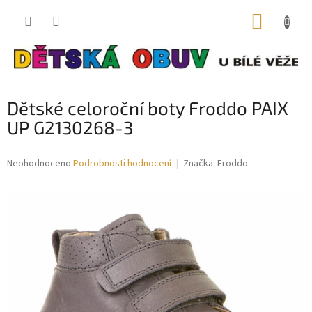
Přejít
NÁKUP
na
obsah
KOŠÍK
Dětské celoroční boty Froddo PAIX
UP G2130268-3
Průměrné
Neohodnoceno
Podrobnosti hodnocení
Značka:
Froddo
hodnocení
produktu
je
0,0
z
5
hvězdiček.