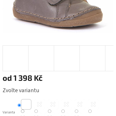
od
1 398 Kč
Měrná
Zvolte variantu
cena:
Varianta