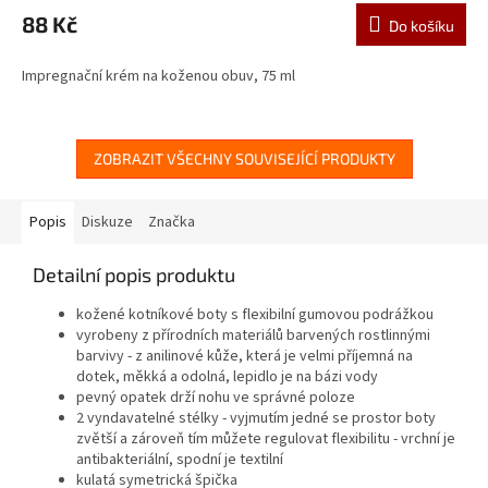
88 Kč
Do košíku
Impregnační krém na koženou obuv, 75 ml
ZOBRAZIT VŠECHNY SOUVISEJÍCÍ PRODUKTY
Popis
Diskuze
Značka
Detailní popis produktu
kožené kotníkové boty s flexibilní gumovou podrážkou
vyrobeny z přírodních materiálů barvených rostlinnými
barvivy - z anilinové kůže, která je velmi příjemná na
dotek, měkká a odolná, lepidlo je na bázi vody
pevný opatek drží nohu ve správné poloze
2 vyndavatelné stélky - vyjmutím jedné se prostor boty
zvětší a zároveň tím můžete regulovat flexibilitu - vrchní je
antibakteriální, spodní je textilní
kulatá symetrická špička