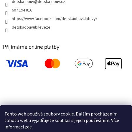
detska-obuv
@
detska-obuv.cz
607 194 816
https://www.facebook.com/detskaobuvklatovy/
detskaobuvubileveze
Přijímáme online platby
Tento web používá soubory cookie. Dalším procházením
tohoto webu vyjadřujete souhlas s jejich používáním. Více
informací
zde
.