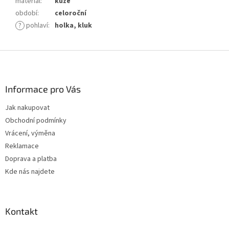
materiál
:
kůže
období
:
celoroční
?
pohlaví
:
holka, kluk
Z
á
p
a
Informace pro Vás
t
Jak nakupovat
í
Obchodní podmínky
Vrácení, výměna
Reklamace
Doprava a platba
Kde nás najdete
Kontakt