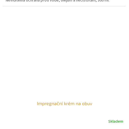
Neviditelná ochrana proti vodě, olejům a nečistotám, 300 ml.
Impregnační krém na obuv
Skladem