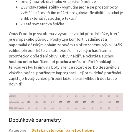
pevný opatek drží nohu ve správné poloze
2 vyndavatelné stélky - vyjmutím jedné se prostor boty
zvětší a zároveň tím můžete regulovat flexibilitu - vrchní je
antibakteriální, spodní je textilní
kulatá symetrická špička
Obuv Froddo je vyrobena z vysoce kvalitní přírodní kůže, která
je evropského původu. Poskytuje komfort, vzdušnost a
napomáhá dětským nohám zdravému a přirozenému vývoji.Stálý
vzhled přírodní kůže získáte ošetřením vlhkým hadříkem a
prostředky k ošetření obuvi. Obuv nejdříve očistěte suchou
houbou nebo hadříkem od prachu a nečistot. Po té aplikujte
tenkou vrstvu krému na boty a lehce rozetřete. Do deštivého a
vlhkého počasí používejte impregnaci. Její pravidelné používání
zajišťuje trvalý vzhled přírodní kůže a brání vlhkosti dostat se
dovnitř.
Doplňkové parametry
Kategorie
:
Dětská celoroční barefoot obuv