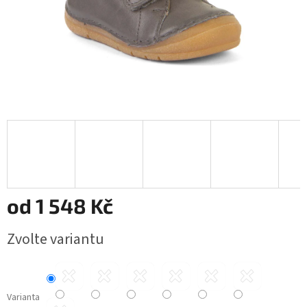
od
1 548 Kč
Měrná
Zvolte variantu
cena:
Varianta