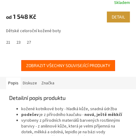
Skladem
1 548 Kč
od
DETAIL
Dětské celoroční kožené boty
21
23
27
ZOBRAZIT VŠECHNY SOUVISEJÍCÍ PRODUKTY
Popis
Diskuze
Značka
Detailní popis produktu
kožené kotníkové boty
- hladká kůže, snadná údržba
podešev
je z přírodního kaučuku -
nová, ještě měkkčí
vyrobeny z přírodních materiálů barvených rostlinnými
barvivy - z anilinové kůže, která je velmi příjemná na
dotek, měkká a odolná, lepidlo je na bázi vody