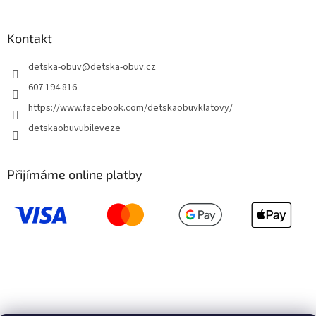
Kontakt
detska-obuv
@
detska-obuv.cz
607 194 816
https://www.facebook.com/detskaobuvklatovy/
detskaobuvubileveze
Přijímáme online platby