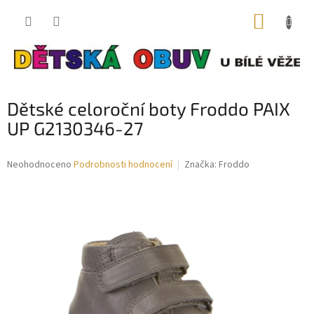
Přejít
NÁKUP
na
obsah
KOŠÍK
Dětské celoroční boty Froddo PAIX
UP G2130346-27
Průměrné
Neohodnoceno
Podrobnosti hodnocení
Značka:
Froddo
hodnocení
produktu
je
0,0
z
5
hvězdiček.