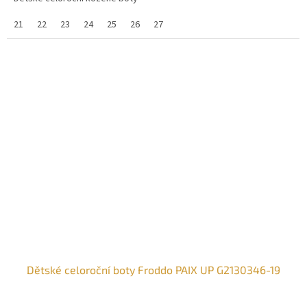
21
22
23
24
25
26
27
Dětské celoroční boty Froddo PAIX UP G2130346-19