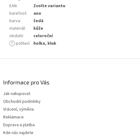
EAN
:
Zvolte variantu
barefoot
:
ano
barva
:
šedá
materiál
:
kůže
období
:
celoroční
?
pohlaví
:
holka, kluk
Z
á
p
a
Informace pro Vás
t
Jak nakupovat
í
Obchodní podmínky
Vrácení, výměna
Reklamace
Doprava a platba
Kde nás najdete