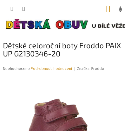
Přejít
NÁKUP
na
obsah
KOŠÍK
Dětské celoroční boty Froddo PAIX
UP G2130346-20
Průměrné
Neohodnoceno
Podrobnosti hodnocení
Značka:
Froddo
hodnocení
produktu
je
0,0
z
5
hvězdiček.