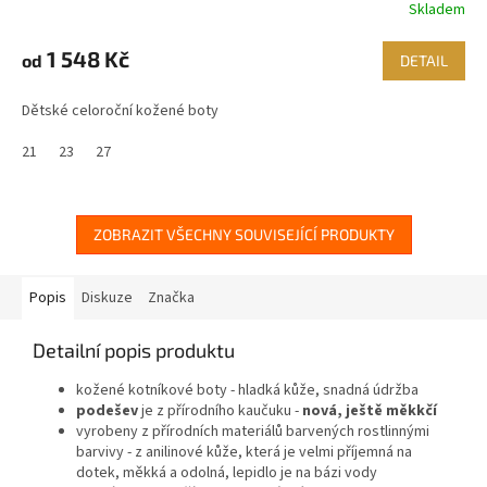
Skladem
1 548 Kč
od
DETAIL
Dětské celoroční kožené boty
21
23
27
ZOBRAZIT VŠECHNY SOUVISEJÍCÍ PRODUKTY
Popis
Diskuze
Značka
Detailní popis produktu
kožené kotníkové boty
- hladká kůže, snadná údržba
podešev
je z přírodního kaučuku -
nová, ještě měkkčí
vyrobeny z přírodních materiálů barvených rostlinnými
barvivy - z anilinové kůže, která je velmi příjemná na
dotek, měkká a odolná, lepidlo je na bázi vody