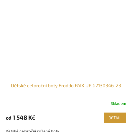
Dětské celoroční boty Froddo PAIX UP G2130346-23
Skladem
1 548 Kč
od
DETAIL
Dětské celoroční kožené boty