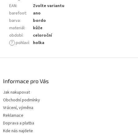
EAN
:
Zvolte variantu
barefoot
:
ano
barva
:
bordo
materiál
:
kůže
období
:
celoroční
?
pohlaví
:
holka
Z
á
p
a
Informace pro Vás
t
Jak nakupovat
í
Obchodní podmínky
Vrácení, výměna
Reklamace
Doprava a platba
Kde nás najdete