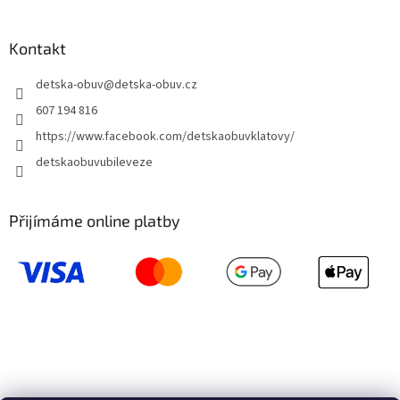
Kontakt
detska-obuv
@
detska-obuv.cz
607 194 816
https://www.facebook.com/detskaobuvklatovy/
detskaobuvubileveze
Přijímáme online platby