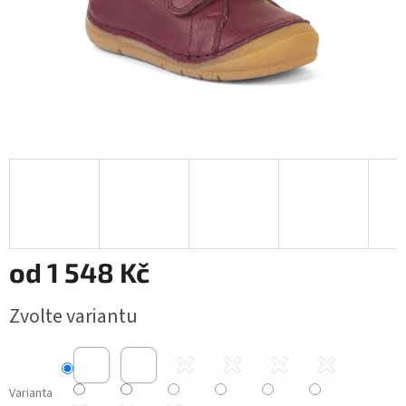
od
1 548 Kč
Měrná
Zvolte variantu
cena:
Varianta