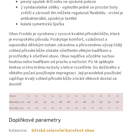
pevný opatek drží nohu ve správné poloze
2 vyndavatelné stélky - vyjmutím jedné se prostor boty
zvětší a zároveň tím můžete regulovat flexibilitu - vrchní je
antibakteriální, spodní je textilní
kulatá symetrická špička
Obuv Froddo je vyrobena z vysoce kvalitní přírodní kůže, která
je evropského původu. Poskytuje komfort, vzdušnost a
napomáhá dětským nohám zdravému a přirozenému vývoji.Stálý
vzhled přírodní kůže získáte ošetřením vlhkým hadříkem a
prostředky k ošetření obuvi. Obuv nejdříve očistěte suchou
houbou nebo hadříkem od prachu a nečistot. Po té aplikujte
tenkou vrstvu krému na boty a lehce rozetřete. Do deštivého a
vlhkého počasí používejte impregnaci. Její pravidelné používání
zajišťuje trvalý vzhled přírodní kůže a brání vlhkosti dostat se
dovnitř.
Doplňkové parametry
Kategorie
:
Dětská celoroční barefoot obuv