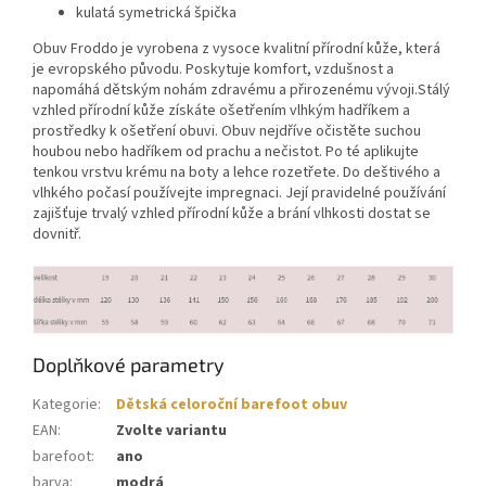
kulatá symetrická špička
Obuv Froddo je vyrobena z vysoce kvalitní přírodní kůže, která
je evropského původu. Poskytuje komfort, vzdušnost a
napomáhá dětským nohám zdravému a přirozenému vývoji.Stálý
vzhled přírodní kůže získáte ošetřením vlhkým hadříkem a
prostředky k ošetření obuvi. Obuv nejdříve očistěte suchou
houbou nebo hadříkem od prachu a nečistot. Po té aplikujte
tenkou vrstvu krému na boty a lehce rozetřete. Do deštivého a
vlhkého počasí používejte impregnaci. Její pravidelné používání
zajišťuje trvalý vzhled přírodní kůže a brání vlhkosti dostat se
dovnitř.
Doplňkové parametry
Kategorie
:
Dětská celoroční barefoot obuv
EAN
:
Zvolte variantu
barefoot
:
ano
barva
:
modrá