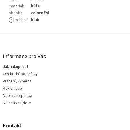
materiál
:
kůže
období
:
celoroční
?
pohlaví
:
kluk
Z
á
p
a
Informace pro Vás
t
Jak nakupovat
í
Obchodní podmínky
Vrácení, výměna
Reklamace
Doprava a platba
Kde nás najdete
Kontakt