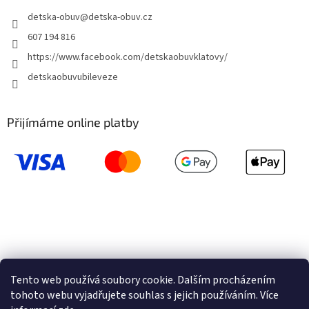
detska-obuv
@
detska-obuv.cz
607 194 816
https://www.facebook.com/detskaobuvklatovy/
detskaobuvubileveze
Přijímáme online platby
Tento web používá soubory cookie. Dalším procházením
tohoto webu vyjadřujete souhlas s jejich používáním. Více