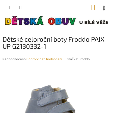
Přejít
NÁKUP
na
obsah
KOŠÍK
Dětské celoroční boty Froddo PAIX
UP G2130332-1
Průměrné
Neohodnoceno
Podrobnosti hodnocení
Značka:
Froddo
hodnocení
produktu
je
0,0
z
5
hvězdiček.