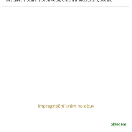
Neviditelná ochrana proti vodě, olejům a nečistotám, 300 ml.
Impregnační krém na obuv
Skladem