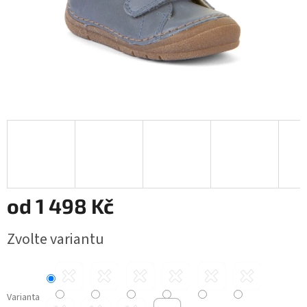
od
1 498 Kč
Měrná
Zvolte variantu
cena:
Varianta