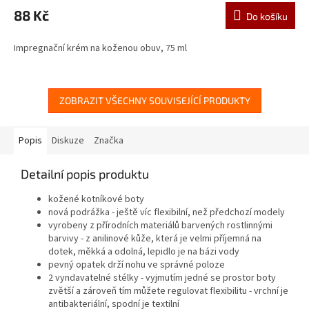
88 Kč
Do košíku
Impregnační krém na koženou obuv, 75 ml
ZOBRAZIT VŠECHNY SOUVISEJÍCÍ PRODUKTY
Popis
Diskuze
Značka
Detailní popis produktu
kožené kotníkové boty
nová podrážka - ještě víc flexibilní, než předchozí modely
vyrobeny z přírodních materiálů barvených rostlinnými
barvivy - z anilinové kůže, která je velmi příjemná na
dotek, měkká a odolná, lepidlo je na bázi vody
pevný opatek drží nohu ve správné poloze
2 vyndavatelné stélky - vyjmutím jedné se prostor boty
zvětší a zároveň tím můžete regulovat flexibilitu - vrchní je
antibakteriální, spodní je textilní