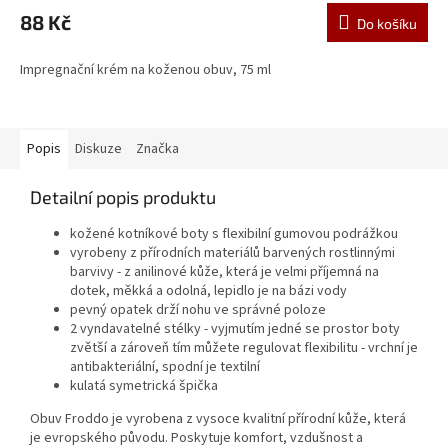
88 Kč
Do košíku
Impregnační krém na koženou obuv, 75 ml
Popis
Diskuze
Značka
Detailní popis produktu
kožené kotníkové boty s flexibilní gumovou podrážkou
vyrobeny z přírodních materiálů barvených rostlinnými
barvivy - z anilinové kůže, která je velmi příjemná na
dotek, měkká a odolná, lepidlo je na bázi vody
pevný opatek drží nohu ve správné poloze
2 vyndavatelné stélky - vyjmutím jedné se prostor boty
zvětší a zároveň tím můžete regulovat flexibilitu - vrchní je
antibakteriální, spodní je textilní
kulatá symetrická špička
Obuv Froddo je vyrobena z vysoce kvalitní přírodní kůže, která
je evropského původu. Poskytuje komfort, vzdušnost a