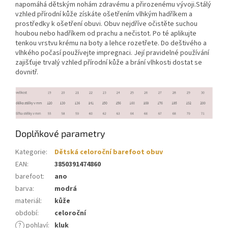
napomáhá dětským nohám zdravému a přirozenému vývoji.Stálý
vzhled přírodní kůže získáte ošetřením vlhkým hadříkem a
prostředky k ošetření obuvi. Obuv nejdříve očistěte suchou
houbou nebo hadříkem od prachu a nečistot. Po té aplikujte
tenkou vrstvu krému na boty a lehce rozetřete. Do deštivého a
vlhkého počasí používejte impregnaci. Její pravidelné používání
zajišťuje trvalý vzhled přírodní kůže a brání vlhkosti dostat se
dovnitř.
Doplňkové parametry
Kategorie
:
Dětská celoroční barefoot obuv
EAN
:
3850391474860
barefoot
:
ano
barva
:
modrá
materiál
:
kůže
období
:
celoroční
?
pohlaví
:
kluk