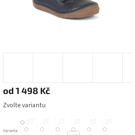
od
1 498 Kč
Měrná
Zvolte variantu
cena:
Varianta