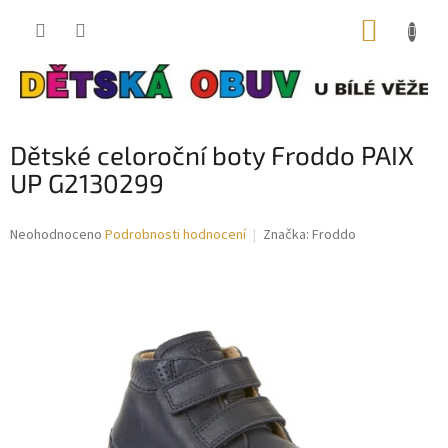
Přejít
NÁKUP
na
obsah
KOŠÍK
Dětské celoroční boty Froddo PAIX
UP G2130299
Průměrné
Neohodnoceno
Podrobnosti hodnocení
Značka:
Froddo
hodnocení
produktu
je
0,0
z
5
hvězdiček.