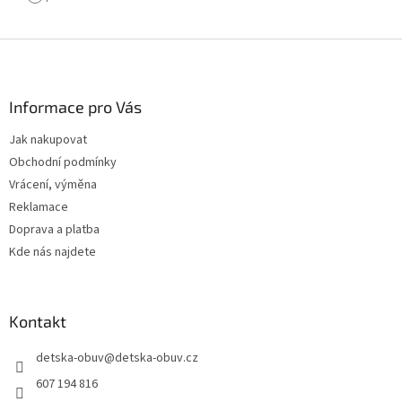
Z
á
p
a
Informace pro Vás
t
Jak nakupovat
í
Obchodní podmínky
Vrácení, výměna
Reklamace
Doprava a platba
Kde nás najdete
Kontakt
detska-obuv
@
detska-obuv.cz
607 194 816