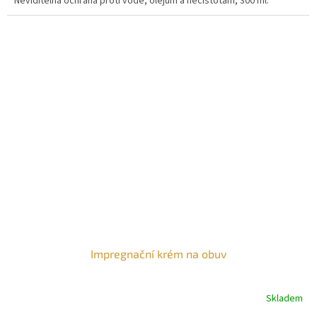
Neviditelná ochrana proti vodě, olejům a nečistotám, 300 ml.
Impregnační krém na obuv
Skladem