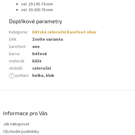
vel. 29-195-74 mm
vel. 30-200-76 mm
Doplňkové parametry
Kategorie
:
Dětská celoroční barefoot obuv
EAN
:
Zvolte variantu
barefoot
:
ano
barva
:
béžová
materiál
:
kůže
období
:
celoroční
?
pohlaví
:
holka, kluk
Z
á
p
a
Informace pro Vás
t
Jak nakupovat
í
Obchodní podmínky