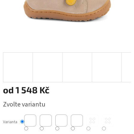
od
1 548 Kč
Měrná
Zvolte variantu
cena:
Varianta