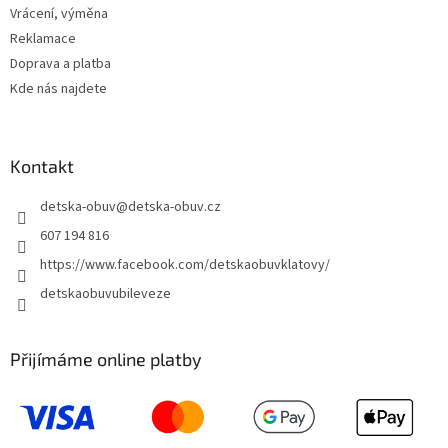
Vrácení, výměna
Reklamace
Doprava a platba
Kde nás najdete
Kontakt
detska-obuv
@
detska-obuv.cz
607 194 816
https://www.facebook.com/detskaobuvklatovy/
detskaobuvubileveze
Přijímáme online platby