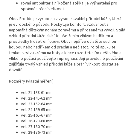
rovná antibakteriální kožená stélka, je vyjímatelná pro
správné určení velikosti
Obuv Froddo je vyrobena z vysoce kvalitní přírodní kůže, která
je evropského původu. Poskytuje komfort, vzdušnost a
napomáhá dětským nohám zdravému a přirozenému vývoji. Stálý
vzhled přírodní kůže získáte ošetřením vlhkým hadříkem a
prostředky k ošetření obuvi. Obuv nejdříve očistěte suchou
houbou nebo hadříkem od prachu a nečistot. Po té aplikujte
tenkou vrstvu krému na boty a lehce rozetřete. Do deštivého a
vlhkého počasí používejte impregnaci. Její pravidelné používání
zajišťuje trvalý vzhled přírodní kůže a brání vlhkosti dostat se
dovnitř.
Rozměry (vlastní měření)
vel. 21-138-61 mm
vel. 22-145-62 mm
vel. 23-152-64 mm
vel. 24-159-65 mm
vel. 25-165-67 mm
vel. 26-173-68 mm
vel. 27-180-70 mm
vel. 28-186-73 mm