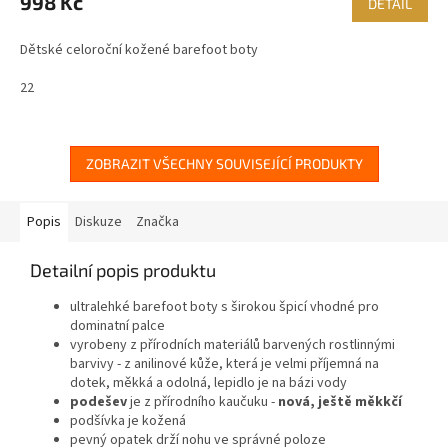
998 Kč
DETAIL
Dětské celoroční kožené barefoot boty
22
ZOBRAZIT VŠECHNY SOUVISEJÍCÍ PRODUKTY
Popis
Diskuze
Značka
Detailní popis produktu
ultralehké barefoot boty s širokou špicí vhodné pro
dominatní palce
vyrobeny z přírodních materiálů barvených rostlinnými
barvivy - z anilinové kůže, která je velmi příjemná na
dotek, měkká a odolná, lepidlo je na bázi vody
podešev
je z přírodního kaučuku -
nová, ještě měkkčí
podšívka je kožená
pevný opatek drží nohu ve správné poloze