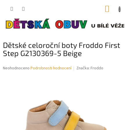
Přejít
NÁKUP
na
obsah
KOŠÍK
Dětské celoroční boty Froddo First
Step G2130369-5 Beige
Průměrné
Neohodnoceno
Podrobnosti hodnocení
Značka:
Froddo
hodnocení
produktu
je
0,0
z
5
hvězdiček.