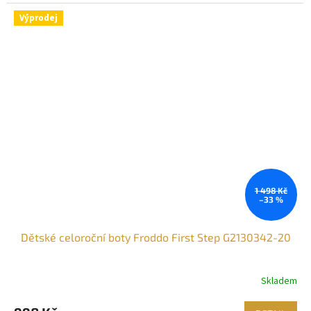
Výprodej
1 498 Kč
–33 %
Dětské celoroční boty Froddo First Step G2130342-20
Skladem