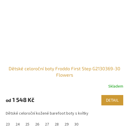
Dětské celoroční boty Froddo First Step G2130369-30
Flowers
Skladem
1 548 Kč
od
DETAIL
Dětské celoroční kožené barefoot boty s kvítky
23
24
25
26
27
28
29
30