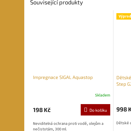
Související produkty
Výprod
Impregnace SIGAL Aquastop
Dětské
Step G
Skladem
998 
198 Kč
Do košíku
Dětské 
Neviditelná ochrana proti vodě, olejům a
nečistotám, 300 ml.