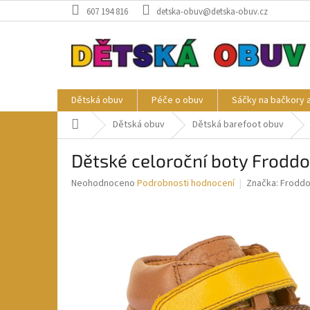
Přejít
607 194 816
detska-obuv@detska-obuv.cz
na
obsah
Dětská obuv
Péče o obuv
Sáčky na bačkory 
Domů
Dětská obuv
Dětská barefoot obuv
Dětské celoroční boty Froddo
Průměrné
Neohodnoceno
Podrobnosti hodnocení
Značka:
Frodd
hodnocení
produktu
je
0,0
z
5
hvězdiček.