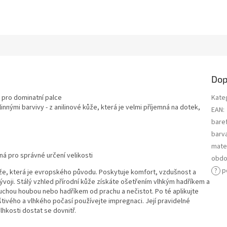
Dop
é pro dominatní palce
Kate
nnými barvivy - z anilinové kůže, která je velmi příjemná na dotek,
EAN
:
bare
barv
mater
lná pro správné určení velikosti
obdo
?
p
ůže, která je evropského původu. Poskytuje komfort, vzdušnost a
i. Stálý vzhled přírodní kůže získáte ošetřením vlhkým hadříkem a
uchou houbou nebo hadříkem od prachu a nečistot. Po té aplikujte
tivého a vlhkého počasí používejte impregnaci. Její pravidelné
vlhkosti dostat se dovnitř.