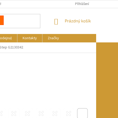
REKLAMACE
DOPRAVA A PLATBA
KDE NÁS NAJDETE
Přihlášení
NÁKUPNÍ
Prázdný košík
KOŠÍK
rodejna)
Kontakty
Značky
 Step G2130342