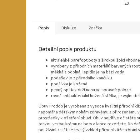
20
Popis
Diskuze
Značka
Detailní popis produktu
ultralehké barefoot boty s širokou špicí vhodn
vyrobeny z přírodních materiálů barvených rostli
měkká a odolná, lepidlo je na bázi vody
podešev je z přírodního kaučuku
podšívka je kožená
pevný opatek drží nohu ve správné poloze
rovná antibakteriální kožená stélka, je vyjímate
Obuv Froddo je vyrobena z vysoce kvalitní přírodní k
napomáhá dětským nohám zdravému a přirozenému vývoj
prostředky k ošetření obuvi. Obuv nejdříve očistěte s
tenkou vrstvu krému na boty a lehce rozetřete. Do deš
používání zajišťuje trvalý vzhled přírodní kůže a brání 