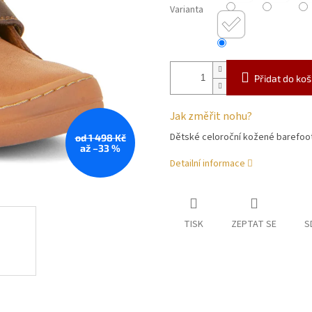
Varianta
Přidat do koš
Jak změřit nohu?
Dětské celoroční kožené barefoo
od 1 498 Kč
až –33 %
Detailní informace
TISK
ZEPTAT SE
S