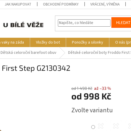
JAK NAKUPOVAT
OBCHODNÍ PODMÍNKY
VRÁCENÍ, VÝMĚNA
HLEDAT
a vaky na záda
Vložky do bot
Ponožky a silonky
O nás (p
Dětská celoroční barefoot obuv
Dětské celoroční boty Froddo First
 First Step G2130342
o
od 1 498 Kč
až –33 %
od
998 Kč
Měrná
Zvolte variantu
cena: