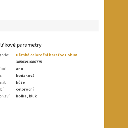
lňkové parametry
gorie
:
Dětská celoroční barefoot obuv
3850391686775
foot
:
ano
a
:
koňaková
iál
:
kůže
bí
:
celoroční
ohlaví
:
holka, kluk