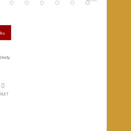
íku
t boty
DÍLET