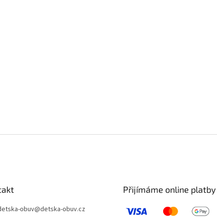
takt
Přijímáme online platby
detska-obuv
@
detska-obuv.cz