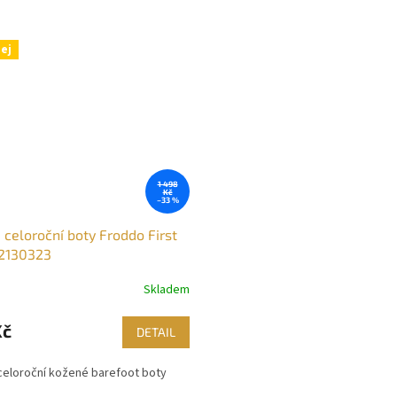
ej
1 498
Kč
–33 %
 celoroční boty Froddo First
2130323
Skladem
Kč
DETAIL
celoroční kožené barefoot boty