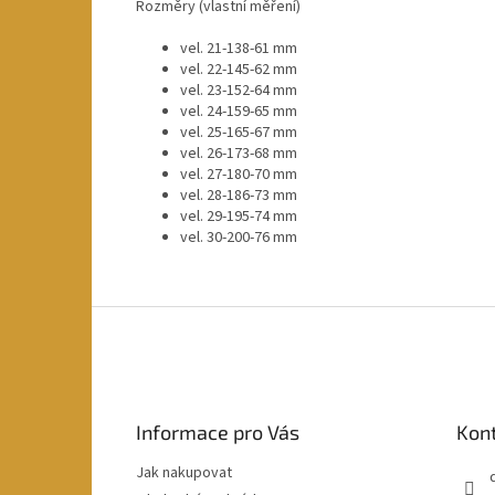
Rozměry (vlastní měření)
vel. 21-138-61 mm
vel. 22-145-62 mm
vel. 23-152-64 mm
vel. 24-159-65 mm
vel. 25-165-67 mm
vel. 26-173-68 mm
vel. 27-180-70 mm
vel. 28-186-73 mm
vel. 29-195-74 mm
vel. 30-200-76 mm
Z
á
p
a
t
Informace pro Vás
Kon
í
Jak nakupovat