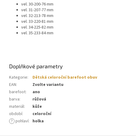
vel. 30-200-76 mm
vel. 31-207-77 mm
vel. 32-213-78 mm
vel. 33-220-81 mm
vel. 34-225-82 mm
vel. 35-233-84 mm
Doplňkové parametry
Kategorie
:
Dětská celoroční barefoot obuv
EAN
:
Zvolte variantu
barefoot
:
ano
barva
:
růžová
materiál
:
kůže
období
:
celoroční
?
pohlaví
:
holka