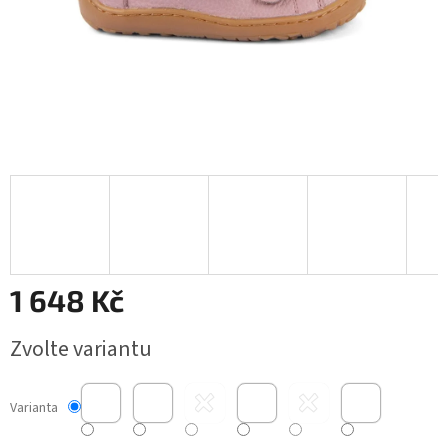
1 648 Kč
Měrná
Zvolte variantu
cena:
Varianta