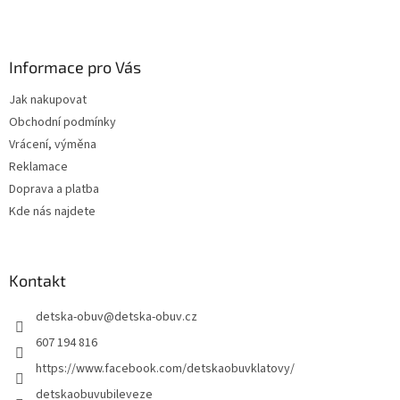
Z
á
p
a
Informace pro Vás
t
Jak nakupovat
í
Obchodní podmínky
Vrácení, výměna
Reklamace
Doprava a platba
Kde nás najdete
Kontakt
detska-obuv
@
detska-obuv.cz
607 194 816
https://www.facebook.com/detskaobuvklatovy/
detskaobuvubileveze