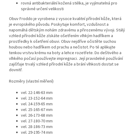
rovná antibakteriální kožená stélka, je vyjímatelná pro
správné určení velikosti
Obuv Froddo je vyrobena z vysoce kvalitní přírodní kůže, která
je evropského původu. Poskytuje komfort, vzdušnost a
napomáhá dětským nohám zdravému a přirozenému vývoji. Stálý
vzhled přírodní kůže získáte ošetřením vlhkým hadříkem a
prostředky k ošetření obuvi. Obuv nejdříve očistěte suchou
houbou nebo hadříkem od prachu a nečistot. Po té aplikujte
tenkou vrstvu krému na boty a lehce rozetřete. Do deštivého a
vlhkého počasí používejte impregnaci. Její pravidelné používání
zajišťuje trvalý vzhled přírodní kůže a brání vlhkosti dostat se
dovnitř.
Rozměry (vlastní měření)
vel. 22-146-63 mm
vel. 23-152-64 mm
vel. 24-159-65 mm
vel. 25-165-67 mm
vel. 26-173-68 mm
vel. 27-180-70 mm
vel. 28-186-73 mm
vel. 29-195-74 mm