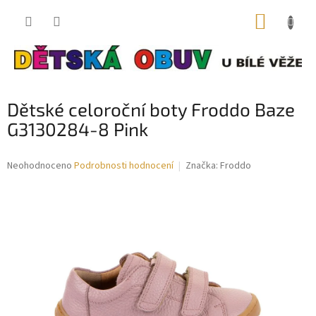
Přejít
NÁKUP
na
obsah
KOŠÍK
Dětské celoroční boty Froddo Baze
G3130284-8 Pink
Průměrné
Neohodnoceno
Podrobnosti hodnocení
Značka:
Froddo
hodnocení
produktu
je
0,0
z
5
hvězdiček.