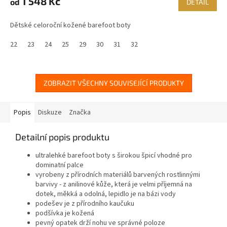
1 548 Kč
od
DETAIL
Dětské celoroční kožené barefoot boty
22
23
24
25
29
30
31
32
ZOBRAZIT VŠECHNY SOUVISEJÍCÍ PRODUKTY
Popis
Diskuze
Značka
Detailní popis produktu
ultralehké barefoot boty s širokou špicí vhodné pro
dominatní palce
vyrobeny z přírodních materiálů barvených rostlinnými
barvivy - z anilinové kůže, která je velmi příjemná na
dotek, měkká a odolná, lepidlo je na bázi vody
podešev je z přírodního kaučuku
podšívka je kožená
pevný opatek drží nohu ve správné poloze