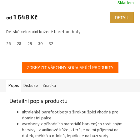
Skladem
1 648 Kč
od
DETAIL
Dětské celoroční kožené barefoot boty
26
28
29
30
32
ZOBRAZIT VŠECHNY SOUVISEJÍCÍ PRODUKTY
Popis
Diskuze
Značka
Detailní popis produktu
ultralehké barefoot boty s širokou špicí vhodné pro
dominatní palce
vyrobeny z přírodních materiálů barvených rostlinnými
barvivy - z anilinové kůže, která je velmi příjemná na
dotek, měkká a odolná, lepidlo je na bázi vody