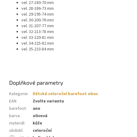
vel. 27-180-70 mm
vel. 28-186-73 mm
vel. 29-195-74 mm
vel. 30-200-76 mm
vel. 31-207-77 mm
vel. 32-213-78 mm
vel. 33-220-81 mm
vel. 34-225-82 mm
vel. 35-233-84 mm
Doplňkové parametry
Kategorie
:
Dětská celoroční barefoot obuv
EAN
:
Zvolte variantu
barefoot
:
ano
barva
:
olivová
materiál
:
kůže
období
:
celoroční