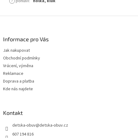
?
pohlaví
:
holka, kluk
Z
á
p
a
Informace pro Vás
t
Jak nakupovat
í
Obchodní podmínky
Vrácení, výměna
Reklamace
Doprava a platba
Kde nás najdete
Kontakt
detska-obuv
@
detska-obuv.cz
607 194 816