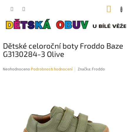
Přejít
NÁKUP
na
obsah
KOŠÍK
Dětské celoroční boty Froddo Baze
G3130284-3 Olive
Průměrné
Neohodnoceno
Podrobnosti hodnocení
Značka:
Froddo
hodnocení
produktu
je
0,0
z
5
hvězdiček.