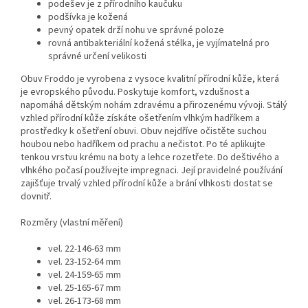
podešev je z přírodního kaučuku
podšívka je kožená
pevný opatek drží nohu ve správné poloze
rovná antibakteriální kožená stélka, je vyjímatelná pro
správné určení velikosti
Obuv Froddo je vyrobena z vysoce kvalitní přírodní kůže, která
je evropského původu. Poskytuje komfort, vzdušnost a
napomáhá dětským nohám zdravému a přirozenému vývoji. Stálý
vzhled přírodní kůže získáte ošetřením vlhkým hadříkem a
prostředky k ošetření obuvi. Obuv nejdříve očistěte suchou
houbou nebo hadříkem od prachu a nečistot. Po té aplikujte
tenkou vrstvu krému na boty a lehce rozetřete. Do deštivého a
vlhkého počasí používejte impregnaci. Její pravidelné používání
zajišťuje trvalý vzhled přírodní kůže a brání vlhkosti dostat se
dovnitř.
Rozměry (vlastní měření)
vel. 22-146-63 mm
vel. 23-152-64 mm
vel. 24-159-65 mm
vel. 25-165-67 mm
vel. 26-173-68 mm