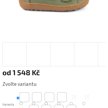
od
1 548 Kč
Měrná
Zvolte variantu
cena:
Varianta