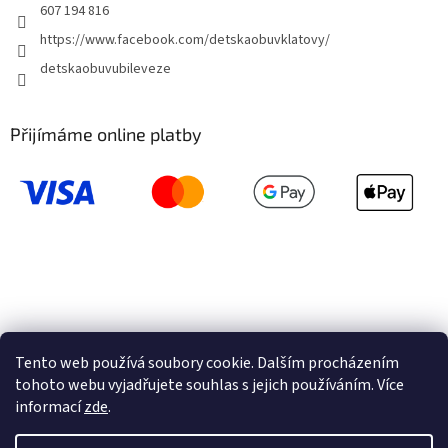
607 194 816
https://www.facebook.com/detskaobuvklatovy/
detskaobuvubileveze
Přijímáme online platby
Tento web používá soubory cookie. Dalším procházením
tohoto webu vyjadřujete souhlas s jejich používáním. Více
informací
zde
.
Vytvořil Shoptet