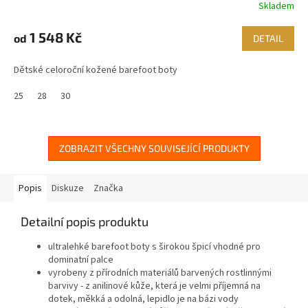
Skladem
1 548 Kč
od
DETAIL
Dětské celoroční kožené barefoot boty
25
28
30
ZOBRAZIT VŠECHNY SOUVISEJÍCÍ PRODUKTY
Popis
Diskuze
Značka
Detailní popis produktu
ultralehké barefoot boty s širokou špicí vhodné pro
dominatní palce
vyrobeny z přírodních materiálů barvených rostlinnými
barvivy - z anilinové kůže, která je velmi příjemná na
dotek, měkká a odolná, lepidlo je na bázi vody