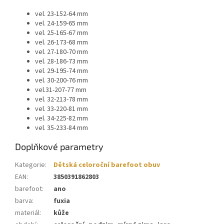
vel. 23-152-64 mm
vel. 24-159-65 mm
vel. 25-165-67 mm
vel. 26-173-68 mm
vel. 27-180-70 mm
vel. 28-186-73 mm
vel. 29-195-74 mm
vel. 30-200-76 mm
vel.
31-207-77 mm
vel. 32-213-78 mm
vel. 33-220-81 mm
vel. 34-225-82 mm
vel. 35-233-84 mm
Doplňkové parametry
Kategorie
:
Dětská celoroční barefoot obuv
EAN
:
3850391862803
barefoot
:
ano
barva
:
fuxia
materiál
:
kůže