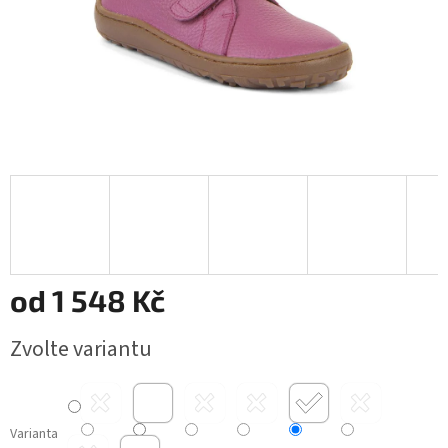
od
1 548 Kč
Měrná
Zvolte variantu
cena:
Varianta