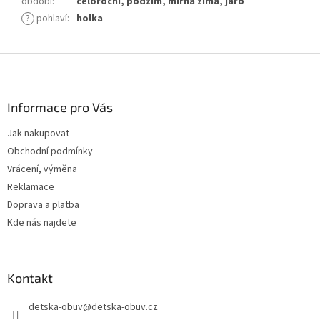
období
:
celoroční, podzim, mírná zima, jaro
?
pohlaví
:
holka
Z
á
p
a
Informace pro Vás
t
Jak nakupovat
í
Obchodní podmínky
Vrácení, výměna
Reklamace
Doprava a platba
Kde nás najdete
Kontakt
detska-obuv
@
detska-obuv.cz