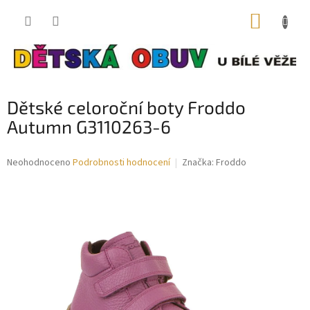
Přejít
NÁKUP
na
obsah
KOŠÍK
Dětské celoroční boty Froddo
Autumn G3110263-6
Průměrné
Neohodnoceno
Podrobnosti hodnocení
Značka:
Froddo
hodnocení
produktu
je
0,0
z
5
hvězdiček.