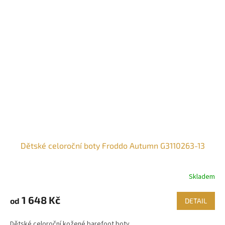
Dětské celoroční boty Froddo Autumn G3110263-13
Skladem
1 648 Kč
od
DETAIL
Dětské celoroční kožené barefoot boty