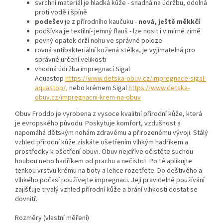
svrchní materiál je hladká kůže - snadná na údržbu, odolná
proti vodě i špíně
podešev
je z přírodního kaučuku -
nová, ještě měkkčí
podšívka je textilní- jemný flauš - lze nosit i v mírné zimě
pevný opatek drží nohu ve správné poloze
rovná antibakteriální kožená stélka, je vyjímatelná pro
správné určení velikosti
vhodná údržba impregnací Sigal
Aquastop
https://www.detska-obuv.cz/impregnace-sigal-
aquastop/,
nebo krémem Sigal
https://www.detska-
obuv.cz/impregnacni-krem-na-obuv
Obuv Froddo je vyrobena z vysoce kvalitní přírodní kůže, která
je evropského původu. Poskytuje komfort, vzdušnost a
napomáhá dětským nohám zdravému a přirozenému vývoji. Stálý
vzhled přírodní kůže získáte ošetřením vlhkým hadříkem a
prostředky k ošetření obuvi. Obuv nejdříve očistěte suchou
houbou nebo hadříkem od prachu a nečistot. Po té aplikujte
tenkou vrstvu krému na boty a lehce rozetřete. Do deštivého a
vlhkého počasí používejte impregnaci. Její pravidelné používání
zajišťuje trvalý vzhled přírodní kůže a brání vlhkosti dostat se
dovnitř.
Rozměry (vlastní měření)