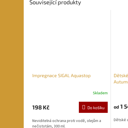
Související produkty
Impregnace SIGAL Aquastop
Dětské
Autumn
Skladem
1 5
198 Kč
od
Do košíku
Dětské 
Neviditelná ochrana proti vodě, olejům a
nečistotám, 300 ml.