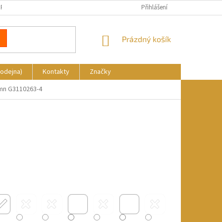
REKLAMACE
DOPRAVA A PLATBA
KDE NÁS NAJDETE
Přihlášení
NÁKUPNÍ
Prázdný košík
KOŠÍK
rodejna)
Kontakty
Značky
umn G3110263-4