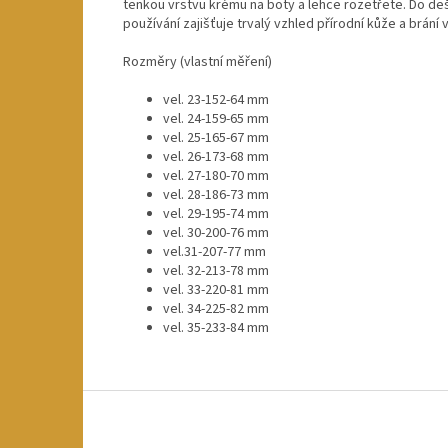
tenkou vrstvu krému na boty a lehce rozetřete. Do deš
používání zajišťuje trvalý vzhled přírodní kůže a brání 
Rozměry (vlastní měření)
vel. 23-152-64 mm
vel. 24-159-65 mm
vel. 25-165-67 mm
vel. 26-173-68 mm
vel. 27-180-70 mm
vel. 28-186-73 mm
vel. 29-195-74 mm
vel. 30-200-76 mm
vel.
31-207-77 mm
vel. 32-213-78 mm
vel. 33-220-81 mm
vel. 34-225-82 mm
vel. 35-233-84 mm
Z
á
p