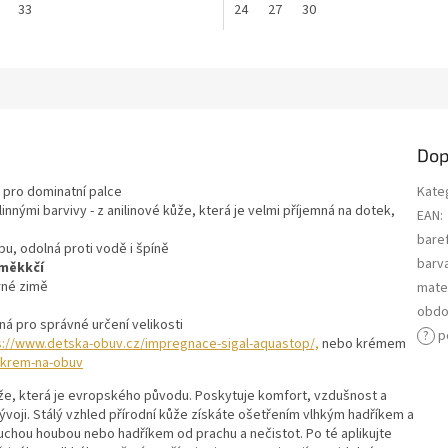
33
24
27
30
Dop
é pro dominatní palce
Kate
nnými barvivy - z anilinové kůže, která je velmi příjemná na dotek,
EAN
:
bare
bu, odolná proti vodě i špíně
barv
 měkkčí
írné zimě
mater
obdo
lná pro správné určení velikosti
?
p
s://www.detska-obuv.cz/impregnace-sigal-aquastop/,
nebo krémem
-krem-na-obuv
ůže, která je evropského původu. Poskytuje komfort, vzdušnost a
i. Stálý vzhled přírodní kůže získáte ošetřením vlhkým hadříkem a
uchou houbou nebo hadříkem od prachu a nečistot. Po té aplikujte