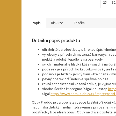
25
32
Popis
Diskuze
Značka
Detailní popis produktu
ultralehké barefoot boty s širokou špicí vhodn
vyrobeny z přírodních materiálů barvených rostli
měkká a odolná, lepidlo je na bázi vody
svrchní materiál je hladká kůže - snadná na údrž
podešev je z přírodního kaučuku -
nová, ještě
podšívka je textilní- jemný flauš - lze nosit i v m
pevný opatek drží nohu ve správné poloze
rovná antibakteriální kožená stélka, je vyjímate
vhodná údržba impregnací Sigal Aquastop
http
Sigal
https://www.detska-obuv.cz/impregnacni
Obuv Froddo je vyrobena z vysoce kvalitní přírodní k
napomáhá dětským nohám zdravému a přirozenému vývoj
prostředky k ošetření obuvi. Obuv nejdříve očistěte s