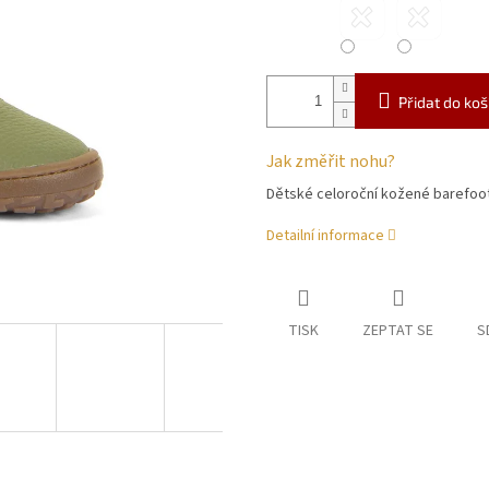
Přidat do koš
Jak změřit nohu?
Dětské celoroční kožené barefoo
Detailní informace
TISK
ZEPTAT SE
S