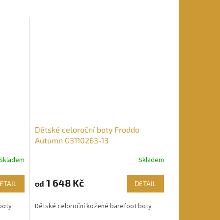
Dětské celoroční boty Froddo
Autumn G3110263-13
Skladem
Skladem
1 648 Kč
od
ETAIL
DETAIL
boty
Dětské celoroční kožené barefoot boty