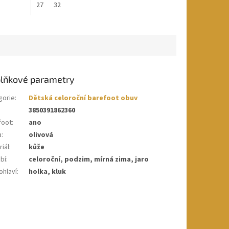
27
32
lňkové parametry
gorie
:
Dětská celoroční barefoot obuv
3850391862360
foot
:
ano
a
:
olivová
iál
:
kůže
bí
:
celoroční, podzim, mírná zima, jaro
ohlaví
:
holka, kluk