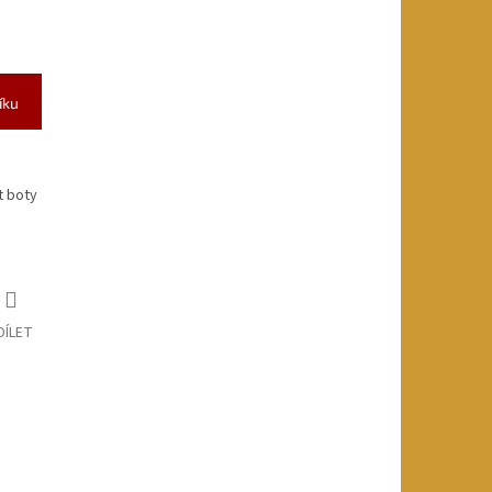
íku
t boty
DÍLET