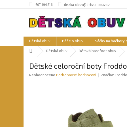
Přejít
607 194 816
detska-obuv@detska-obuv.cz
na
obsah
Dětská obuv
Péče o obuv
Sáčky na bačkory 
Domů
Dětská obuv
Dětská barefoot obuv
Dětské celoroční boty Frod
Průměrné
Neohodnoceno
Podrobnosti hodnocení
Značka:
Frodd
hodnocení
produktu
je
0,0
z
5
hvězdiček.