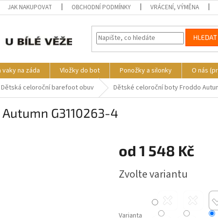
JAK NAKUPOVAT
OBCHODNÍ PODMÍNKY
VRÁCENÍ, VÝMĚNA
HLEDAT
a vaky na záda
Vložky do bot
Ponožky a silonky
O nás (p
Dětská celoroční barefoot obuv
Dětské celoroční boty Froddo Aut
do Autumn G3110263-4
o
od
1 548 Kč
Měrná
Zvolte variantu
cena:
Varianta