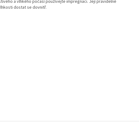
tivého a vlhkého počasí používejte impregnaci. Její pravidelné
vlhkosti dostat se dovnitř.