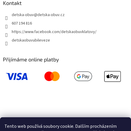
Kontakt
detska-obuv
@
detska-obuv.cz
607 194 816
https://www.facebook.com/detskaobuvklatovy/
detskaobuvubileveze
Přijímáme online platby
Tento web používá soubory cookie. Dalším procházením