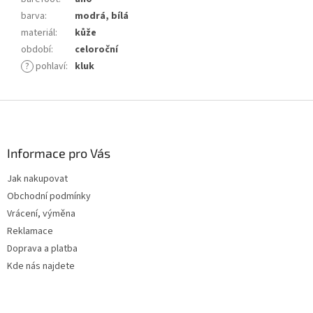
barva
:
modrá, bílá
materiál
:
kůže
období
:
celoroční
?
pohlaví
:
kluk
Z
á
p
a
Informace pro Vás
t
Jak nakupovat
í
Obchodní podmínky
Vrácení, výměna
Reklamace
Doprava a platba
Kde nás najdete