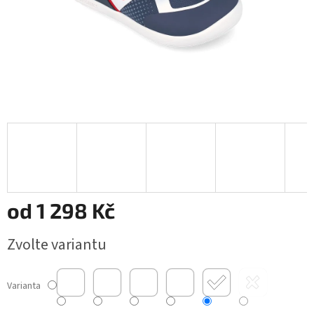
od
1 298 Kč
Měrná
Zvolte variantu
cena:
Varianta