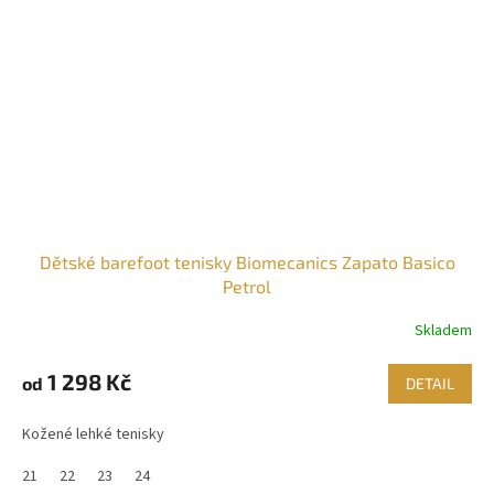
Dětské barefoot tenisky Biomecanics Zapato Basico
Petrol
Skladem
1 298 Kč
od
DETAIL
Kožené lehké tenisky
21
22
23
24