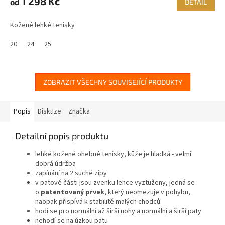
1 298 Kč
od
DETAIL
Kožené lehké tenisky
20
24
25
ZOBRAZIT VŠECHNY SOUVISEJÍCÍ PRODUKTY
Popis
Diskuze
Značka
Detailní popis produktu
lehké kožené ohebné tenisky, kůže je hladká - velmi
dobrá údržba
zapínání na 2 suché zipy
v patové části jsou zvenku lehce vyztuženy, jedná se
o
patentovaný prvek
, který neomezuje v pohybu,
naopak přispívá k stabilitě malých chodců
hodí se pro normální až širší nohy a normální a širší paty
nehodí se na úzkou patu