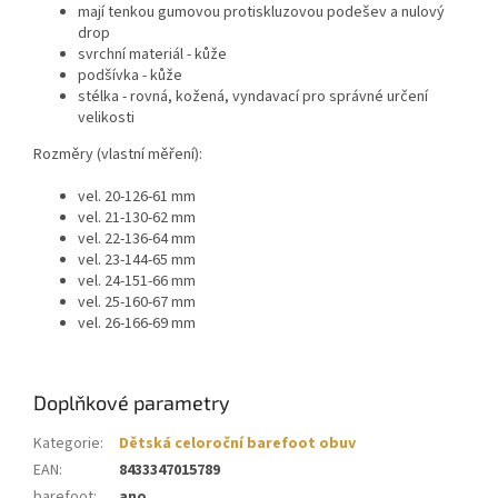
mají tenkou gumovou protiskluzovou podešev a nulový
drop
svrchní materiál - kůže
podšívka - kůže
stélka - rovná, kožená, vyndavací pro správné určení
velikosti
Rozměry (vlastní měření):
vel. 20-126-61 mm
vel. 21-130-62 mm
vel. 22-136-64 mm
vel. 23-144-65 mm
vel. 24-151-66 mm
vel. 25-160-67 mm
vel. 26-166-69 mm
Doplňkové parametry
Kategorie
:
Dětská celoroční barefoot obuv
EAN
:
8433347015789
barefoot
:
ano