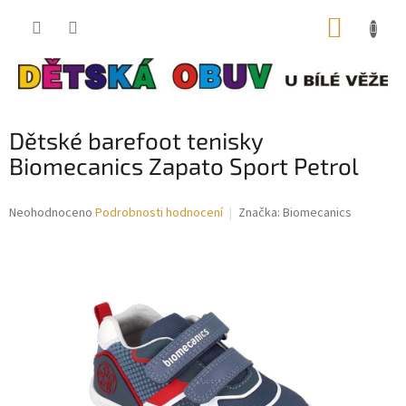
Přejít
NÁKUP
na
obsah
KOŠÍK
Dětské barefoot tenisky
Biomecanics Zapato Sport Petrol
Průměrné
Neohodnoceno
Podrobnosti hodnocení
Značka:
Biomecanics
hodnocení
produktu
je
0,0
z
5
hvězdiček.